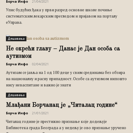
Борча Инфо
-
21/04/2021
Упис будућих ђака у први разред основне школе почиње
систематским лекарским прегледом и пријавом на порталу
еУправа.
Дешавања
Не окрећи главу – Данас је Дан особа са
аутизмом
Борча Инфо
-
02/04/2021
Аутизам се јавља на 1 од 100 деце у свим срединама без обзира
на националну и расну припадност. Особе са аутизмом нипошто
нису неваспитане и важно је знати
Дешавања
Млађани Борчанац је „Читалац године“
Борча Инфо
-
21/01/2021
Читалац године је престижно признање које додељује
Библиотека града Београда а у недељу је ово признање уручено