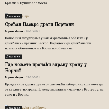
Крњаче и Пупиновог моста
Дешавања
Срећан Васкрс драги Борчани
Борча Инфо
-
02/05/2021
Поноћним литургијама у нашм храмовима обележен је
хришћански празник Васкрс.. Најрадоснији хришћанаски
празник обележен је и у Борчи по обичајима
Дешавања
Где можете пронаћи здраву храну у
Борчи?
Борча Инфо
-
29/04/2021
Продавнице здраве хране су све чешћи избор оних који желе да
се квалитетно хране. Поменутих радњи има пуно у Београду, па
тако и у Борчи..
Дешавања