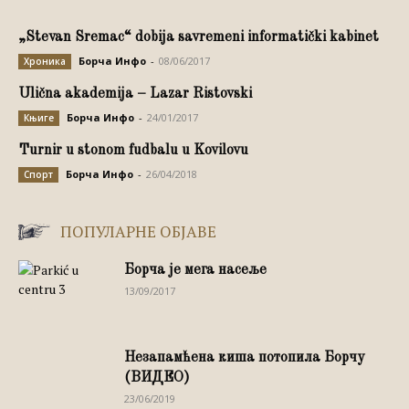
„Stevan Sremac“ dobija savremeni informatički kabinet
Борча Инфо
-
08/06/2017
Хроника
Ulična akademija – Lazar Ristovski
Борча Инфо
-
24/01/2017
Књиге
Turnir u stonom fudbalu u Kovilovu
Борча Инфо
-
26/04/2018
Спорт
ПОПУЛАРНЕ ОБЈАВЕ
Борча је мега насеље
13/09/2017
Незапамћена киша потопила Борчу
(ВИДЕО)
23/06/2019