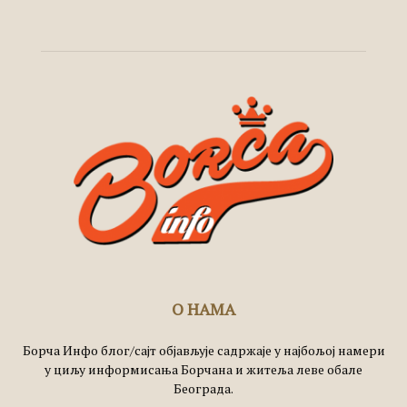
О НАМА
Борча Инфо блог/сајт објављује садржаје у најбољој намери
у циљу информисања Борчана и житеља леве обале
Београда.