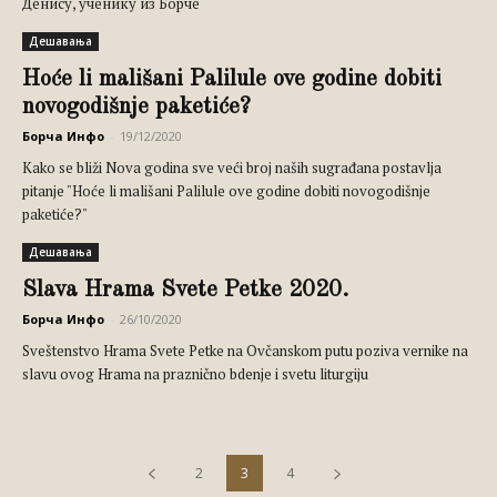
Денису, ученику из Борче
Дешавања
Hoće li mališani Palilule ove godine dobiti
novogodišnje paketiće?
Борча Инфо
-
19/12/2020
Kako se bliži Nova godina sve veći broj naših sugrađana postavlja
pitanje "Hoće li mališani Palilule ove godine dobiti novogodišnje
paketiće?"
Дешавања
Slava Hrama Svete Petke 2020.
Борча Инфо
-
26/10/2020
Sveštenstvo Hrama Svete Petke na Ovčanskom putu poziva vernike na
slavu ovog Hrama na praznično bdenje i svetu liturgiju
2
3
4