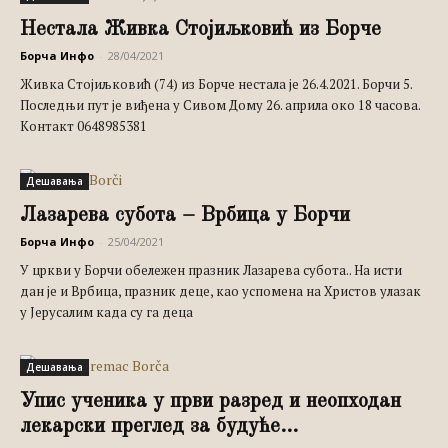
Нестала Живка Стојиљковић из Борче
Борча Инфо
-
28/04/2021
Живка Стојиљковић (74) из Борче нестала је 26.4.2021. Борчи 5.
Последњи пут је виђена у Сивом Дому 26. априла око 18 часова.
Контакт 0648985381
Дешавања
Лазарева субота – Врбица у Борчи
Борча Инфо
-
25/04/2021
У цркви у Борчи обележен празник Лазарева субота.. На исти
дан је и Врбица, празник деце, као успомена на Христов улазак
у Јерусалим када су га деца
Дешавања
Упис ученика у први разред и неопходан
лекарски преглед за будуће...