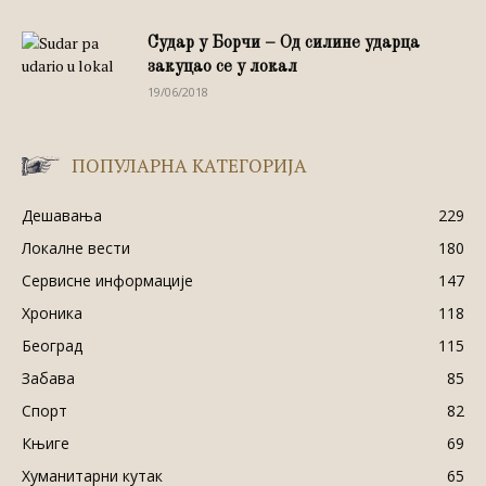
Судар у Борчи – Од силине ударца
закуцао се у локал
19/06/2018
ПОПУЛАРНА КАТЕГОРИЈА
Дешавања
229
Локалне вести
180
Сервисне информације
147
Хроника
118
Београд
115
Забава
85
Спорт
82
Књиге
69
Хуманитарни кутак
65