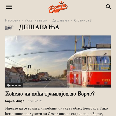
Насловна
Локалне вести
Дешавања
Страница 3
ДЕШАВАЊА
Дешавања
Хоћемо ли моћи трамвајем до Борче?
Борча Инфо
-
12/05/2021
Идеја је да се трамваји пребаце и на леву обалу Београда. Тако
ћемо шине продужити од Омладинског стадиона до Борче,