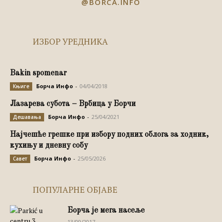
@BORCA.INFO
ИЗБОР УРЕДНИКА
Bakin spomenar
Борча Инфо
-
04/04/2018
Књиге
Лазарева субота – Врбица у Борчи
Борча Инфо
-
25/04/2021
Дешавања
Најчешће грешке при избору подних облога за ходник,
кухињу и дневну собу
Борча Инфо
-
25/05/2026
Савет
ПОПУЛАРНЕ ОБЈАВЕ
Борча је мега насеље
13/09/2017