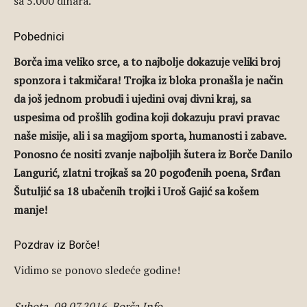
sa 5.000 dinara.
Pobednici
Borča ima veliko srce, a to najbolje dokazuje veliki broj
sponzora i takmičara! Trojka iz bloka pronašla je način
da još jednom probudi i ujedini ovaj divni kraj, sa
uspesima od prošlih godina koji dokazuju pravi pravac
naše misije, ali i sa magijom sporta, humanosti i zabave.
Ponosno će nositi zvanje najboljih šutera iz Borče Danilo
Langurić, zlatni trojkaš sa 20 pogođenih poena, Srđan
Šutuljić sa 18 ubačenih trojki i Uroš Gajić sa košem
manje!
Pozdrav iz Borče!
Vidimo se ponovo sledeće godine!
Subota, 09.07.2016. Borča Info