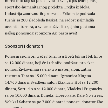
Borča Info koji su poslali vest u svet, o još jednoj misiji
sportsko-humanitarnog projekta Trojka iz bloka.
Industrija zamrznutih proizvoda Frikom je podržala
turnir sa 200 sladoleda Basket, na radost najmlađih
učesnika turnira, a svi smo uživali u sjajnim pastama
našeg ponosnog sponzora Agi pasta avej!
Sponzori i donatori
Ponosni sponzori trećeg turnira u Borči bili su Itek Elite
sa 12.000 dinara, koji će i tehnički podržati projekat
pomoći Živkovićima sa elektro materijalom, zatim
restoran Tara sa 15.000 dinara, Igraonica King sa
14.760 dinara, Svadbeni salon Ekskluziv Hol sa 12.200
dinara, Šorti d.o.o sa 12.000 dinara, Vladeks i Frigomeks
sa po 10.000 dinara, Duneks, Libero kafe, Kafe No stress,
Veluks i Sabato sa po 7.000 dinara i ponosni donator Eho