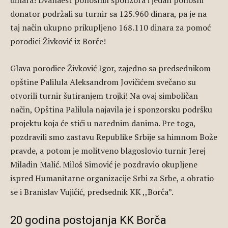
dinara! Dvanaest ponosnih sponzora i jedan ponosni
donator podržali su turnir sa 125.960 dinara, pa je na
taj način ukupno prikupljeno 168.110 dinara za pomoć
porodici Živković iz Borče!
Glava porodice Živković Igor, zajedno sa predsednikom
opštine Palilula Aleksandrom Jovičićem svečano su
otvorili turnir šutiranjem trojki! Na ovaj simboličan
način, Opština Palilula najavila je i sponzorsku podršku
projektu koja će stići u narednim danima. Pre toga,
pozdravili smo zastavu Republike Srbije sa himnom Bože
pravde, a potom je molitveno blagoslovio turnir Jerej
Miladin Malić. Miloš Simović je pozdravio okupljene
ispred Humanitarne organizacije Srbi za Srbe, a obratio
se i Branislav Vujičić, predsednik KK ,,Borča”.
20 godina postojanja KK Borča