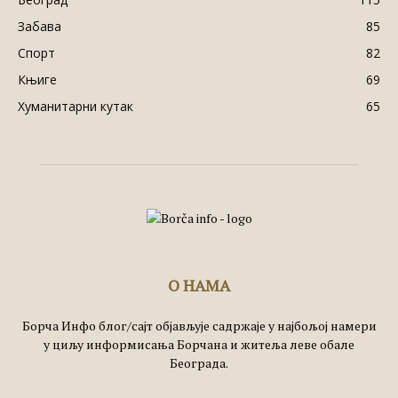
Забава
85
Спорт
82
Књиге
69
Хуманитарни кутак
65
О НАМА
Борча Инфо блог/сајт објављује садржаје у најбољој намери
у циљу информисања Борчана и житеља леве обале
Београда.