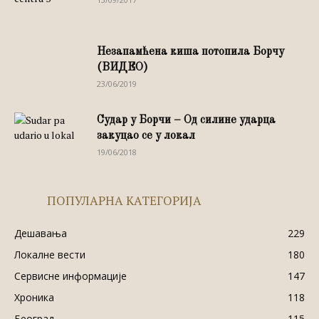
Незапамћена киша потопила Борчу
(ВИДЕО)
23/06/2019
Судар у Борчи – Од силине ударца
закуцао се у локал
19/06/2018
ПОПУЛАРНА КАТЕГОРИЈА
Дешавања
229
Локалне вести
180
Сервисне информације
147
Хроника
118
Београд
115