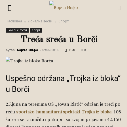
Насловна
Локалне вести
Спорт
Локалне вести
Спорт
Treća sreća u Borči
Аутор:
Борча Инфо
-
09/07/2016
1120
0
Uspešno održana „Trojka iz bloka“
u Borči
25.juna na terenima OŠ ,,Jovan Ristić” održan je treći po
redu
sportsko-humanitarni spektakl Trojka iz bloka
. 108
šutera se takmičilo i prikupili su svojim prijavama 42.150