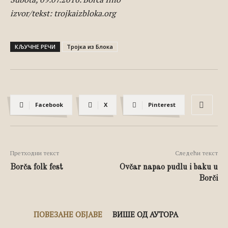
izvor/tekst: trojkaizbloka.org
КЉУЧНЕ РЕЧИ
Тројка из Блока
Facebook
X
Pinterest
Претходни текст
Следећи текст
Borča folk fest
Ovčar napao pudlu i baku u
Borči
ПОВЕЗАНЕ ОБЈАВЕ
ВИШЕ ОД АУТОРА