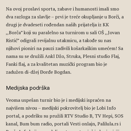
Na ovoj proslavi sporta, zabave i humanosti imali smo
dva razloga za slavlje – prvi je treće okupljanje u Borči, a
drugi je dvadeseti rođendan naših prijatelja iz KK
,,Borča” koji su paralelno sa turnirom u sali OŠ ,,Jovan
Ristić” odigrali revijalnu utakmicu, a takođe su nas
njihovi pioniri na pauzi zadivili košarkaškim umećem! Sa
nama su se družili Ankl Džo, Struka, Plesni studio Flaj,
Fanki flaj, a za kvalitetan muzički program bio je
zadužen di-džej Đorđe Bogdan.
Medijska podrška
Veoma uspešan turnir bio je i medijski ispraćen na
najvišem nivou – medijski pokrovitelj bio je Lobi Info
portal, a podršku su pružili RTV Studio B, TV Hepi, SOS
kanal, Bum bum radio, portali Vesti onlajn, Palilula.rs i