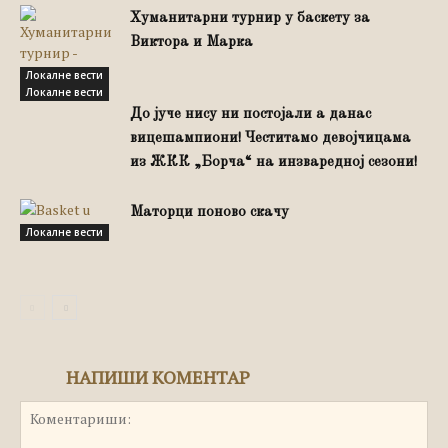
Хуманитарни турнир у баскету за
Виктора и Марка
Локалне вести
Локалне вести
До јуче нису ни постојали а данас
вицешампиони! Честитамо девојчицама
из ЖКК „Борча“ на инзваредној сезони!
Маторци поново скачу
Локалне вести
НАПИШИ КОМЕНТАР