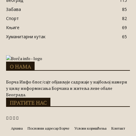
Београд
115
Забава
85
Спорт
82
Књиге
69
Хуманитарни кутак
65
О НАМА
Борча Инфо блог/сајт објављује садржаје у најбољој намери
у циљу информисања Борчана и житеља леве обале
Београда.
ПРАТИТЕ НАС
Архива
Пословни адресар Борче
Услови коришћења
Контакт