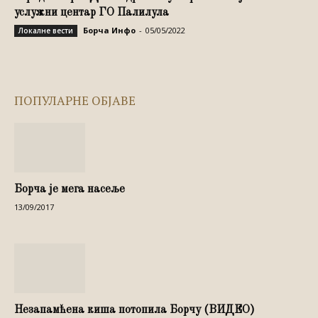
услужни центар ГО Палилула
Борча Инфо
-
05/05/2022
Локалне вести
ПОПУЛАРНЕ ОБЈАВЕ
Борча је мега насеље
13/09/2017
Незапамћена киша потопила Борчу (ВИДЕО)