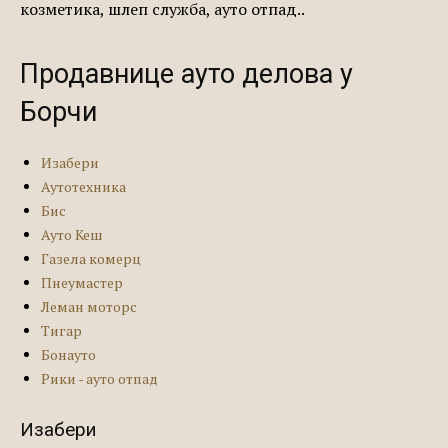
козметика, шлеп служба, ауто отпад..
Продавнице ауто делова у
Борчи
Изабери
Аутотехника
Бис
Ауто Кеш
Газела комерц
Пнеумастер
Леман моторс
Тигар
Бонауто
Рики - ауто отпад
Изабери