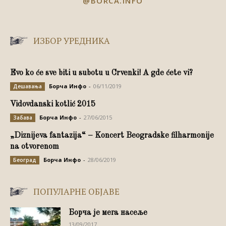
@BORCA.INFO
ИЗБОР УРЕДНИКА
Evo ko će sve biti u subotu u Crvenki! A gde ćete vi?
Борча Инфо
-
06/11/2019
Дешавања
Vidovdanski kotlić 2015
Борча Инфо
-
27/06/2015
Забава
„Diznijeva fantazija“ – Koncert Beogradske filharmonije
na otvorenom
Борча Инфо
-
28/06/2019
Београд
ПОПУЛАРНЕ ОБЈАВЕ
Борча је мега насеље
13/09/2017