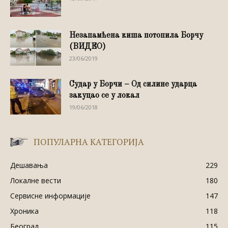
Незапамћена киша потопила Борчу
(ВИДЕО)
23/06/2019
Судар у Борчи – Од силине ударца
закуцао се у локал
19/06/2018
ПОПУЛАРНА КАТЕГОРИЈА
Дешавања
229
Локалне вести
180
Сервисне информације
147
Хроника
118
Београд
115