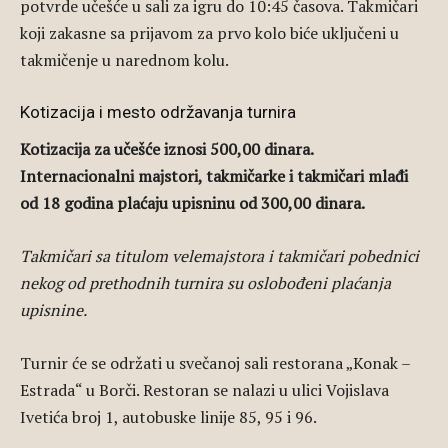
potvrde učešće u sali za igru do 10:45 časova. Takmičari
koji zakasne sa prijavom za prvo kolo biće uključeni u
takmičenje u narednom kolu.
Kotizacija i mesto održavanja turnira
Kotizacija za učešće iznosi 500,00 dinara.
Internacionalni majstori, takmičarke i takmičari mlađi
od 18 godina plaćaju upisninu od 300,00 dinara.
Takmičari sa titulom velemajstora i takmičari pobednici
nekog od prethodnih turnira su oslobođeni plaćanja
upisnine.
Turnir će se održati u svečanoj sali restorana „Konak –
Estrada“ u Borči. Restoran se nalazi u ulici Vojislava
Ivetića broj 1, autobuske linije 85, 95 i 96.