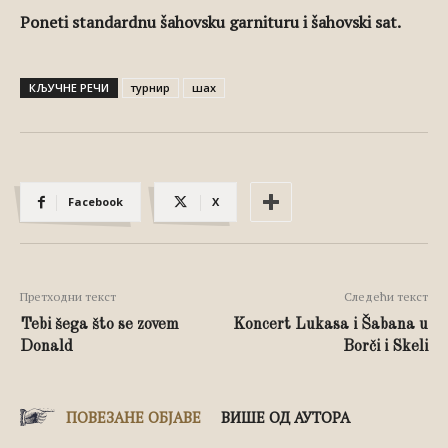
Poneti standardnu šahovsku garnituru i šahovski sat.
КЉУЧНЕ РЕЧИ
турнир
шах
Facebook
X
Претходни текст
Следећи текст
Tebi šega što se zovem
Koncert Lukasa i Šabana u
Donald
Borči i Skeli
ПОВЕЗАНЕ ОБЈАВЕ
ВИШЕ ОД АУТОРА