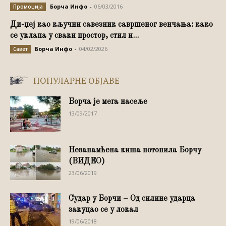
Борча Инфо
-
06/03/2016
Промоција
Ди-џеј као кључни савезник савршеног венчања: како
се уклапа у сваки простор, стил и...
Борча Инфо
-
04/02/2026
Савет
ПОПУЛАРНЕ ОБЈАВЕ
Борча је мега насеље
13/09/2017
Незапамћена киша потопила Борчу
(ВИДЕО)
23/06/2019
Судар у Борчи – Од силине ударца
закуцао се у локал
19/06/2018