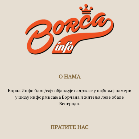
О НАМА
Борча Инфо блог/сајт објављује садржаје у најбољој намери
у циљу информисања Борчана и житеља леве обале
Београда.
ПРАТИТЕ НАС