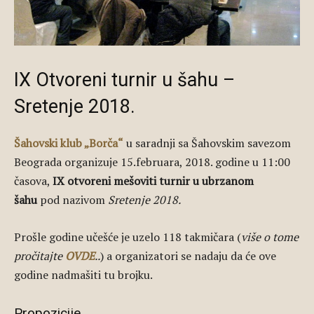
IX Otvoreni turnir u šahu –
Sretenje 2018.
Šahovski klub „Borča“
u saradnji sa Šahovskim savezom
Beograda organizuje 15.februara, 2018. godine u 11:00
časova,
IX otvoreni mešoviti turnir u ubrzanom
šahu
pod nazivom
Sretenje 2018.
Prošle godine učešće je uzelo 118 takmičara (
više o tome
pročitajte
OVDE
..
) a organizatori se nadaju da će ove
godine nadmašiti tu brojku.
Propozicije