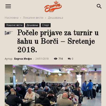
Насловна
Локалне вести
Дешавања
Локалне вести
Дешавања
Спорт
Počele prijave za turnir u
šahu u Borči – Sretenje
2018.
Аутор:
Борча Инфо
-
24/01/2018
714
0