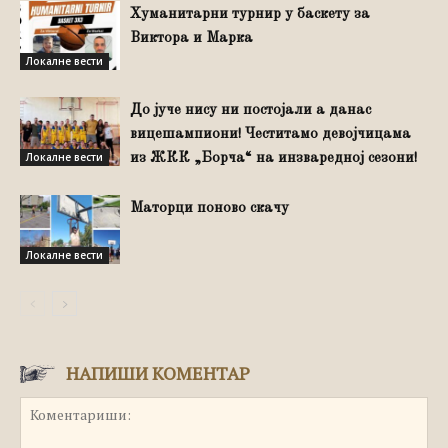
Хуманитарни турнир у баскету за
Виктора и Марка
Локалне вести
До јуче нису ни постојали а данас
вицешампиони! Честитамо девојчицама
Локалне вести
из ЖКК „Борча“ на инзваредној сезони!
Маторци поново скачу
Локалне вести
НАПИШИ КОМЕНТАР