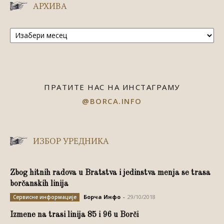
АРХИВА
Архива
ПРАТИТЕ НАС НА ИНСТАГРАМУ
@BORCA.INFO
ИЗБОР УРЕДНИКА
Zbog hitnih radova u Bratstva i jedinstva menja se trasa
borčanskih linija
Борча Инфо
-
29/10/2018
Сервисне информације
Izmene na trasi linija 85 i 96 u Borči