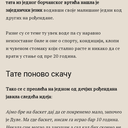
тата из једног борчанског вртића нашла је
заједнички језик
водивши своје малишане једни код
других на рођендане.
Разне су се теме ту увек воде па су наравно
неизоставне биле и оне о спорту, кондицији, клопи
и чувеном стомаку који стално расте и никако да се
врати у стање од пре 20 година.
Тате поново скачу
Тако се с преолећа на једном од дечјих рођендана
јавила следећа идеја
:
Ајмо бре на баскет дај да се покренемо мало
, започео
је Дуле.
Ма где баскет, нисам га играо бар 10 година.
Некада сам могао да закуцам а сад кад бих скочио не