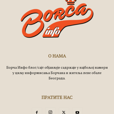
О НАМА
Борча Инфо блог/сајт објављује садржаје у најбољој намери
у циљу информисања Борчана и житеља леве обале
Београда.
ПРАТИТЕ НАС