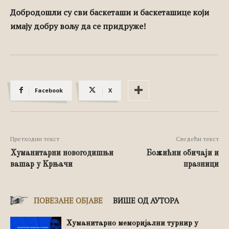
Добродошли су сви баскеташи и баскеташице који
имају добру вољу да се придруже!
Facebook
X
Претходни текст
Следећи текст
Хуманитарни новогодишњи
Божићни обичаји и
вашар у Kрњачи
празници
ПОВЕЗАНЕ ОБЈАВЕ
ВИШЕ ОД АУТОРА
Хуманитарно меморијални турнир у