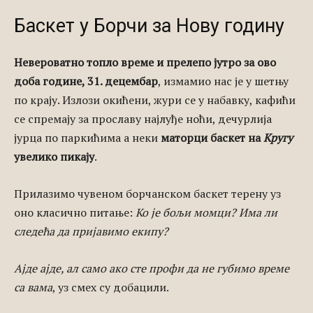
Баскет у Борчи за Нову годину
Невероватно топло време и прелепо јутро за ово
доба године, 31. децембар
, измамио нас је у шетњу
по крају. Излози окићени, жури се у набавку, кафићи
се спремају за прославу најлуђе ноћи, дечурлија
јурца по паркићима а неки
маторци баскет на
Кругу
увелико пикају
.
Прилазимо чувеном борчанском баскет терену уз
оно класично питање:
Ко је бољи момци? Има ли
следећа да пријавимо екипу?
Ајде ајде, ал само ако сте профи да не губимо време
са вама
, уз смех су добацили.