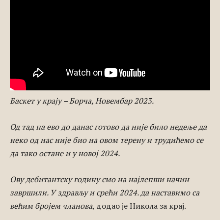
Баскет у крају – Борча, Новембар 2023.
Од тад па ево до данас готово да није било недеље да
неко од нас није био на овом терену и трудићемо се
да тако остане и у новој 2024.
Ову дебитантску годину смо на најлепши начин
завршили. У здрављу и срећи 2024. да наставимо са
већим бројем чланова
, додао је Никола за крај.