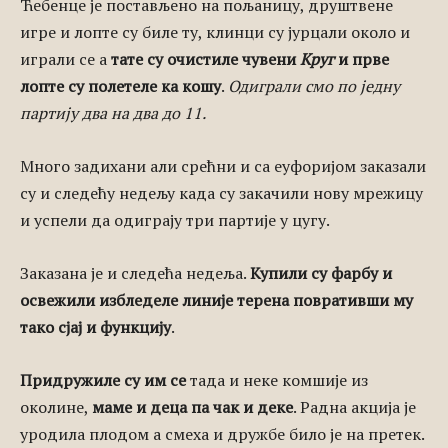
Ћебенце је постављено на пољаницу, друштвене
игре и лопте су биле ту, клинци су јурцали около и
играли се а
тате су очистиле чувени
Круг
и прве
лопте су полетеле ка кошу
.
Одиграли смо по једну
партију два на два до 11.
Много задихани али срећни и са еуфоријом заказали
су и следећу недељу када су закачили нову мрежицу
и успели да одиграју три партије у цугу.
Заказана је и следећа недеља.
Купили су фарбу и
освежили избледеле линије терена повративши му
тако сјај и функцију
.
Придружиле су им се
тада и неке комшије из
околине,
маме и деца па чак и деке
. Радна акција је
уродила плодом а смеха и дружбе било је на претек.