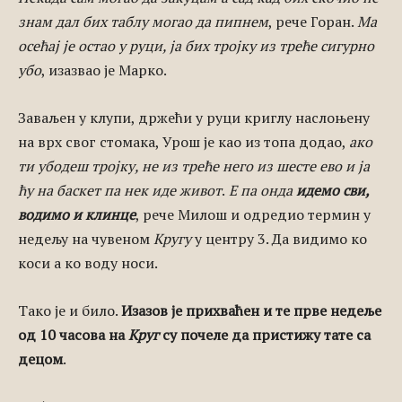
знам дал бих таблу могао да пипнем
, рече Горан.
Ма
осећај је остао у руци, ја бих тројку из треће сигурно
убо
, изазвао је Марко.
Заваљен у клупи, држећи у руци криглу наслоњену
на врх свог стомака, Урош је као из топа додао,
ако
ти убодеш тројку, не из треће него из шесте ево и ја
ћу на баскет па нек иде живот
.
Е па онда
идемо сви,
водимо и клинце
, рече Милош и одредио термин у
недељу на чувеном
Кругу
у центру 3. Да видимо ко
коси а ко воду носи.
Тако је и било.
Изазов је прихваћен и те прве недеље
од 10 часова на
Круг
су почеле да пристижу тате са
децом
.