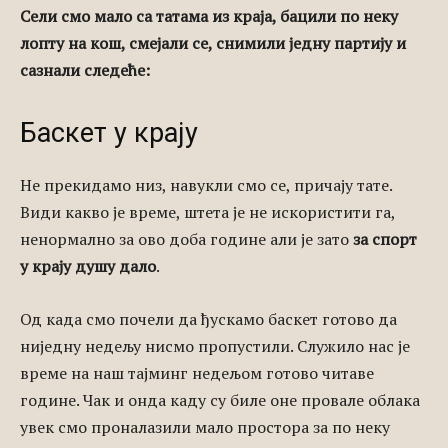
Сели смо мало са татама из краја, бацили по неку
лопту на кош, смејали се, снимили једну партију и
сазнали следеће:
Баскет у крају
Не прекидамо низ, навукли смо се, причају тате.
Види какво је време, штета је не искористити га,
ненормално за ово доба године али је зато
за спорт
у крају душу дало
.
Од када смо почели да ђускамо баскет готово да
ниједну недељу нисмо пропустили. Служило нас је
време на наш тајминг недељом готово читаве
године. Чак и онда каду су биле оне провале облака
увек смо проналазили мало простора за по неку