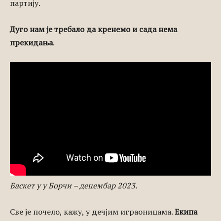
партију.
Дуго нам је требало да кренемо и сада нема
прекидања
.
Баскет у у Борчи – децембар 2023.
Све је почело, кажу, у дечјим играоницама.
Екипа