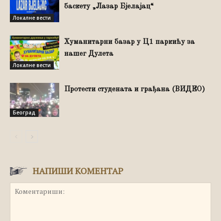
баскету „Лазар Бјелајац“
Локалне вести
Хуманитарни базар у Ц1 паркићу за
нашег Дулета
Локалне вести
Протести студената и грађана (ВИДЕО)
Београд
НАПИШИ КОМЕНТАР