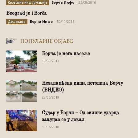
Борча Инфо
-
25/08/2016
Сервисне информације
Beograd je i Borča
Борча Инфо
-
30/11/2016
Дешавања
ПОПУЛАРНЕ ОБЈАВЕ
Борча је мега насеље
13/09/2017
Незапамћена киша потопила Борчу
(ВИДЕО)
23/06/2019
Судар у Борчи – Од силине ударца
закуцао се у локал
19/06/2018