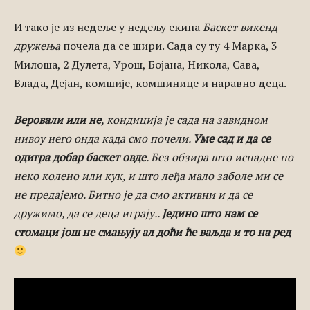
И тако је из недеље у недељу екипа
Баскет викенд
дружења
почела да се шири. Сада су ту 4 Марка, 3
Милоша, 2 Дулета, Урош, Бојана, Никола, Сава,
Влада, Дејан, комшије, комшинице и наравно деца.
Веровали или не
, кондиција је сада на завидном
нивоу него онда када смо почели.
Уме сад и да се
одигра добар баскет овде
. Без обзира што испадне по
неко колено или кук, и што леђа мало заболе ми се
не предајемо. Битно је да смо активни и да се
дружимо, да се деца играју..
Једино што нам се
стомаци још не смањују ал доћи ће ваљда и то на ред