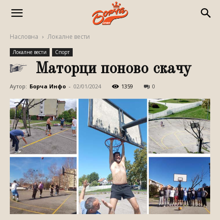
Насловна
Локалне вести
Локалне вести
Спорт
Маторци поново скачу
Аутор:
Борча Инфо
-
02/01/2024
1359
0