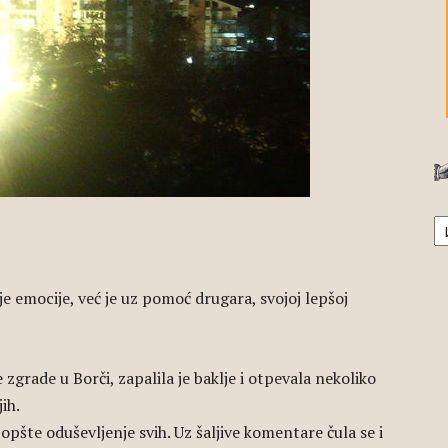
А
oje emocije, već je uz pomoć drugara, svojoj lepšoj
zgrade u Borči, zapalila je baklje i otpevala nekoliko
ih.
opšte oduševljenje svih. Uz šaljive komentare čula se i