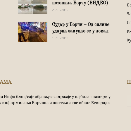
потопила Борчу (ВИДЕО)
Б
23/06/2019
З
С
Судар у Борчи – Од силине
К
ударца закуцао се у локал
19/06/2018
Х
НАМА
П
а Инфо блог/сајт објављује садржаје у најбољој намери у
 информисања Борчана и житеља леве обале Београда.