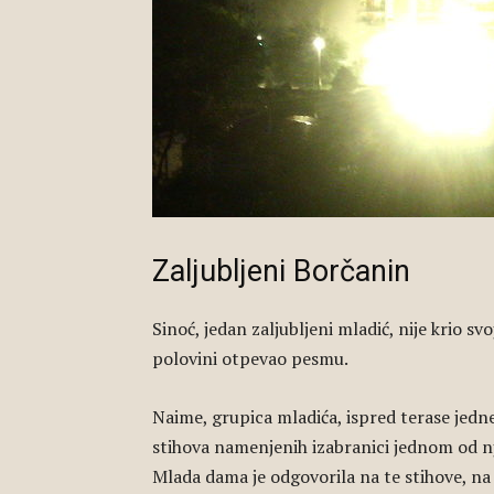
Zaljubljeni Borčanin
Sinoć, jedan zaljubljeni mladić, nije krio sv
polovini otpevao pesmu.
Naime, grupica mladića, ispred terase jedne 
stihova namenjenih izabranici jednom od nj
Mlada dama je odgovorila na te stihove, na 