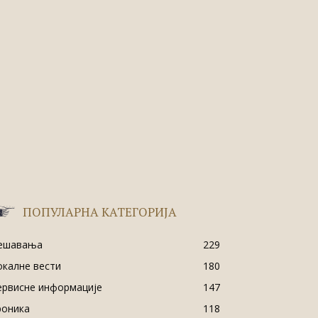
ПОПУЛАРНА КАТЕГОРИЈА
ешавања
229
окалне вести
180
ервисне информације
147
роника
118