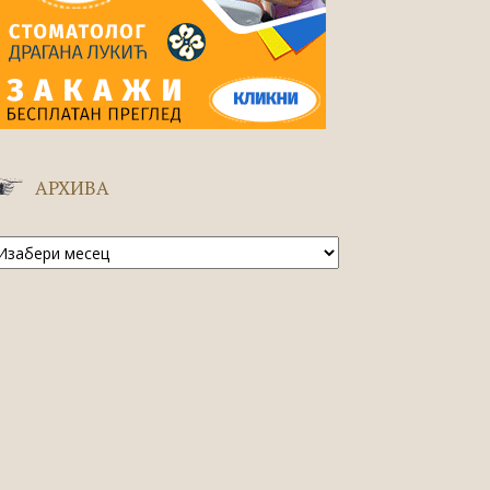
АРХИВА
рхива