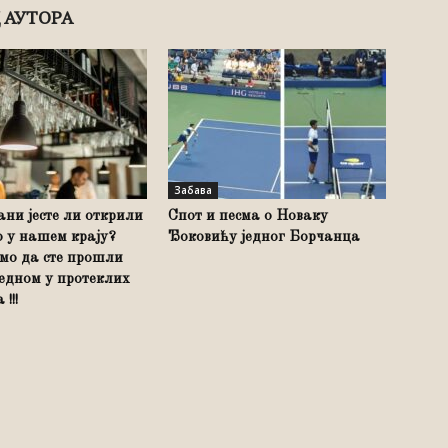
 АУТОРА
Забава
ани јесте ли открили
Спот и песма о Новаку
о у нашем крају?
Ђоковићу једног Борчанца
мо да сте прошли
једном у протеклих
!!!