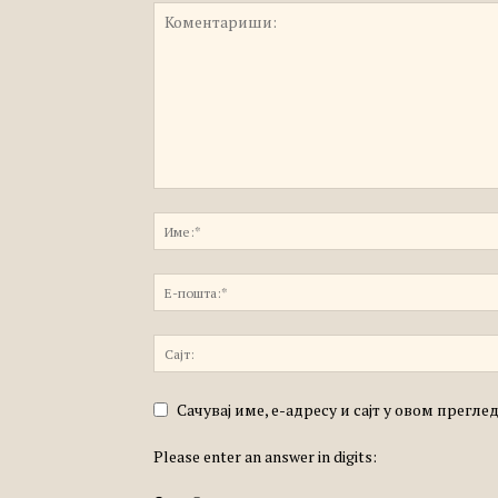
Сачувај име, е-адресу и сајт у овом прегл
Please enter an answer in digits: