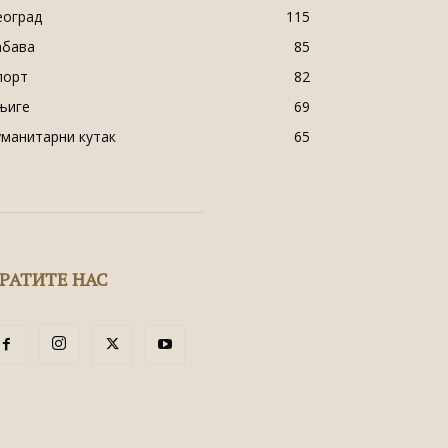
еоград
115
абава
85
порт
82
њиге
69
уманитарни кутак
65
РАТИТЕ НАС