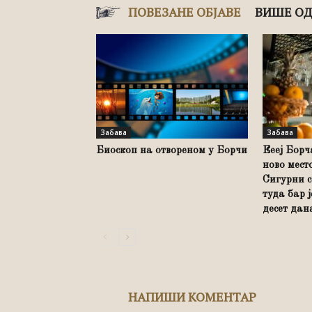
ПОВЕЗАНЕ ОБЈАВЕ
ВИШЕ ОД
Забава
Забава
Биоскоп на отвореном у Борчи
Еееј Борч
ново мест
Сигурни с
туда бар 
десет дана 
НАПИШИ КОМЕНТАР