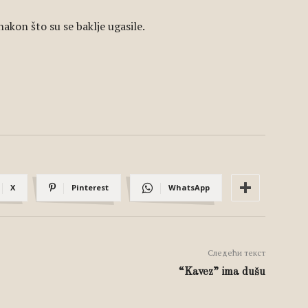
nakon što su se baklje ugasile.
X
Pinterest
WhatsApp
Следећи текст
“Kavez” ima dušu