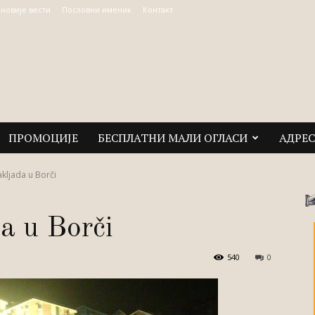
јновије вести
Пословни именик
Контакт
ПРОМОЦИЈЕ
БЕСПЛАТНИ МАЛИ ОГЛАСИ
АДРЕ
kljada u Borči
a u Borči
540
0