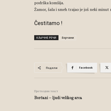
podrška komšija.
Žamor, šala i smeh trajao je još neki minut 
Čestitamo !
КЉУЧНЕ РЕЧИ
борчани
Facebook
Подели
Претходни текст
Borčani – ljudi velikog srca