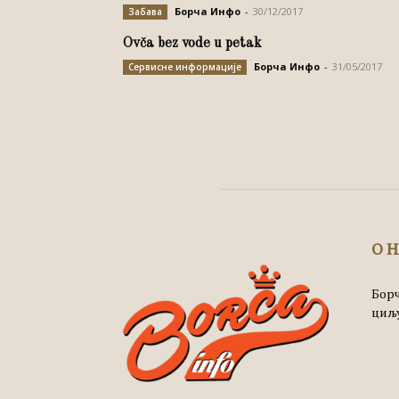
Борча Инфо
-
30/12/2017
Забава
Ovča bez vode u petak
Борча Инфо
-
31/05/2017
Сервисне информације
О 
Борч
циљу