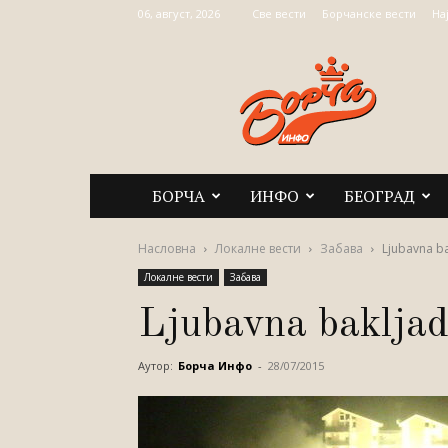
06, август, 2026
Све вести
Борчанске вести
На
Борча
Инфо
БОРЧА
ИНФО
БЕОГРАД
Насловна
Локалне вести
Забава
Ljubavna ba
Локалне вести
Забава
Ljubavna bakljad
Аутор:
Борча Инфо
-
28/07/2015