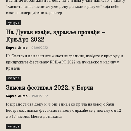
Васпитач Бобан живи за децу па је њима у част написао је књигу
"Васпитач зна, васпитач уме децу да воли и разуме" која неће
имати комерцијални карактер
Култура
На Дунав изађи, здравље пронађи –
КрњАрт 2022
Борча Инфо
-
04/06/2022
На Светски дан заштите животне средине, изађете у природу и
придружите фестивалу KРЊАРТ 2022 на дунавском насипу у
Крњачи
Култура
Зимски фестивал 2022. у Борчи
Борча Инфо
-
19/03/2022
Још радости за децу и и још једна еко прича на левој обали
Београда. Зимски фестивал за децу одржаће се у недељу од 12
до 17 часова. Место дешавања
Култура