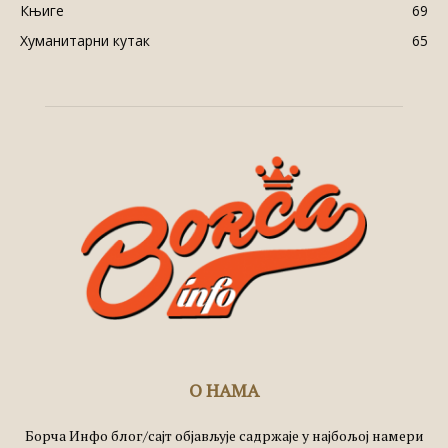
Књиге
69
Хуманитарни кутак
65
О НАМА
Борча Инфо блог/сајт објављује садржаје у најбољој намери