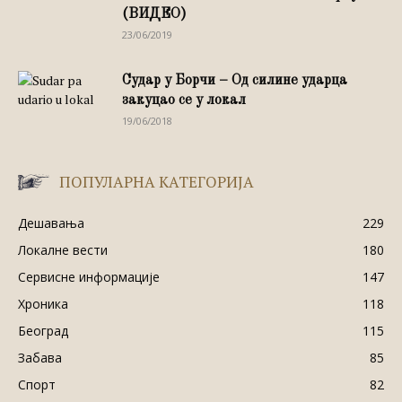
(ВИДЕО)
23/06/2019
Судар у Борчи – Од силине ударца
закуцао се у локал
19/06/2018
ПОПУЛАРНА КАТЕГОРИЈА
Дешавања
229
Локалне вести
180
Сервисне информације
147
Хроника
118
Београд
115
Забава
85
Спорт
82