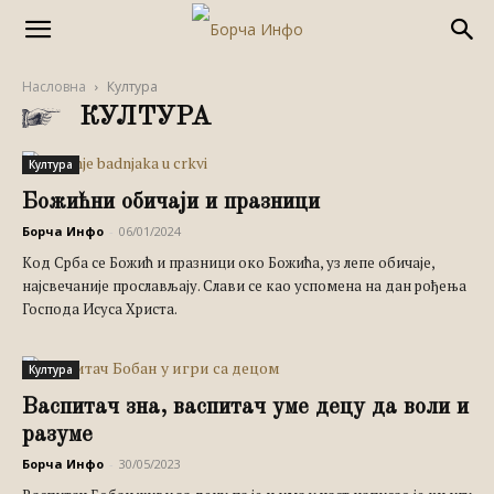
Насловна
Култура
КУЛТУРА
Култура
Божићни обичаји и празници
Борча Инфо
-
06/01/2024
Kод Срба се Божић и празници око Божића, уз лепе обичаје,
најсвечаније прослављају. Слави се као успомена на дан рођења
Господа Исуса Христа.
Култура
Васпитач зна, васпитач уме децу да воли и
разуме
Борча Инфо
-
30/05/2023