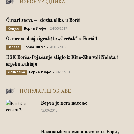
ИЗБОР УРЕДНИКА
Čuvari snova – izložba slika u Borči
Борча Инфо
-
24/05/2017
Култура
Otvoreno dečje igralište „Cvrčak“ u Borči 1
Борча Инфо
-
28/06/2017
Забава
BSK Borča-Pojačanje stiglo iz Kine-Zhu voli Noleta i
srpsku kuhinju
Борча Инфо
-
20/11/2016
Дешавања
ПОПУЛАРНЕ ОБЈАВЕ
Борча је мега насеље
13/09/2017
Незапамћена киша потопила Борчу