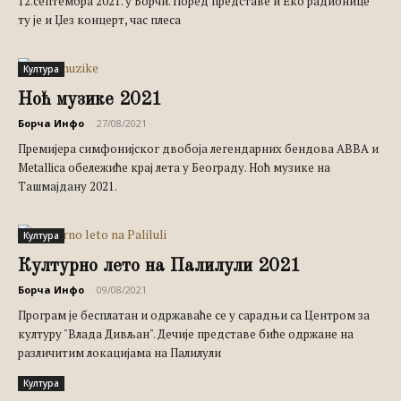
12.септембра 2021. у Борчи. Поред представе и Еко радионице
ту је и Џез концерт, час плеса
Култура
Ноћ музике 2021
Борча Инфо
-
27/08/2021
Премијера симфонијског двобоја легендарних бендова ABBA и
Metallica обележиће крај лета у Београду. Ноћ музике на
Ташмајдану 2021.
Култура
Културно лето на Палилули 2021
Борча Инфо
-
09/08/2021
Програм је бесплатан и одржаваће се у сарадњи са Центром за
културу "Влада Дивљан". Дечије представе биће одржане на
различитим локацијама на Палилули
Култура