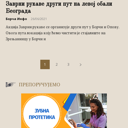
Заврни рукаве други пут на левој обали
Београда
Борча Инфо
-
26/06/2021
Акција Заврни рукаве се организује други пут у Борчи и Опову.
Овога пута локација коју ћемо чистити је стајалиште на
Зрењанинцу у Борчи и
1
2
3
ПРЕПОРУЧУЈЕМО