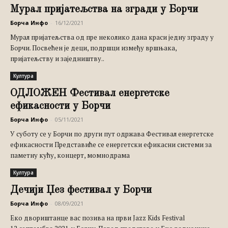
Мурал пријатељства на згради у Борчи
Борча Инфо
-
16/12/2021
Мурал пријатељства од пре неколико дана краси једну зграду у
Борчи. Посвећен је деци, подршци између вршњака,
пријатељству и заједништву..
Култура
ОДЛОЖЕН Фестивал енергетске
ефикасности у Борчи
Борча Инфо
-
05/11/2021
У суботу се у Борчи по други пут одржава Фестивал енергетске
ефикасности Представиће се енергетски ефикасни системи за
паметну кућу, концерт, момнодрама
Култура
Дечији Џез фестивал у Борчи
Борча Инфо
-
08/09/2021
Еко двориштанце вас позива на први Jazz Kids Festival