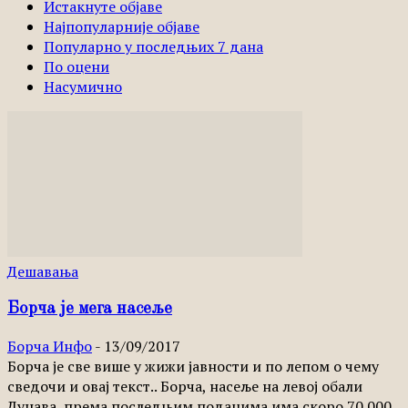
Истакнуте објаве
Најпопуларније објаве
Популарно у последњих 7 дана
По оцени
Насумично
Дешавања
Борча је мега насеље
Борча Инфо
-
13/09/2017
Борча је све више у жижи јавности и по лепом о чему
сведочи и овај текст.. Борча, насеље на левој обали
Дунава, према последњим подацима има скоро 70.000..