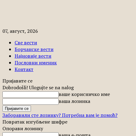
07, август, 2026
Све вести
Борчанске вести
Најновије вести
Пословни именик
Контакт
Пријавите се
Dobrodošli! Ulogujte se na nalog
ваше корисничко име
ваша лозинка
Заборавили сте лозинку? Потребна вам је помоћ?
Повратак изгубљене шифре
Опорави лозинку
ваша е-пошта