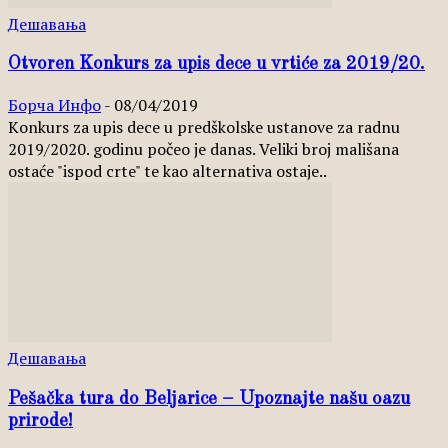
Дешавања
Otvoren Konkurs za upis dece u vrtiće za 2019/20.
Борча Инфо
-
08/04/2019
Кonkurs za upis dece u predškolske ustanove za radnu
2019/2020. godinu počeo je danas. Veliki broj mališana
ostaće "ispod crte" te kao alternativa ostaje..
Дешавања
Pešačka tura do Beljarice – Upoznajte našu oazu
prirode!