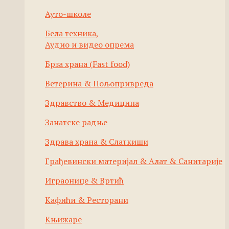
Ауто-школе
Бела техника,
Аудио и видео опрема
Брза храна (Fast food)
Ветерина & Пољопривреда
Здравство & Медицина
Занатске радње
Здрава храна & Слаткиши
Грађевински материјал & Алат & Санитарије
Играонице & Вртић
Кафићи & Ресторани
Књижаре