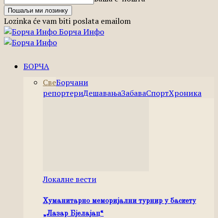
Lozinka će vam biti poslata emailom
Борча Инфо
БОРЧА
Све
Борчани
репортери
Дешавања
Забава
Спорт
Хроника
Локалне вести
Хуманитарно меморијални турнир у баскету
„Лазар Бјелајац“