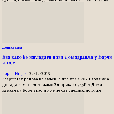
Дешавања
Ево како ће изгледати нови Дом здравља у Борчи
и које...
Борча Инфо
-
22/12/2019
Завршетак радова најављен је пре краја 2020. године а
до тада вам предствљамо 3д приказ будућег Дома
здравља у Борчи као и које ће све специјалистичке..