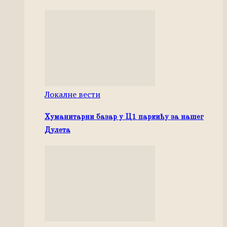
Локалне вести
Хуманитарни базар у Ц1 паркићу за нашег
Дулета