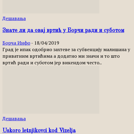
Дешавања
Знате ли да овај вртић у Борчи ради и суботом
Борча Инфо
-
18/04/2019
Град је ипак одобрио захтеве за субвенцију малишана у
приватним вртићима а додатно ми значи и то што
вртић ради и суботом јер викендом често..
Дешавања
Uskoro letnjikovci kod Vizelja