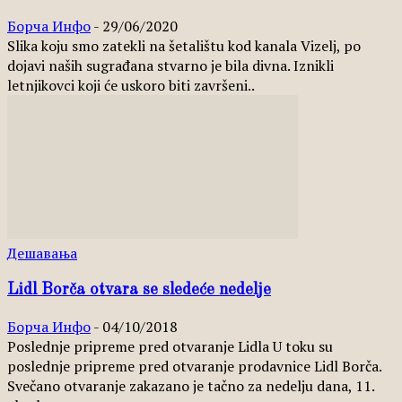
Борча Инфо
-
29/06/2020
Slika koju smo zatekli na šetalištu kod kanala Vizelj, po
dojavi naših sugrađana stvarno je bila divna. Iznikli
letnjikovci koji će uskoro biti završeni..
Дешавања
Lidl Borča otvara se sledeće nedelje
Борча Инфо
-
04/10/2018
Poslednje pripreme pred otvaranje Lidla U toku su
poslednje pripreme pred otvaranje prodavnice Lidl Borča.
Svečano otvaranje zakazano je tačno za nedelju dana, 11.