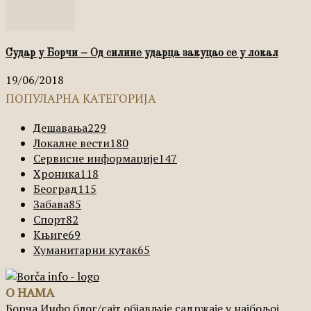
Судар у Борчи – Од силине ударца закуцао се у локал
19/06/2018
ПОПУЛАРНА КАТЕГОРИЈА
Дешавања
229
Локалне вести
180
Сервисне информације
147
Хроника
118
Београд
115
Забава
85
Спорт
82
Књиге
69
Хуманитарни кутак
65
О НАМА
Борча Инфо блог/сајт објављује садржаје у најбољој