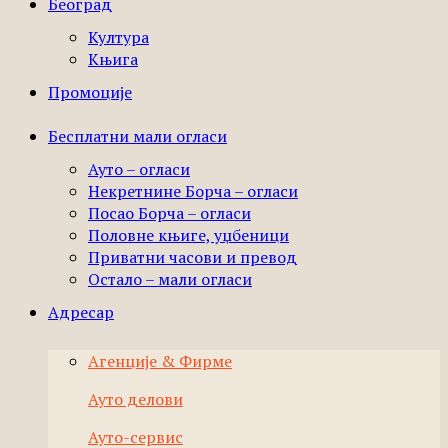
Београд
Култура
Књига
Промоције
Бесплатни мали огласи
Ауто – огласи
Некретнине Борча – огласи
Посао Борча – огласи
Половне књиге, уџбеници
Приватни часови и превод
Остало – мали огласи
Адресар
Агенције & Фирме
Ауто делови
Ауто-сервис