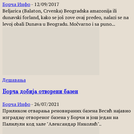
Борча Инфо
-
12/09/2017
Beljarica (Balaton, Crvenka) Beogradska amazonija ili
dunavski forland, kako se još zove ovaj predeo, nalazi se na
levoj obali Dunava u Beogradu. Močvarno i sa puno...
Дешавања
Борча добија отворени базен
Борча Инфо
-
26/07/2021
Приликом отварања реновираних базена Весић најавио
изградњу отвореног базена у Борчи и још један на
Палилули код хале "Александар Николић"..