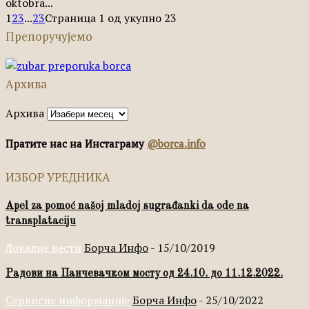
oktobra...
1
2
3
...
23
Страница 1 од укупно 23
Препоручујемо
Архива
Архива
Пратите нас на Инстаграму
@borca.info
ИЗБОР УРЕДНИКА
Apel za pomoć našoj mladoj sugrađanki da ode na
transplataciju
Локалне вести
Борча Инфо
-
15/10/2019
Радови на Панчевачком мосту од 24.10. до 11.12.2022.
Сервисне информације
Борча Инфо
-
25/10/2022