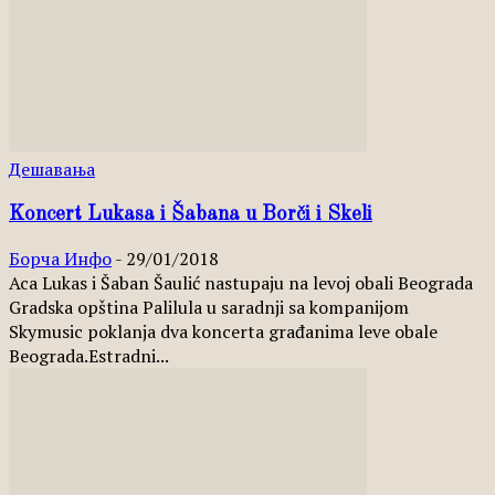
Дешавања
Koncert Lukasa i Šabana u Borči i Skeli
Борча Инфо
-
29/01/2018
Aca Lukas i Šaban Šaulić nastupaju na levoj obali Beograda
Gradska opština Palilula u saradnji sa kompanijom
Skymusic poklanja dva koncerta građanima leve obale
Beograda.Estradni...