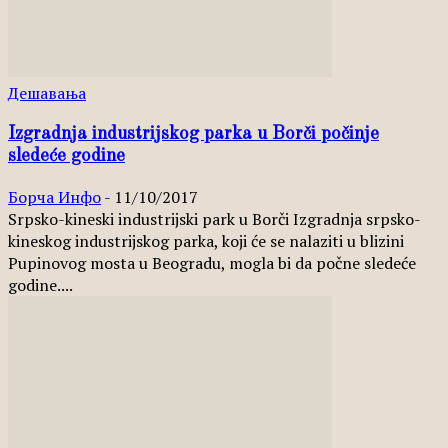
Дешавања
Izgradnja industrijskog parka u Borči počinje
sledeće godine
Борча Инфо
-
11/10/2017
Srpsko-kineski industrijski park u Borči Izgradnja srpsko-
kineskog industrijskog parka, koji će se nalaziti u blizini
Pupinovog mosta u Beogradu, mogla bi da počne sledeće
godine....