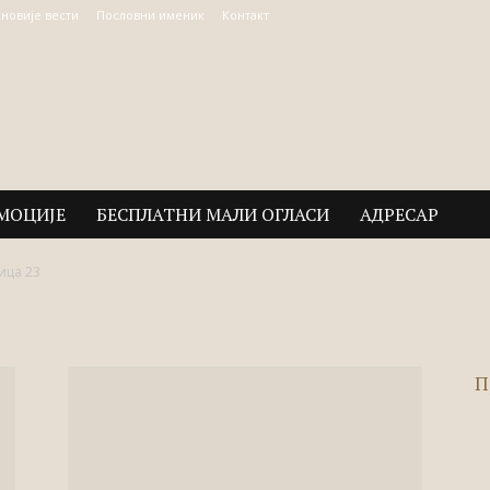
јновије вести
Пословни именик
Контакт
МОЦИЈЕ
БЕСПЛАТНИ МАЛИ ОГЛАСИ
АДРЕСАР
ица 23
П