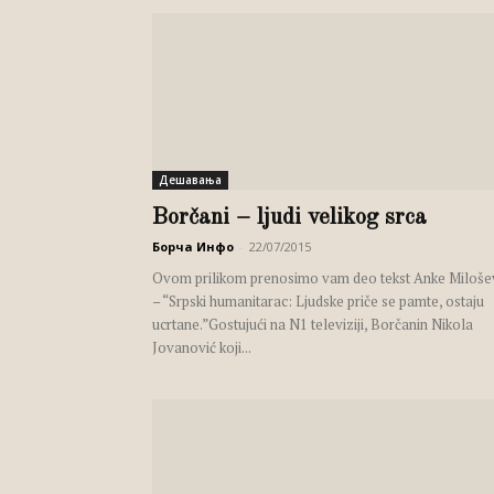
Дешавања
Borčani – ljudi velikog srca
Борча Инфо
-
22/07/2015
Ovom prilikom prenosimo vam deo tekst Anke Miloše
– “Srpski humanitarac: Ljudske priče se pamte, ostaju
ucrtane.”Gostujući na N1 televiziji, Borčanin Nikola
Jovanović koji...