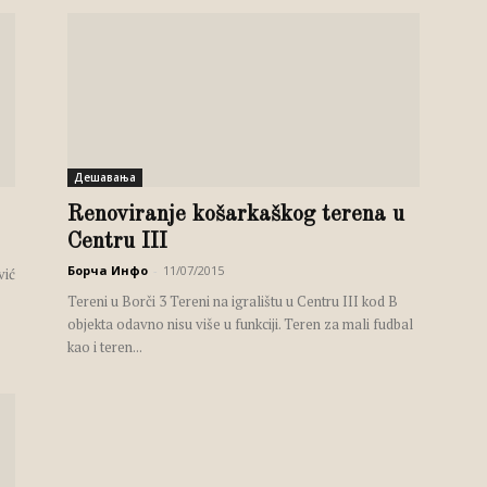
Дешавања
Renoviranje košarkaškog terena u
Centru III
Борча Инфо
-
11/07/2015
vić
Tereni u Borči 3 Tereni na igralištu u Centru III kod B
objekta odavno nisu više u funkciji. Teren za mali fudbal
kao i teren...