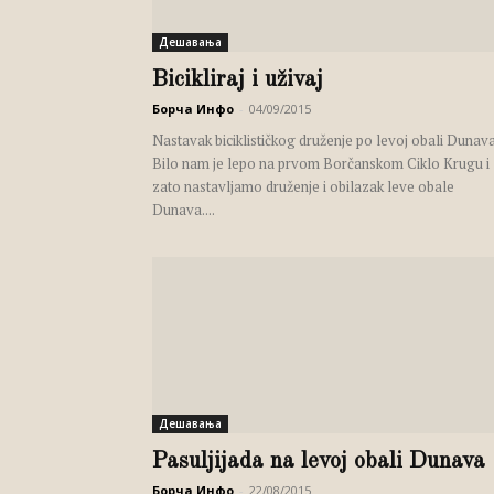
Дешавања
Bicikliraj i uživaj
Борча Инфо
-
04/09/2015
Nastavak biciklističkog druženje po levoj obali Dunav
Bilo nam je lepo na prvom Borčanskom Ciklo Krugu i
zato nastavljamo druženje i obilazak leve obale
Dunava....
Дешавања
Pasuljijada na levoj obali Dunava
Борча Инфо
-
22/08/2015