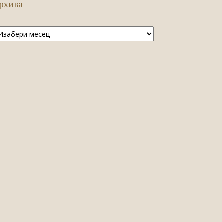
рхива
рхива