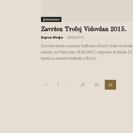
Дешавања
Završen Trofej Vidovdan 2015.
Борча Инфо
-
28/06/2015
Završen turnir u malon fudbalu u Borči I kako to tradic
nalaže, na Vidovdan 28.06.2015, odigrano je finale 23.
turnira u malom fudbalu u Borči...
...
1
21
22
23