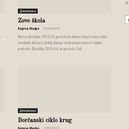
А
Дешавања
А
Zove škola
Борча Инфо
-
01/09/2015
a
Nova školska 2015/16. počela je danas Đaci osnovnih i
srednjih škola u Srbiji danas su krenuli u nove radne
pobede. Školska 2015/16. je počela. Od...
Дешавања
Borčanski ciklo krug
Борча Инфо
-
17/08/2015