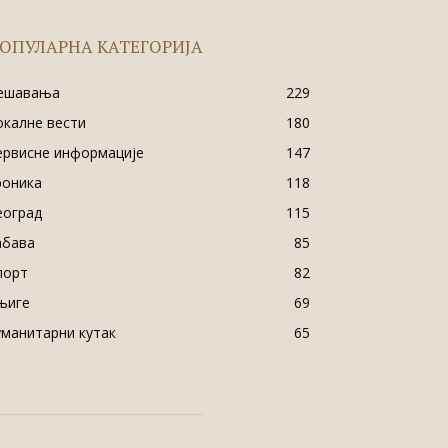
ОПУЛАРНА КАТЕГОРИЈА
ешавања
229
окалне вести
180
ервисне информације
147
роника
118
еоград
115
абава
85
порт
82
њиге
69
уманитарни кутак
65