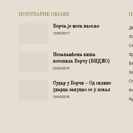
ПОПУЛАРНЕ ОБЈАВЕ
П
Борча је мега насеље
Д
13/09/2017
Л
С
Х
Незапамћена киша
потопила Борчу (ВИДЕО)
Б
23/06/2019
З
С
Судар у Борчи – Од силине
К
ударца закуцао се у локал
19/06/2018
Х