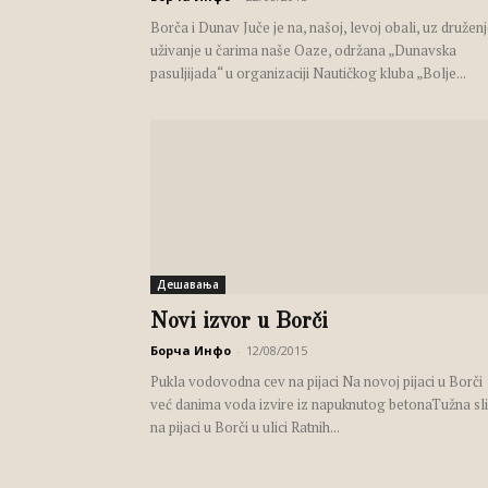
Borča i Dunav Juče je na, našoj, levoj obali, uz druženj
uživanje u čarima naše Oaze, održana „Dunavska
pasuljijada“ u organizaciji Nautičkog kluba „Bolje...
Дешавања
Novi izvor u Borči
Борча Инфо
-
12/08/2015
Pukla vodovodna cev na pijaci Na novoj pijaci u Borči
već danima voda izvire iz napuknutog betonaTužna sl
na pijaci u Borči u ulici Ratnih...