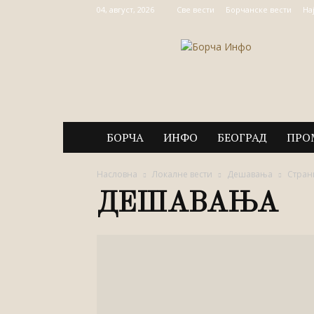
04, август, 2026
Све вести
Борчанске вести
На
Борча
Инфо
БОРЧА
ИНФО
БЕОГРАД
ПРО
Насловна
Локалне вести
Дешавања
Стран
ДЕШАВАЊА