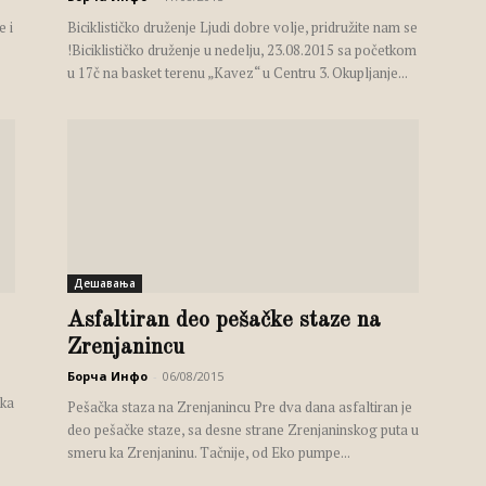
e i
Biciklističko druženje Ljudi dobre volje, pridružite nam se
!Biciklističko druženje u nedelju, 23.08.2015 sa početkom
u 17č na basket terenu „Kavez“ u Centru 3. Okupljanje...
Дешавања
Asfaltiran deo pešačke staze na
Zrenjanincu
Борча Инфо
-
06/08/2015
ika
Pešačka staza na Zrenjanincu Pre dva dana asfaltiran je
deo pešačke staze, sa desne strane Zrenjaninskog puta u
smeru ka Zrenjaninu. Tačnije, od Eko pumpe...