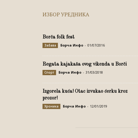
ИЗБОР УРЕДНИКА
Borča folk fest
Борча Инфо
-
01/07/2016
Забава
Regata kajakaša ovog vikenda u Borči
Борча Инфо
-
31/03/2018
Спорт
Izgorela kuća! Otac izvukao ćerku kroz
prozor!
Борча Инфо
-
12/01/2019
Хроника