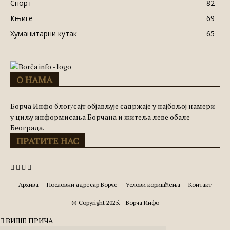
Спорт
82
Књиге
69
Хуманитарни кутак
65
О НАМА
Борча Инфо блог/сајт објављује садржаје у најбољој намери
у циљу информисања Борчана и житеља леве обале
Београда.
ПРАТИТЕ НАС
Архива
Пословни адресар Борче
Услови коришћења
Контакт
© Copyright 2025. - Борча Инфо
ВИШЕ ПРИЧА