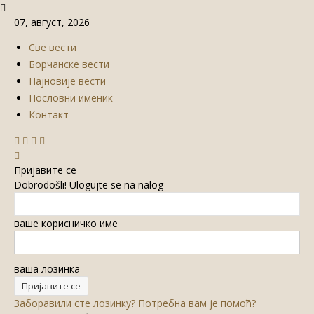
07, август, 2026
Све вести
Борчанске вести
Најновије вести
Пословни именик
Контакт
Пријавите се
Dobrodošli! Ulogujte se na nalog
ваше корисничко име
ваша лозинка
Заборавили сте лозинку? Потребна вам је помоћ?