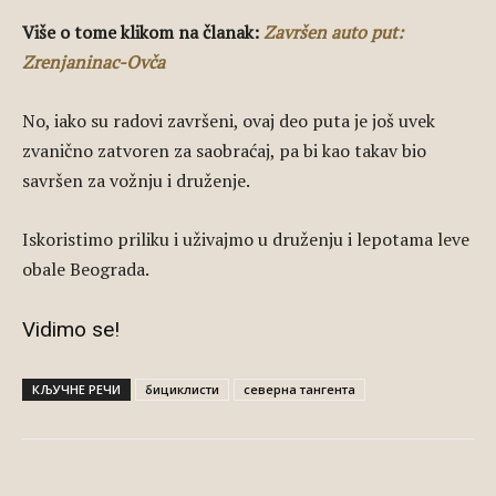
Više o tome klikom na članak:
Završen auto put:
Zrenjaninac-Ovča
No, iako su radovi završeni, ovaj deo puta je još uvek
zvanično zatvoren za saobraćaj, pa bi kao takav bio
savršen za vožnju i druženje.
Iskoristimo priliku i uživajmo u druženju i lepotama leve
obale Beograda.
Vidimo se!
КЉУЧНЕ РЕЧИ
бициклисти
северна тангента