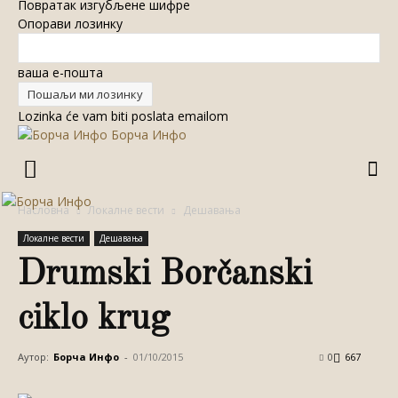
Повратак изгубљене шифре
Опорави лозинку
ваша е-пошта
Lozinka će vam biti poslata emailom
Борча Инфо
Насловна
Локалне вести
Дешавања
Локалне вести
Дешавања
Drumski Borčanski
ciklo krug
Аутор:
Борча Инфо
-
01/10/2015
0
667