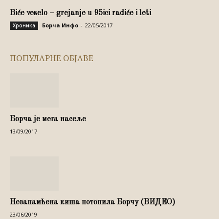
Biće veselo – grejanje u 95ici radiće i leti
Борча Инфо
-
22/05/2017
Хроника
ПОПУЛАРНЕ ОБЈАВЕ
Борча је мега насеље
13/09/2017
Незапамћена киша потопила Борчу (ВИДЕО)
23/06/2019