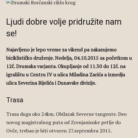
Ljudi dobre volje pridružite nam
se!
Najavljeno je lepo vreme za vikend pa zakazujemo
biciklističko druženje. Nedelja, 04.10.2015 sa početkom u
12č. Drumska varjanta. Okupljanje od 11.30 do 12č. na
igralištu u Centru IV u ulica Miladina Zarića a izmedju
ulica Severina Bijelića i Dunavske divizije.
Trasa
Trasa duga oko 24km. Obilazak Severne tangente. Deo
novog magistralnog puta od Zrenjanisnke petlje do
Ovče, trebao je biti otvoren 27.septembra 2015.