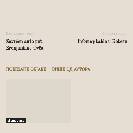
Facebook
X
Pinterest
Whats
Претходни текст
Следећи текст
Završen auto put:
Infomap table u Kotežu
Zrenjaninac-Ovča
ПОВЕЗАНЕ ОБЈАВЕ
ВИШЕ ОД АУТОРА
Дешавања