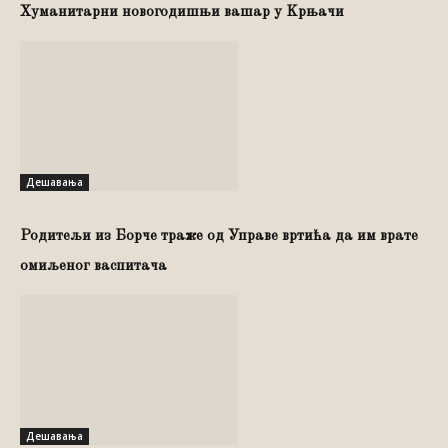
Хуманитарни новогодишњи вашар у Kрњачи
Дешавања
Родитељи из Борче траже од Управе вртића да им врате
омиљеног васпитача
Дешавања