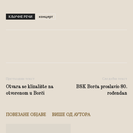
КЉУЧНЕ РЕЧИ
концерт
Facebook
X
Pinterest
Whats
Претходни текст
Следећи текст
Otvara se klizalište na
BSK Borča proslavio 80.
otvorenom u Borči
rođendan
ПОВЕЗАНЕ ОБЈАВЕ
ВИШЕ ОД АУТОРА