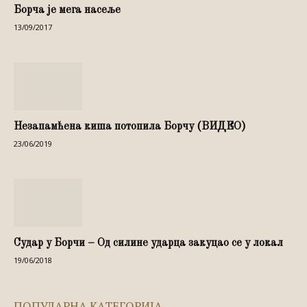
Борча је мега насеље
13/09/2017
Незапамћена киша потопила Борчу (ВИДЕО)
23/06/2019
Судар у Борчи – Од силине ударца закуцао се у локал
19/06/2018
ПОПУЛАРНА КАТЕГОРИЈА