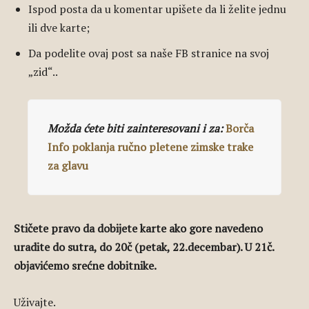
Ispod posta da u komentar upišete da li želite jednu
ili dve karte;
Da podelite ovaj post sa naše FB stranice na svoj
„zid“..
Možda ćete biti zainteresovani i za:
Borča
Info poklanja ručno pletene zimske trake
za glavu
Stičete pravo da dobijete karte ako gore navedeno
uradite do sutra, do 20č (petak, 22.decembar). U 21č.
objavićemo srećne dobitnike.
Uživajte.