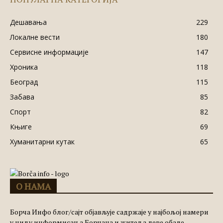
Дешавања
229
Локалне вести
180
Сервисне информације
147
Хроника
118
Београд
115
Забава
85
Спорт
82
Књиге
69
Хуманитарни кутак
65
О НАМА
Борча Инфо блог/сајт објављује садржаје у најбољој намери
у циљу информисања Борчана и житеља леве обале