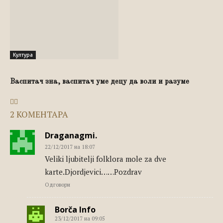
Култура
Васпитач зна, васпитач уме децу да воли и разуме
2 КОМЕНТАРА
Draganagmi.
22/12/2017 на 18:07
Veliki ljubitelji folklora mole za dve
karte.Djordjevici……Pozdrav
Одговори
Borča Info
23/12/2017 на 09:05