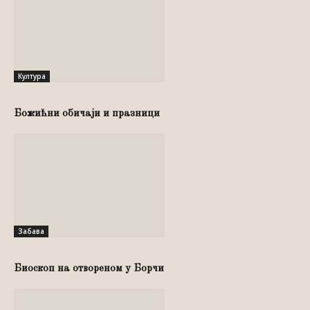
Култура
Божићни обичаји и празници
Забава
Биоскоп на отвореном у Борчи