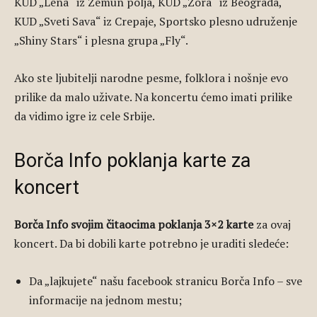
KUD „Lena“ iz Zemun polja, KUD „Zora“ iz Beograda,
KUD „Sveti Sava“ iz Crepaje, Sportsko plesno udruženje
„Shiny Stars“ i plesna grupa „Fly“.
Ako ste ljubitelji narodne pesme, folklora i nošnje evo
prilike da malo uživate. Na koncertu ćemo imati prilike
da vidimo igre iz cele Srbije.
Borča Info poklanja karte za
koncert
Borča Info svojim čitaocima poklanja 3×2 karte
za ovaj
koncert. Da bi dobili karte potrebno je uraditi sledeće:
Da „lajkujete“ našu facebook stranicu Borča Info – sve
informacije na jednom mestu;