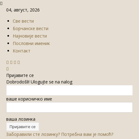
04, август, 2026
Све вести
Борчанске вести
Најновије вести
Пословни именик
Контакт
Пријавите се
Dobrodošli! Ulogujte se na nalog
ваше корисничко име
ваша лозинка
Заборавили сте лозинку? Потребна вам је помоћ?