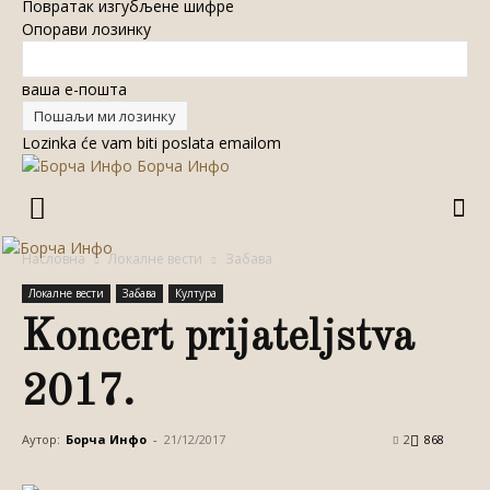
Повратак изгубљене шифре
Опорави лозинку
ваша е-пошта
Lozinka će vam biti poslata emailom
Борча Инфо
Насловна
Локалне вести
Забава
Локалне вести
Забава
Култура
Koncert prijateljstva
2017.
Аутор:
Борча Инфо
-
21/12/2017
2
868