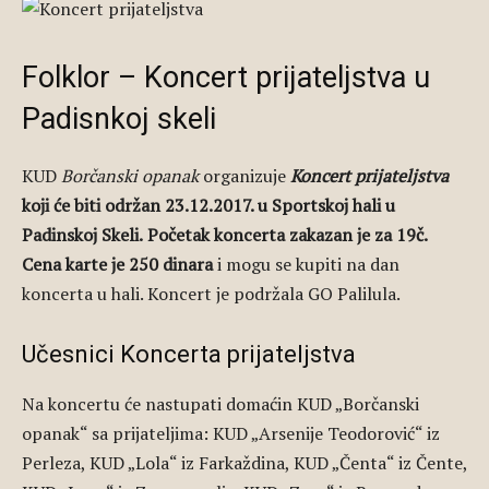
Folklor – Koncert prijateljstva u
Padisnkoj skeli
KUD
Borčanski opanak
organizuje
Koncert prijateljstva
koji će biti održan 23.12.2017. u Sportskoj hali u
Padinskoj Skeli.
Početak koncerta zakazan je za 19č.
Cena karte je 250 dinara
i mogu se kupiti na dan
koncerta u hali. Koncert je podržala GO Palilula.
Učesnici Koncerta prijateljstva
Na koncertu će nastupati domaćin KUD „Borčanski
opanak“ sa prijateljima: KUD „Arsenije Teodorović“ iz
Perleza, KUD „Lola“ iz Farkaždina, KUD „Čenta“ iz Čente,