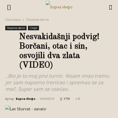
Насловна
Локалне вести
Локалне вести
Спорт
Nesvakidašnji podvig!
Borčani, otac i sin,
osvojili dva zlata
(VIDEO)
..Bio je to moj prvi turnir. Nisam imao tremu
jer sam naporno trenirao i spremao se za
meč. Super sam se osećao..
Аутор:
Борча Инфо
-
19/04/2019
1719
0