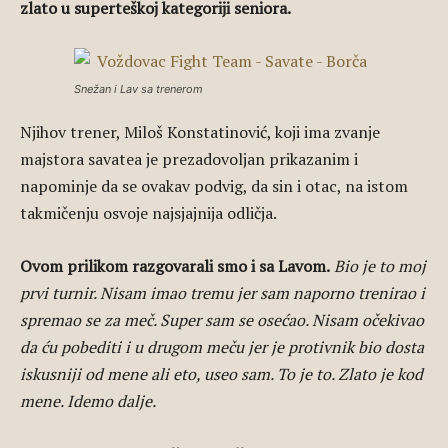
zlato u superteškoj kategoriji seniora.
Snežan i Lav sa trenerom
Njihov trener, Miloš Konstatinović, koji ima zvanje
majstora savatea je prezadovoljan prikazanim i
napominje da se ovakav podvig, da sin i otac, na istom
takmičenju osvoje najsjajnija odličja.
Ovom prilikom razgovarali smo i sa Lavom.
Bio je to moj
prvi turnir. Nisam imao tremu jer sam naporno trenirao i
spremao se za meč. Super sam se osećao. Nisam očekivao
da ću pobediti i u drugom meču jer je protivnik bio dosta
iskusniji od mene ali eto, useo sam. To je to. Zlato je kod
mene. Idemo dalje.