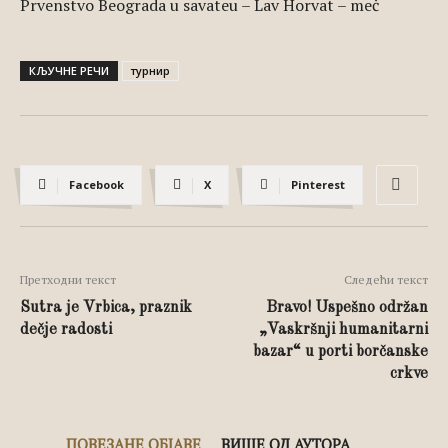
Prvenstvo Beograda u savateu – Lav Horvat – meč
КЉУЧНЕ РЕЧИ
турнир
Facebook
X
Pinterest
Претходни текст
Следећи текст
Sutra je Vrbica, praznik
Bravo! Uspešno održan
dečje radosti
„Vaskršnji humanitarni
bazar“ u porti borčanske
crkve
ПОВЕЗАНЕ ОБЈАВЕ
ВИШЕ ОД АУТОРА