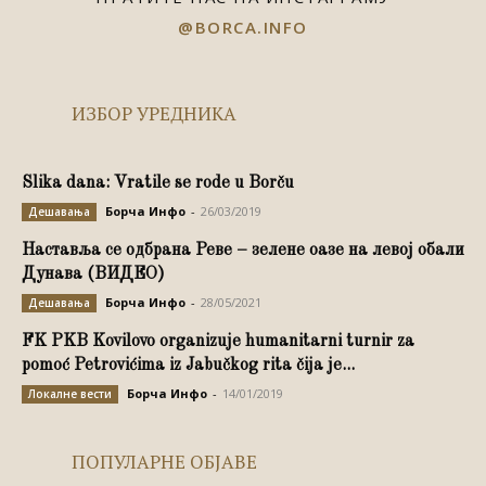
@BORCA.INFO
ИЗБОР УРЕДНИКА
Slika dana: Vratile se rode u Borču
Борча Инфо
-
26/03/2019
Дешавања
Наставља се одбрана Реве – зелене оазе на левој обали
Дунава (ВИДЕО)
Борча Инфо
-
28/05/2021
Дешавања
FK PKB Kovilovo organizuje humanitarni turnir za
pomoć Petrovićima iz Jabučkog rita čija je...
Борча Инфо
-
14/01/2019
Локалне вести
ПОПУЛАРНЕ ОБЈАВЕ