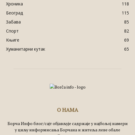
Хроника
118
Београд
115
Забава
85
Спорт
82
Књиге
69
Хуманитарни кутак
65
О НАМА
Борча Инфо блог/сајт објављује садржаје у најбољој намери
у циљу информисања Борчана и житеља леве обале