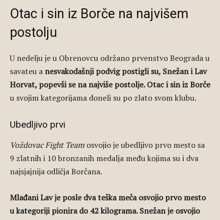
Otac i sin iz Borče na najvišem
postolju
U nedelju je u Obrenovcu održano prvenstvo Beograda u
savateu a
nesvakodašnji podvig postigli su, Snežan i Lav
Horvat, popevši se na najviše postolje. Otac i sin iz Borče
u svojim kategorijama doneli su po zlato svom klubu.
Ubedljivo prvi
Voždovac Fight Team
osvojio je ubedljivo prvo mesto sa
9 zlatnih i 10 bronzanih medalja među kojima su i dva
najsjajnija odličja Borčana.
Mlađani Lav je posle dva teška meča osvojio prvo mesto
u kategoriji pionira do 42 kilograma. Snežan je osvojio