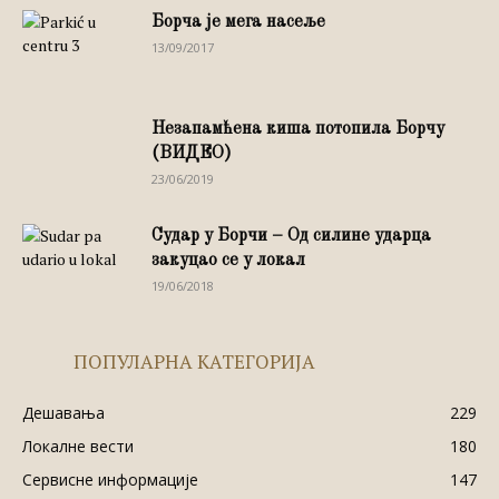
Борча је мега насеље
13/09/2017
Незапамћена киша потопила Борчу
(ВИДЕО)
23/06/2019
Судар у Борчи – Од силине ударца
закуцао се у локал
19/06/2018
ПОПУЛАРНА КАТЕГОРИЈА
Дешавања
229
Локалне вести
180
Сервисне информације
147