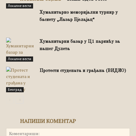
Локалне вести
Хуманитарно меморијални турнир у
баскету „Лазар Бјелајац“
Хуманитарни базар у Ц1 паркићу за
нашег Дулета
Локалне вести
Протести студената и грађана (ВИДЕО)
Београд
НАПИШИ КОМЕНТАР