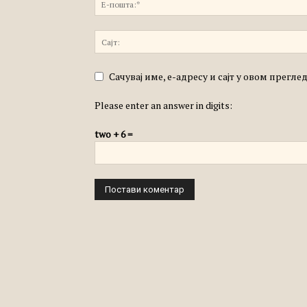
Сачувај име, е-адресу и сајт у овом прегл
Please enter an answer in digits:
two + 6 =