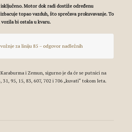
i isključeno. Motor dok radi dostiže određenu
 izbacuje topao vazduh, što sprečava prokuvavanje. To
vozila bi ostala u kvaru.
 vožnje za liniju 85 – odgovor nadležnih
 Karaburma i Zemun, sigurno je da će se putnici na
, 31, 95, 15, 83, 607, 702 i 706 „kuvati“ tokom leta.