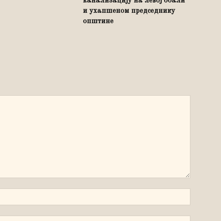
канализацију на левој обали
и ухапшеном председнику
општине