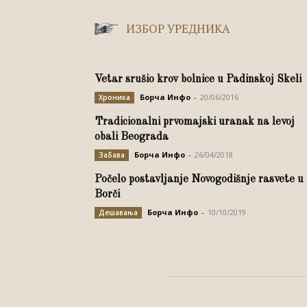
ИЗБОР УРЕДНИКА
Vetar srušio krov bolnice u Padinskoj Skeli
Борча Инфо
-
20/06/2016
Хроника
Tradicionalni prvomajski uranak na levoj
obali Beograda
Борча Инфо
-
26/04/2018
Забава
Počelo postavljanje Novogodišnje rasvete u
Borči
Борча Инфо
-
10/10/2019
Дешавања