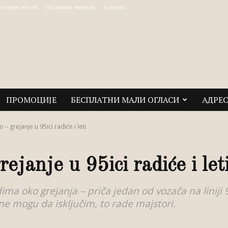
јновије вести
Пословни именик
Контакт
ПРОМОЦИЈЕ
БЕСПЛАТНИ МАЛИ ОГЛАСИ
АДРЕ
 – grejanje u 95ici radiće i leti
ejanje u 95ici radiće i let
ima oko grejanja – priča jedan od vozača na liniji 
e mogu da isključim, to rade majstori.