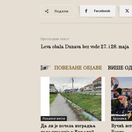
Facebook
Подели
Претходни текст
Leva obala Dunava bez vode 27. i 28. maja
ПОВЕЗАНЕ ОБЈАВЕ
ВИШЕ ОД
Локалне вести
Хроника
Да ли је почела изградња
Вучић ис