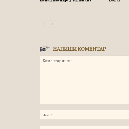
канализације у Крњачи?
Борчу
НАПИШИ КОМЕНТАР