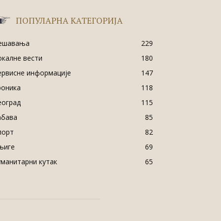
ПОПУЛАРНА КАТЕГОРИЈА
ешавања
229
окалне вести
180
ервисне информације
147
роника
118
еоград
115
абава
85
порт
82
њиге
69
уманитарни кутак
65