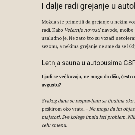
I dalje radi grejanje u a
Možda ste primetili da grejanje u nekim voz
radi. Kako
Večernje novosti
navode, molbe p
uzaludno je. Ne zato što su vozači netolera
sezonu, a nekima grejanje ne sme da se iskl
Letnja sauna u autobusima GS
Ljudi se već kuvaju, ne mogu da dišu, često ne
avgustu?
Svakog dana se raspravljam sa ljudima oko 
peškirom oko vrata. –
Ne mogu da im objasn
majstori. Sve kolege imaju isti problem. Nik
celu smenu.