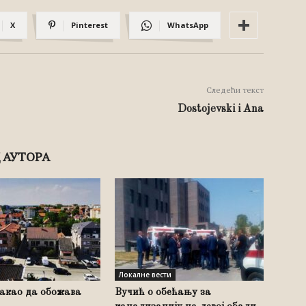
X
Pinterest
WhatsApp
Следећи текст
Dostojevski i Ana
 АУТОРА
Локалне вести
такао да обожава
Вучић о обећању за