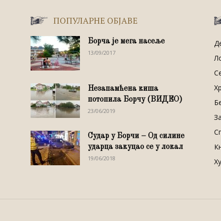
ПОПУЛАРНЕ ОБЈАВЕ
Борча је мега насеље
Д
13/09/2017
Л
С
Х
Незапамћена киша
потопила Борчу (ВИДЕО)
Б
23/06/2019
З
С
Судар у Борчи – Од силине
К
ударца закуцао се у локал
19/06/2018
Х