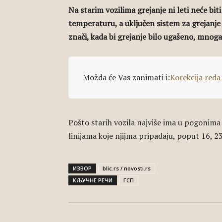
Na starim vozilima grejanje ni leti neće bit
temperaturu, a uključen sistem za grejanje
znači, kada bi grejanje bilo ugašeno, mnoga 
Možda će Vas zanimati i:
Korekcija reda
Pošto starih vozila najviše ima u pogonima
linijama koje njijma pripadaju, poput 16, 23
ИЗВОР
blic.rs / novosti.rs
КЉУЧНЕ РЕЧИ
ГСП