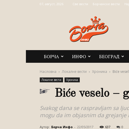
07, август, 2026
Све вести
Борчанске вести
На
Борча
Инфо
БОРЧА
ИНФО
БЕОГРАД
Насловна
Локалне вести
Хроника
Biće veselo
Локалне вести
Хроника
Biće veselo – gr
Svakog dana se raspravljam sa ljud
mogu da im objasnim da grejanje n
Аутор:
Борча Инфо
-
22/05/2017
637
0