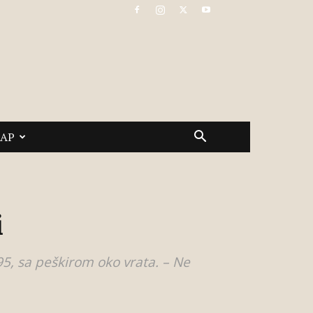
САР
i
95, sa peškirom oko vrata. – Ne