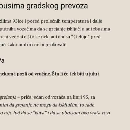
utobusima gradskog prevoza
ilima 95ice i pored prolećnih temperatura i dalje
utnika vozačima da se grejanje isključi u autobusima
ntni već zato što se neki autobusu “šteluju” pred
juči kako motori ne bi prokuvali!
Pa
kom i pozli od vrućine. Šta li će tek biti u julu i
grejanja
– priča jedan od vozača na liniji 95, sa
im da grejanje ne mogu da isključim, to rade
o nije lud da se “kuva” i da sa ubrusom oko vrata vozi