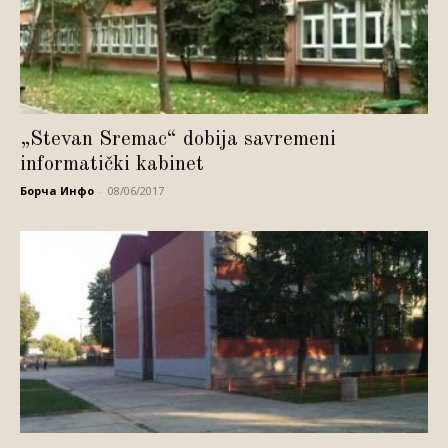
„Stevan Sremac“ dobija savremeni
informatički kabinet
Борча Инфо
-
08/06/2017