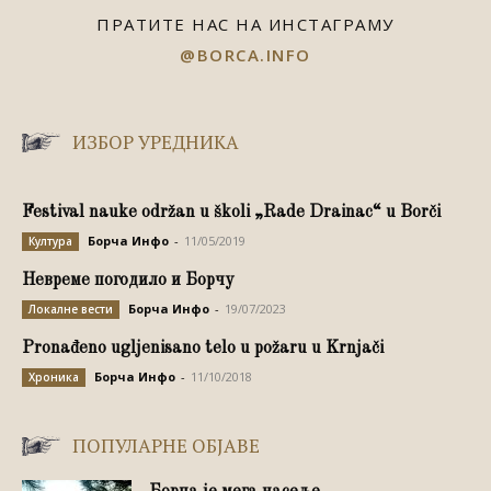
ПРАТИТЕ НАС НА ИНСТАГРАМУ
@BORCA.INFO
ИЗБОР УРЕДНИКА
Festival nauke održan u školi „Rade Drainac“ u Borči
Борча Инфо
-
11/05/2019
Култура
Невреме погодило и Борчу
Борча Инфо
-
19/07/2023
Локалне вести
Pronađeno ugljenisano telo u požaru u Krnjači
Борча Инфо
-
11/10/2018
Хроника
ПОПУЛАРНЕ ОБЈАВЕ