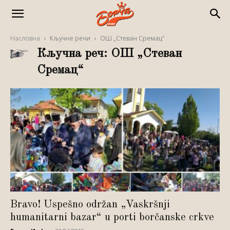
Насловна
Кључне речи
ОШ „Стеван Сремац“
Кључна реч: ОШ „Стеван
Сремац“
Bravo! Uspešno održan „Vaskršnji
humanitarni bazar“ u porti borčanske crkve