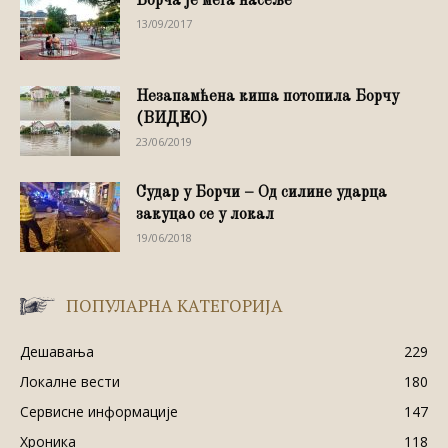
Борча је мега насеље
13/09/2017
Незапамћена киша потопила Борчу
(ВИДЕО)
23/06/2019
Судар у Борчи – Од силине ударца
закуцао се у локал
19/06/2018
ПОПУЛАРНА КАТЕГОРИЈА
Дешавања
229
Локалне вести
180
Сервисне информације
147
Хроника
118