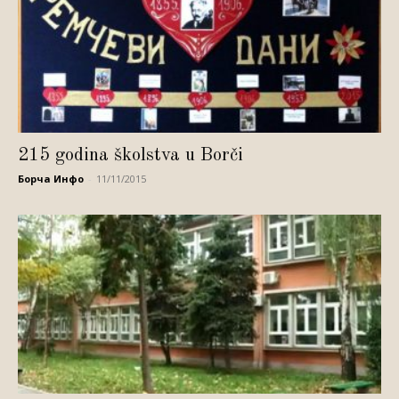
215 godina školstva u Borči
Борча Инфо
-
11/11/2015