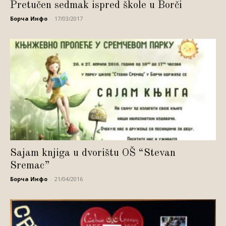
Pretučen sedmak ispred škole u Borči
Борча Инфо
-
17/03/2017
Sajam knjiga u dvorištu OŠ “Stevan
Sremac”
Борча Инфо
-
21/04/2016