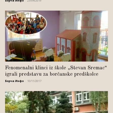
Борча Инфо
-
23/04/2019
Fenomenalni klinci iz škole „Stevan Sremac“
igrali predstavu za borčanske predškolce
Борча Инфо
-
10/11/2017