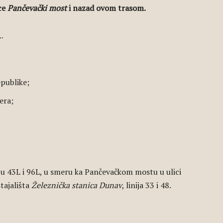
ce
Pančevački most
i nazad ovom trasom.
.
publike;
era;
iju 43L i 96L, u smeru ka Pančevačkom mostu u ulici
tajališta
Železnička stanica Dunav
, linija 33 i 48.