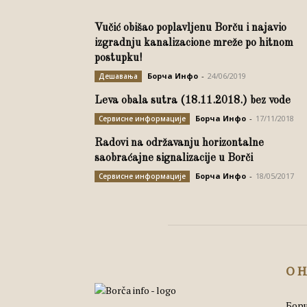
Vučić obišao poplavljenu Borču i najavio
izgradnju kanalizacione mreže po hitnom
postupku!
Борча Инфо
-
24/06/2019
Дешавања
Leva obala sutra (18.11.2018.) bez vode
Борча Инфо
-
17/11/2018
Сервисне информације
Radovi na održavanju horizontalne
saobraćajne signalizacije u Borči
Борча Инфо
-
18/05/2017
Сервисне информације
О 
Борч