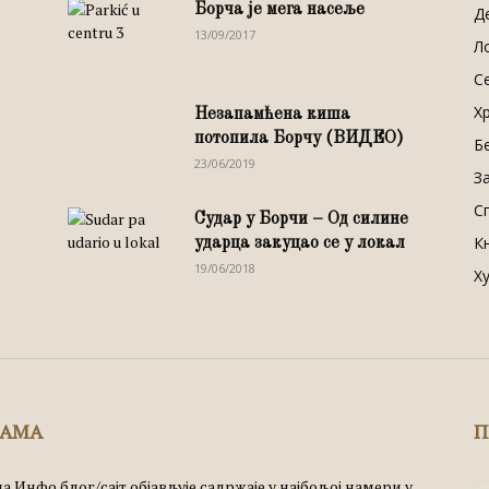
Борча је мега насеље
Д
13/09/2017
Л
С
Х
Незапамћена киша
потопила Борчу (ВИДЕО)
Б
23/06/2019
З
С
Судар у Борчи – Од силине
К
ударца закуцао се у локал
19/06/2018
Х
НАМА
П
а Инфо блог/сајт објављује садржаје у најбољој намери у