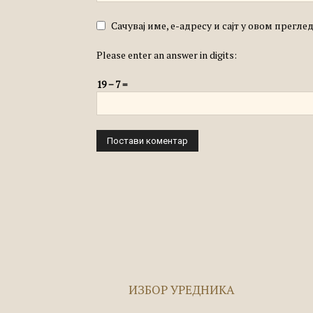
Сачувај име, е-адресу и сајт у овом прегл
Please enter an answer in digits:
19 − 7 =
ИЗБОР УРЕДНИКА