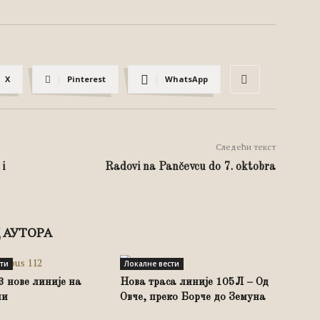
X
Pinterest
WhatsApp
Следећи текст
i
Radovi na Pančevcu do 7. oktobra
 АУТОРА
сти
Локалне вести
3 нове линије на
Нова траса линије 105Л – Од
ли
Овче, преко Борче до Земуна