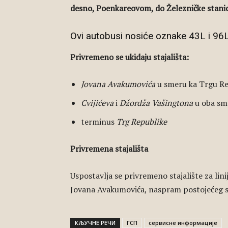
desno, Poenkareovom, do Železničke stani
Ovi autobusi nosiće oznake 43L i 96L
Privremeno se ukidaju stajališta:
Jovana Avakumovića
u smeru ka Trgu Re
Cvijićeva
i
Džordža Vašingtona
u oba sm
terminus
Trg Republike
Privremena stajališta
Uspostavlja se privremeno stajalište za lin
Jovana Avakumovića, naspram postojećeg s
КЉУЧНЕ РЕЧИ
ГСП
сервисне информације