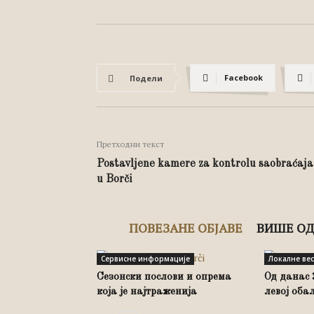
Facebook
Подели
Претходни текст
Postavljene kamere za kontrolu saobraćaja 
u Borči
ПОВЕЗАНЕ ОБЈАВЕ
ВИШЕ ОД
Сервисне информације
Локалне ве
Сезонски послови и опрема
Од данас 
која је најтраженија
левој оба