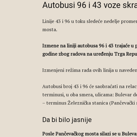
Autobusi 96 i 43 voze skr
Linije 43 i 96 u toku sledeće nedelje prome
mosta.
Izmene na liniji autobusa 96 i 43 trajaće u
godine zbog radova na uređenju Trga Repu
Izmenjeni režima rada ovih linija u navede
Autobusi broj 43 i 96 će saobraćati na relac
terminusi, u oba smera, ulicama: Bulevar 
– terminus Železnička stanica (Pančevački 
Da bi bilo jasnije
Posle Pančevačkog mosta silazi se u Bulev