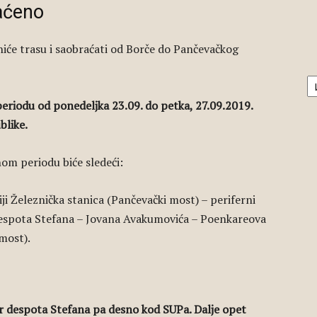
aćeno
niće trasu i saobraćati od Borče do Pančevačkog
А
 periodu od ponedeljka 23.09. do petka, 27.09.2019.
blike.
nom periodu biće sledeći:
iji Železnička stanica (Pančevački most) – periferni
despota Stefana – Jovana Avakumovića – Poenkareova
most).
ar despota Stefana pa desno kod SUPa. Dalje opet