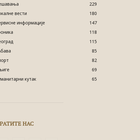
ешавања
229
окалне вести
180
ервисне информације
147
роника
118
еоград
115
абава
85
порт
82
њиге
69
уманитарни кутак
65
РАТИТЕ НАС