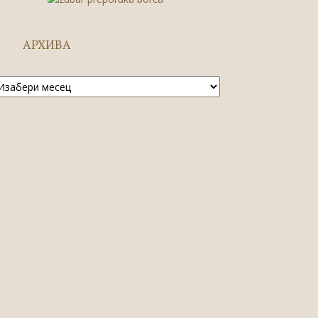
АРХИВА
рхива