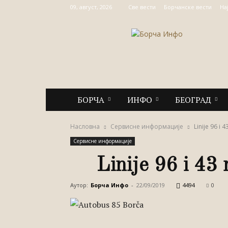
09, август, 2026
Све вести
Борчанске вести
На
Борча
Инфо
БОРЧА
ИНФО
БЕОГРАД
Насловна
Сервисне информације
Linije 96 i
Сервисне информације
Linije 96 i 43
Аутор:
Борча Инфо
-
22/09/2019
4494
0