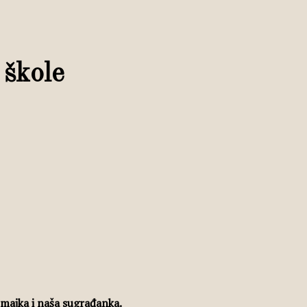
 škole
 majka i naša sugrađanka.