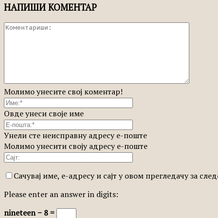
НАПИШИ КОМЕНТАР
Молимо унесите свој коментар!
Овде унеси своје име
Унели сте неисправну адресу е-поште
Молимо унесити своју адресу е-поште
Сачувај име, е-адресу и сајт у овом прегледачу за сл
Please enter an answer in digits:
nineteen − 8 =