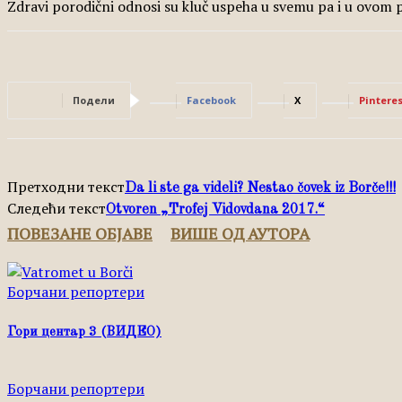
Zdravi porodični odnosi su kluč uspeha u svemu pa i u ovom
Подели
Facebook
X
Pinteres
Претходни текст
Da li ste ga videli? Nestao čovek iz Borče!!!
Следећи текст
Otvoren „Trofej Vidovdana 2017.“
ПОВЕЗАНЕ ОБЈАВЕ
ВИШЕ ОД АУТОРА
Борчани репортери
Гори центар 3 (ВИДЕО)
Борчани репортери