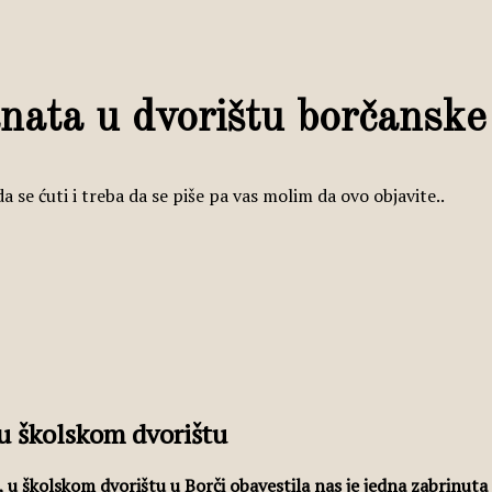
nata u dvorištu borčanske
se ćuti i treba da se piše pa vas molim da ovo objavite..
 u školskom dvorištu
, u školskom dvorištu u Borči obavestila nas je jedna zabrinuta