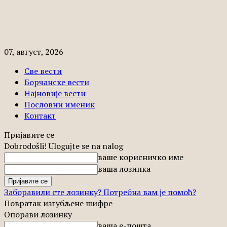
07, август, 2026
Све вести
Борчанске вести
Најновије вести
Пословни именик
Контакт
Пријавите се
Dobrodošli! Ulogujte se na nalog
ваше корисничко име
ваша лозинка
Заборавили сте лозинку? Потребна вам је помоћ?
Повратак изгубљене шифре
Опорави лозинку
ваша е-пошта