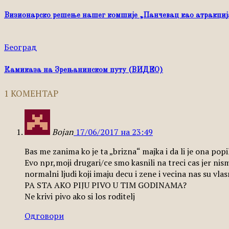
Визионарско решење нашег комшије „Панчевац као атракција
Београд
Камиказа на Зрењанинском путу (ВИДЕО)
1 КОМЕНТАР
Bojan
17/06/2017 на 23:49
Bas me zanima ko je ta „brizna“ majka i da li je ona popi
Evo npr,moji drugari/ce smo kasnili na treci cas jer nis
normalni ljudi koji imaju decu i zene i vecina nas su vl
PA STA AKO PIJU PIVO U TIM GODINAMA?
Ne krivi pivo ako si los roditelj
Одговори