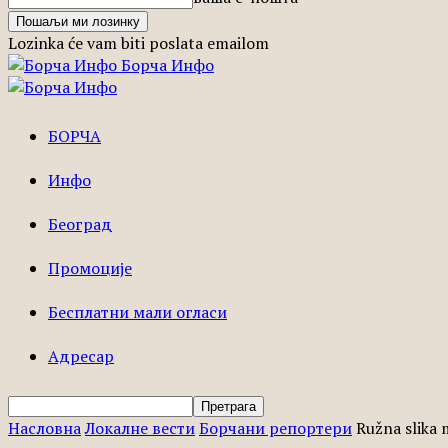
Lozinka će vam biti poslata emailom
Борча Инфо
БОРЧА
Инфо
Београд
Промоције
Бесплатни мали огласи
Адресар
Насловна
Локалне вести
Борчани репортери
Ružna slika 