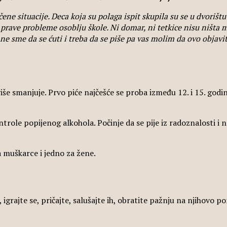
ne situacije. Deca koja su polaga ispit skupila su se u dvorištu 
rave probleme osoblju škole. Ni domar, ni tetkice nisu ništa m
ne sme da se ćuti i treba da se piše pa vas molim da ovo objavi
iše smanjuje. Prvo piće najčešće se proba između 12. i 15. godin
ntrole popijenog alkohola. Počinje da se pije iz radoznalosti i 
muškarce i jedno za žene.
igrajte se, pričajte, salušajte ih, obratite pažnju na njihovo p