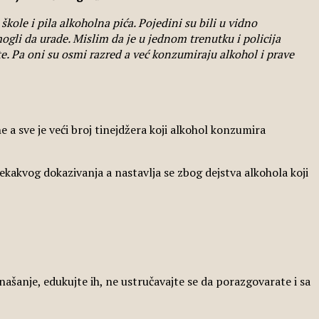
škole i pila alkoholna pića. Pojedini su bili u vidno
ogli da urade. Mislim da je u jednom trenutku i policija
te. Pa oni su osmi razred a već konzumiraju alkohol i prave
e a sve je veći broj tinejdžera koji alkohol konzumira
nekakvog dokazivanja a nastavlja se zbog dejstva alkohola koji
onašanje, edukujte ih, ne ustručavajte se da porazgovarate i sa