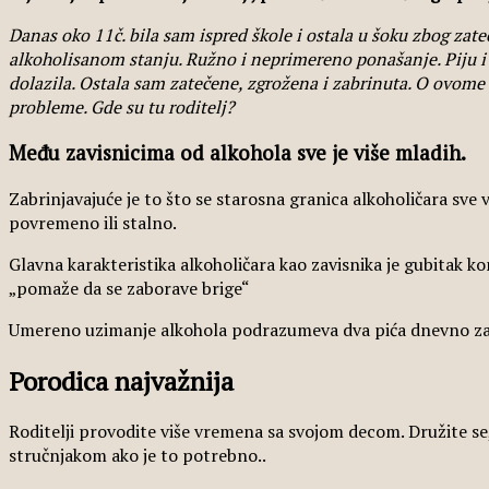
Danas oko 11č. bila sam ispred škole i ostala u šoku zbog zateče
alkoholisanom stanju. Ružno i neprimereno ponašanje. Piju i p
dolazila. Ostala sam zatečene, zgrožena i zabrinuta. O ovome 
probleme. Gde su tu roditelj?
Među zavisnicima od alkohola sve je više mladih.
Zabrinjavajuće je to što se starosna granica alkoholičara sve v
povremeno ili stalno.
Glavna karakteristika alkoholičara kao zavisnika je gubitak ko
„pomaže da se zaborave brige“
Umereno uzimanje alkohola podrazumeva dva pića dnevno za 
Porodica najvažnija
Roditelji provodite više vremena sa svojom decom. Družite se, 
stručnjakom ako je to potrebno..