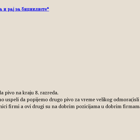
 и рај за бициклисте“
la pivo na kraju 8. razreda.
mo uspeli da popijemo drugo pivo za vreme velikog odmora(isli s
asnici firmi a ovi drugi su na dobrim pozicijama u dobrim firma