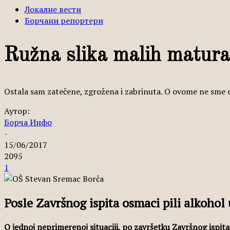
Локалне вести
Борчани репортери
Ružna slika malih matura
Ostala sam zatečene, zgrožena i zabrinuta. O ovome ne sme da 
Аутор:
Борча Инфо
-
15/06/2017
2095
1
Posle Završnog ispita osmaci pili alkohol
O jednoj neprimerenoj situaciji, po završetku Završnog ispita