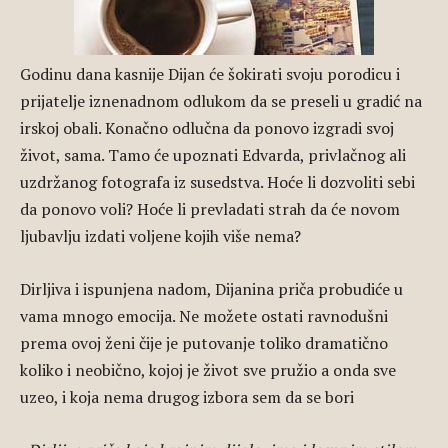
Godinu dana kasnije Dijan će šokirati svoju porodicu i
prijatelje iznenadnom odlukom da se preseli u gradić na
irskoj obali. Konačno odlučna da ponovo izgradi svoj
život, sama. Tamo će upoznati Edvarda, privlačnog ali
uzdržanog fotografa iz susedstva. Hoće li dozvoliti sebi
da ponovo voli? Hoće li prevladati strah da će novom
ljubavlju izdati voljene kojih više nema?
Dirljiva i ispunjena nadom, Dijanina priča probudiće u
vama mnogo emocija. Ne možete ostati ravnodušni
prema ovoj ženi čije je putovanje toliko dramatično
koliko i neobično, kojoj je život sve pružio a onda sve
uzeo, i koja nema drugog izbora sem da se bori