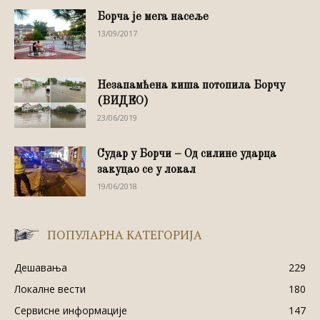
Борча је мега насеље
13/09/2017
Незапамћена киша потопила Борчу
(ВИДЕО)
23/06/2019
Судар у Борчи – Од силине ударца
закуцао се у локал
19/06/2018
ПОПУЛАРНА КАТЕГОРИЈА
Дешавања
229
Локалне вести
180
Сервисне информације
147