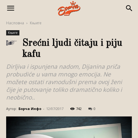
Насловна
Књиге
Књиге
Srećni ljudi čitaju i piju
kafu
Dirljiva i ispunjena nadom, Dijanina priča
probudiće u vama mnogo emocija. Ne
možete ostati ravnodušni prema ovoj ženi
čije je putovanje toliko dramatično koliko i
neobično..
Аутор:
Борча Инфо
-
12/07/2017
742
0