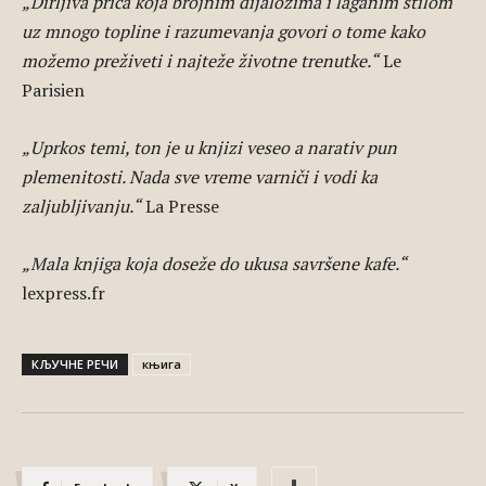
„Dirljiva priča koja brojnim dijalozima i laganim stilom
uz mnogo topline i razumevanja govori o tome kako
možemo preživeti i najteže životne trenutke.“
Le
Parisien
„Uprkos temi, ton je u knjizi veseo a narativ pun
plemenitosti. Nada sve vreme varniči i vodi ka
zaljubljivanju.“
La Presse
„Mala knjiga koja doseže do ukusa savršene kafe.“
lexpress.fr
КЉУЧНЕ РЕЧИ
књига