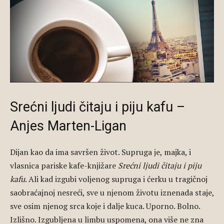
Srećni ljudi čitaju i piju kafu –
Anjes Marten-Ligan
Dijan kao da ima savršen život. Supruga je, majka, i
vlasnica pariske kafe-knjižare
Srećni ljudi čitaju i piju
kafu
. Ali kad izgubi voljenog supruga i ćerku u tragičnoj
saobraćajnoj nesreći, sve u njenom životu iznenada staje,
sve osim njenog srca koje i dalje kuca. Uporno. Bolno.
Izlišno. Izgubljena u limbu uspomena, ona više ne zna