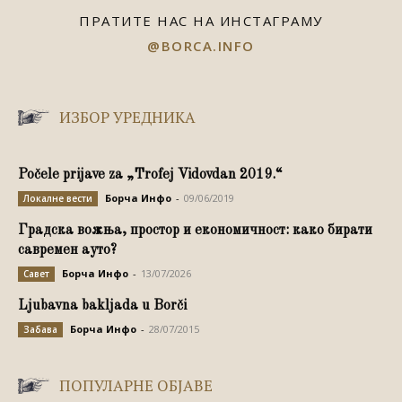
ПРАТИТЕ НАС НА ИНСТАГРАМУ
@BORCA.INFO
ИЗБОР УРЕДНИКА
Počele prijave za „Trofej Vidovdan 2019.“
Борча Инфо
-
09/06/2019
Локалне вести
Градска вожња, простор и економичност: како бирати
савремен ауто?
Борча Инфо
-
13/07/2026
Савет
Ljubavna bakljada u Borči
Борча Инфо
-
28/07/2015
Забава
ПОПУЛАРНЕ ОБЈАВЕ