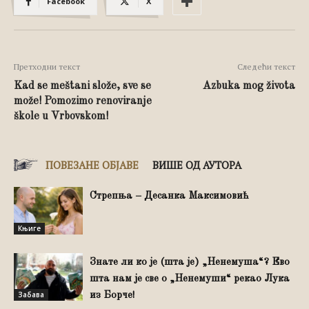
Facebook
X
Претходни текст
Следећи текст
Kad se meštani slože, sve se
Azbuka mog života
može! Pomozimo renoviranje
škole u Vrbovskom!
ПОВЕЗАНЕ ОБЈАВЕ
ВИШЕ ОД АУТОРА
Стрепња – Десанка Максимовић
Књиге
Знате ли ко је (шта је) „Ненемуша“? Ево
шта нам је све о „Ненемуши“ рекао Лука
Забава
из Борче!