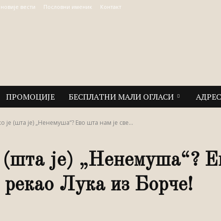
јновије вести
Пословни именик
Контакт
ПРОМОЦИЈЕ
БЕСПЛАТНИ МАЛИ ОГЛАСИ
АДРЕ
о је (шта је) „Ненемуша“? Ево шта нам је све...
е (шта је) „Ненемуша“? Е
рекао Лука из Борче!