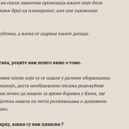
у на снази званична промоција књиге није била
 мањи број од планираног, али сам задовољан
ублика, а њима се садржај књиге допада.
ика, реците нам нешто више о томе.
ховне песме које су се нашле у разним зборницима.
ројније, доста необјављених песама родољубиве
ам почео да пишем за време боравка у Кини, где
ијатеља навела на честа размишљања о домовини.
чно.
рку, какви су вам планови ?