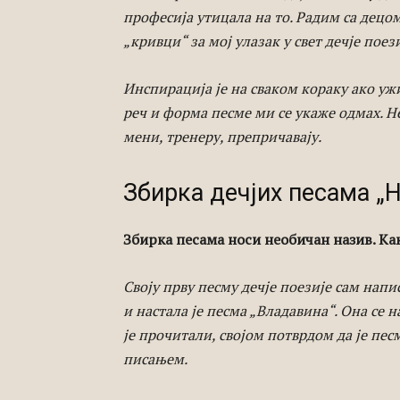
професија утицала на то. Радим са децом 
„кривци“ за мој улазак у свет дечје поези
Инспирација је на сваком кораку ако ужи
реч и форма песме ми се укаже одмах. Нек
мени, тренеру, препричавају.
Збирка дечјих песама „
Збирка песама носи необичан назив. Как
Своју прву песму дечје поезије сам нап
и настала је песма „Владавина“. Она се 
је прочитали, својом потврдом да је пес
писањем.