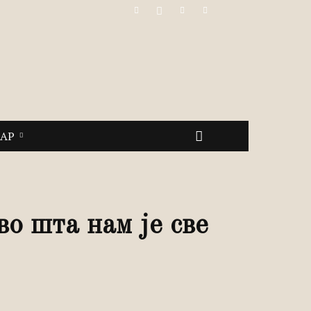
САР
во шта нам је све