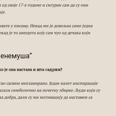
од своје 17-е године и сигуран сам да су они
је.
вате у писању. Некад ми је довољна само једна
ад је то анегдота коју сам чуо од дечака који
Ненемуша“
о је она настала и шта садржи?
исао сасвим непланирано
.
Један налет инспирације
налази симболично на почетку збирке. Људи који су
ма добра, дали су ми мотивацију да наставим са