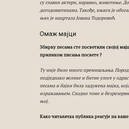
су главни актери, наравно, животиње. Д
догодовштинама. Такође, књига је обогаћ
њих је нацртала Јована Тодоровић
.
Омаж мајци
Збирку песама сте посветили својој мајц
приликом писања посвете ?
Ту није било много премишљања. Породиц
подједнако велике и битне улоге у одрас
песама и бајки била задужена мајка, кој
изражавањем. Сходно томе и безрезервно
њој.
Како читалачка публика реагује на ваше