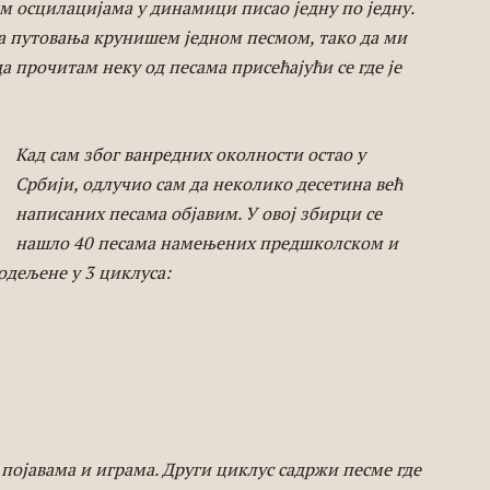
им осцилацијама у динамици писао једну по једну.
ја путовања крунишем једном песмом, тако да ми
да прочитам неку од песама присећајући се где је
Кад сам због ванредних околности остао у
Србији, одлучио сам да неколико десетина већ
написаних песама објавим. У овој збирци се
нашло 40 песама намењених предшколском и
одељене у 3 циклуса:
 појавама и играма. Други циклус садржи песме где