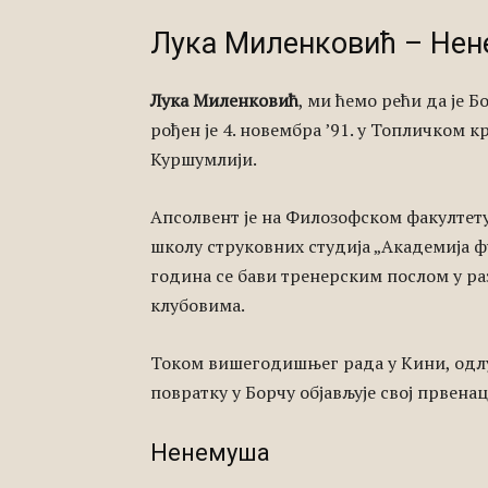
Лука Миленковић – Не
Лука Миленковић
, ми ћемо рећи да је 
рођен је 4. новембра ’91. у Топличком к
Куршумлији.
Апсолвент је на Филозофском факултету
школу струковних студија „Академија ф
година се бави тренерским послом у 
клубовима.
Током вишегодишњег рада у Кини, одлуч
повратку у Борчу објављује свој првена
Ненемуша