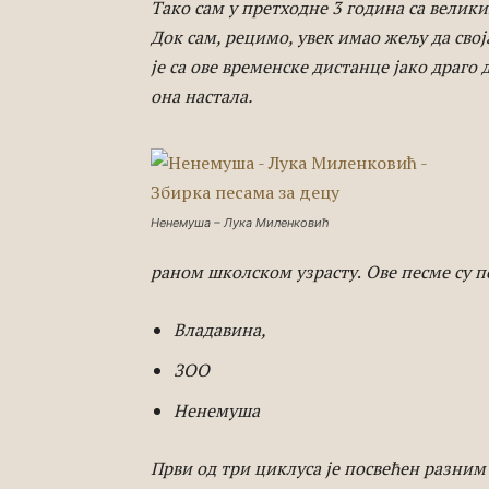
Тако сам у претходне 3 година са велик
Док сам, рецимо, увек имао жељу да сво
је са ове временске дистанце јако драго 
она настала.
Ненемуша – Лука Миленковић
раном школском узрасту
.
Ове песме су п
Владавина,
ЗОО
Ненемуша
Први од три циклуса је посвећен разним