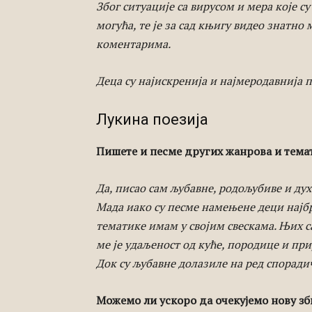
Због ситуације са вирусом и мера које с
могућа, те је за сад књигу видео знатно
коментарима.
Деца су најискренија и најмеродавнија п
Лукина поезија
Пишете и песме других жанрова и темат
Да, писао сам љубавне, родољубиве и ду
Мада иако су песме намењене деци најб
тематике имам у својим свескама. Њих с
ме је удаљеност од куће, породице и пр
Док су љубавне долазиле на ред споради
Можемо ли ускоро да очекујемо нову зби