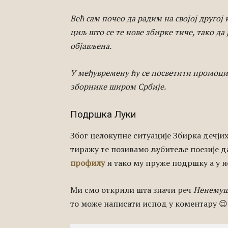
Већ сам почео да радим на својој другој
циљ што се те нове збирке тиче, тако да
објављена.
У међувремену ћу се посветити промоц
зборнике широм Србије.
Подршка Луки
Због целокупне ситуације Збирка дечји
тиражу те позивамо љубитеље поезије 
профилу
и тако му пруже подршку а у и
Ми смо открили шта значи реч
Ненему
то може написати испод у коментару 😉