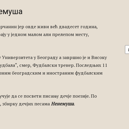
немуша
Борчанин јер овде живи већ двадесет година,
рају у једном малом али прелепом месту,
А
 Универзитета у Београду а завршио је и Високу
удбала“, смер, Фудбалски тренер. Последњих 11
разним београдским и иностраним фудбалским
ује да се посвети писању дечје поезије. По
ц, збирку дечјих песама
Ненемуша
.