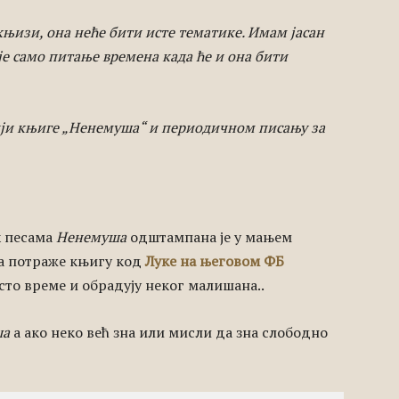
 књизи, она неће бити исте тематике. Имам јасан
 је само питање времена када ће и она бити
ији књиге „Ненемуша“ и периодичном писању за
х песама
Ненемуша
одштампана је у мањем
да потраже књигу код
Луке на његовом ФБ
сто време и обрадују неког малишана..
ша
а ако неко већ зна или мисли да зна слободно