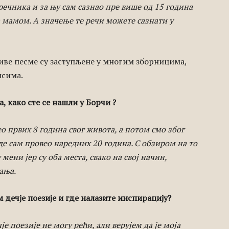
ечника и за њу сам сазнао пре више од 15 година
а мамом. А значење те речи можете сазнати у
иве песме су заступљене у многим зборницима,
исима.
, како сте се нашли у Борчи ?
о првих 8 година свог живота, а потом смо због
де сам провео наредних 20 година. С обзиром на то
мени јер су оба места, свако на свој начин,
ања.
 дечје поезије и где налазите инспирацију?
е поезије не могу рећи, али верујем да је моја