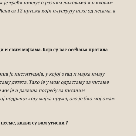
ок је трећи циклус о разним ликовима и њиховим
ена са 12 цртежа који илуструју неке од песама, а
и и свим мајкама. Која су вас осећања пратила
а је институција, у којој отац и мајка имају
тању детета. Тако је у мом одрастању за читање
а ми је и развила потребу за писаним
ј подршци коју мајка пружа, ово је био мој омаж
 песме, какви су вам утисци ?