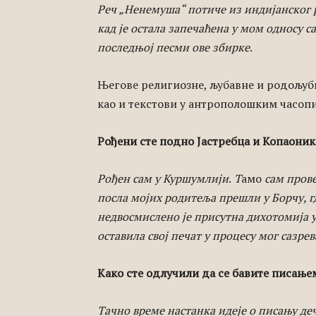
Реч „Ненемуша“ потиче из индијанског р
кад је остала запечаћена у мом односу с
последњој песми ове збирке
.
Његове религиозне, љубавне и родољуб
као и текстови у антрополошким часоп
Рођени сте подно Јастребца и Копаоника
Рођен сам у Куршумлији
.
Т
амо
сам прове
посла мојих родитеља прешли у Борчу, г
недвосмислено је присутна дихотомија у 
оставила свој печат у процесу мог сазрев
Како сте одлучили да се бавите писањем
Тачно време настанка идеје о писању дечј