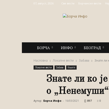
07, август, 2026
Све вести
Борчанске вести
На
Борча
Инфо
БОРЧА
ИНФО
БЕОГРАД
Насловна
Локалне вести
Забава
Знате ли к
Локалне вести
Забава
Књиге
Знате ли ко ј
о „Ненемуши“ 
Аутор:
Борча Инфо
-
16/03/2021
897
0