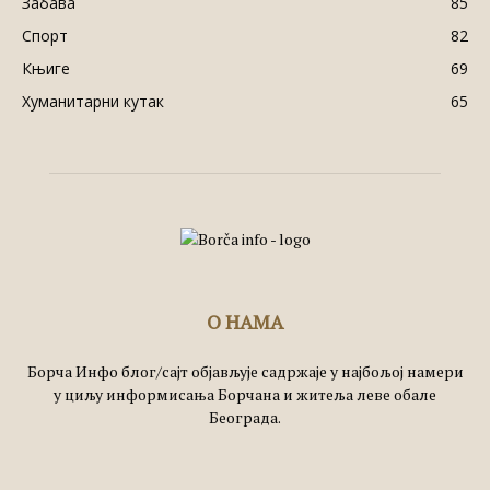
Забава
85
Спорт
82
Књиге
69
Хуманитарни кутак
65
О НАМА
Борча Инфо блог/сајт објављује садржаје у најбољој намери
у циљу информисања Борчана и житеља леве обале
Београда.