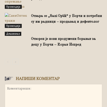
Промоција
Отвара се „Sani Optik“ у Борчи и потребни
су им радници – продавац и дефектолог
Промоција
Дешавања
Отворен је нови продужени боравак за
децу у Борчи – Корак Испред
НАПИШИ КОМЕНТАР