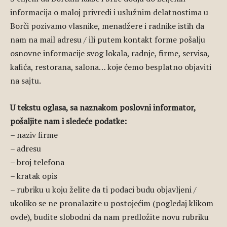
informacija o maloj privredi i uslužnim delatnostima u
Borči pozivamo vlasnike, menadžere i radnike istih da
nam na mail adresu / ili putem kontakt forme pošalju
osnovne informacije svog lokala, radnje, firme, servisa,
kafića, restorana, salona… koje ćemo besplatno objaviti
na sajtu.
U tekstu oglasa, sa naznakom poslovni informator,
pošaljite nam i sledeće podatke:
– naziv firme
– adresu
– broj telefona
– kratak opis
– rubriku u koju želite da ti podaci budu objavljeni /
ukoliko se ne pronalazite u postojećim (pogledaj klikom
ovde), budite slobodni da nam predložite novu rubriku