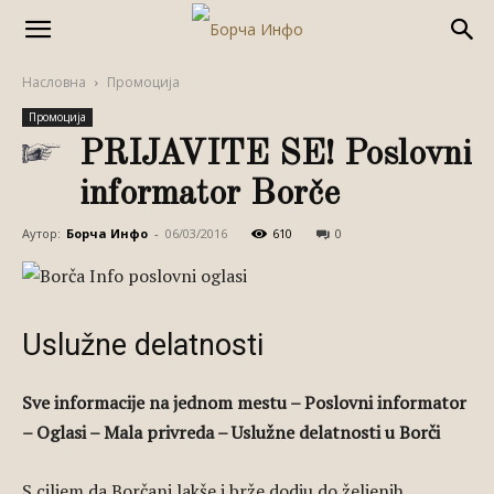
Насловна
Промоција
Промоција
PRIJAVITE SE! Poslovni
informator Borče
Аутор:
Борча Инфо
-
06/03/2016
610
0
Uslužne delatnosti
Sve informacije na jednom mestu – Poslovni informator
– Oglasi – Mala privreda – Uslužne delatnosti u Borči
S ciljem da Borčani lakše i brže dodju do željenih