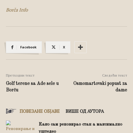
Borča Info
Facebook
X
Претходни текст
Следећи текст
Golf terene sa Ade sele u
Osmomartovski popust za
Borču
dame
ПОВЕЗАНЕ ОБЈАВЕ
ВИШЕ ОД АУТОРА
Како сам реновирао стан а максимално
уштедео