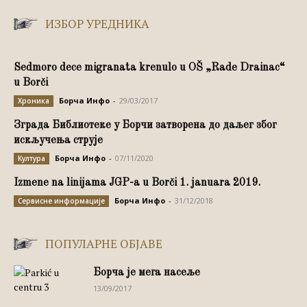
ИЗБОР УРЕДНИКА
Sedmoro dece migranata krenulo u OŠ „Rade Drainac“
u Borči
Борча Инфо
-
29/03/2017
Хроника
Зграда Библиотеке у Борчи затворена до даљег због
искључења струје
Борча Инфо
-
07/11/2020
Култура
Izmene na linijama JGP-a u Borči 1. januara 2019.
Борча Инфо
-
31/12/2018
Сервисне информације
ПОПУЛАРНЕ ОБЈАВЕ
Борча је мега насеље
13/09/2017