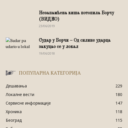
Незапамћена киша потопила Борчу
(ВИДЕО)
23/06/2019
Судар у Борчи – Од силине ударца
закуцао се у локал
19/06/2018
ПОПУЛАРНА КАТЕГОРИЈА
Дешавања
229
Локалне вести
180
Сервисне информације
147
Хроника
118
Београд
115