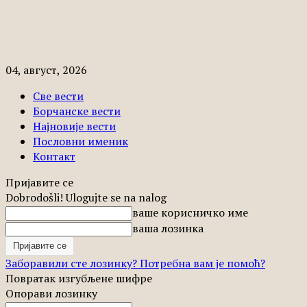
04, август, 2026
Све вести
Борчанске вести
Најновије вести
Пословни именик
Контакт
Пријавите се
Dobrodošli! Ulogujte se na nalog
ваше корисничко име
ваша лозинка
Заборавили сте лозинку? Потребна вам је помоћ?
Повратак изгубљене шифре
Опорави лозинку