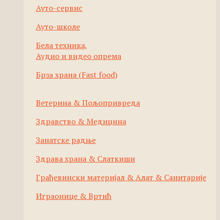
Ауто-сервис
Ауто-школе
Бела техника,
Аудио и видео опрема
Брза храна (Fast food)
Ветерина & Пољопривреда
Здравство & Медицина
Занатске радње
Здрава храна & Слаткиши
Грађевински материјал & Алат & Санитарије
Играонице & Вртић