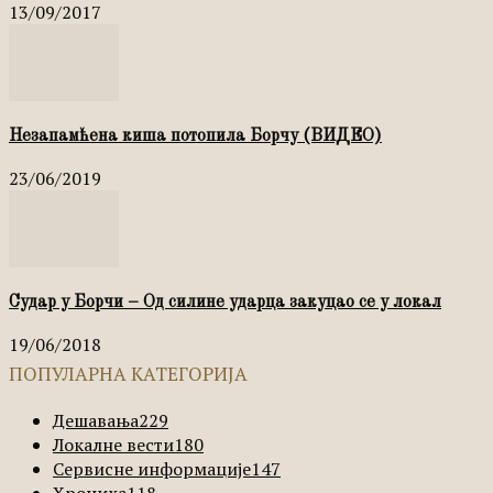
13/09/2017
Незапамћена киша потопила Борчу (ВИДЕО)
23/06/2019
Судар у Борчи – Од силине ударца закуцао се у локал
19/06/2018
ПОПУЛАРНА КАТЕГОРИЈА
Дешавања
229
Локалне вести
180
Сервисне информације
147
Хроника
118