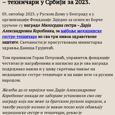
– техничари у Србији за 2023.
03. октобар 2023. у Руском Дому у Београду а у
организацији Фондације
Заједно за осмех
из Борче
уручене су
награде
Милосрдна сестра – Дарја
Александровна Коробника
, за
најбоље медицинске
сестре-техничаре
из сва три нивоа здравствене
заштите
. Свечаности је присуствовала министарка
здравља Даница Грујичић.
Том приликом Горан Петровић, управитељ фондације
честитао је награђенима и нагласио да је ова награда
подједнако важна и у циљу скретања пажње на
медицинске сестре-техничаре и на наше везе са руским
народом.
Желећи да се херојски чин Дарје Александровне
Коробнике никада не заборави установили смо ову
награду која нас веже за братским руским народом, а
такође указује колико је важан посао који обављају
медицинске сестре и техничари
, рекао је