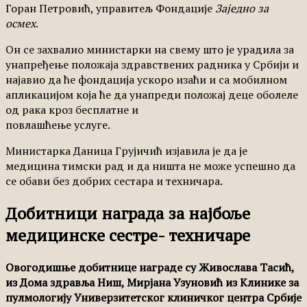
Горан Петровић, управитељ Фондације
Заједно за
осмех
.
Он се захвалио министарки на свему што је урадила за
унапређење положаја здравствених радника у Србији и
најавио да ће фондација ускоро изаћи и са мобилном
апликацијом која ће да унапреди положај деце оболеле
од рака кроз бесплатне и
повлашћење услуге.
Министарка Даница Грујичић изјавила је да је
медицина тимски рад и да ништа не може успешно да
се обави без добрих сестара и техничара.
Добитници награда за најбоље
медицинске сестре- техничаре
Овогодишње добитнице награде су Живослава Тасић,
из Дома здравља Ниш, Мирјана Узуновић из Клинике за
пулмологију Универзитетског клиничког центра Србије