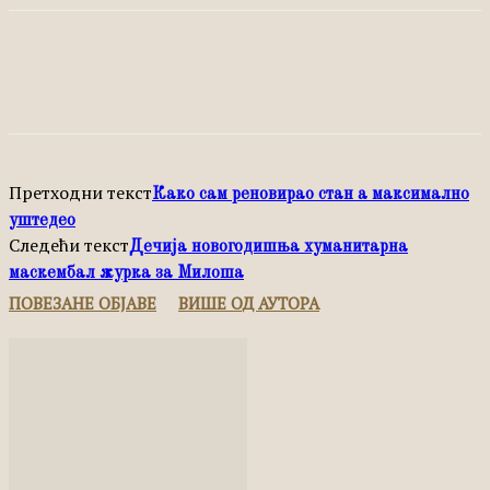
Facebook
X
Pinterest
WhatsApp
Претходни текст
Како сам реновирао стан а максимално
уштедео
Следећи текст
Дечија новогодишња хуманитарна
маскембал журка за Милоша
ПОВЕЗАНЕ ОБЈАВЕ
ВИШЕ ОД АУТОРА