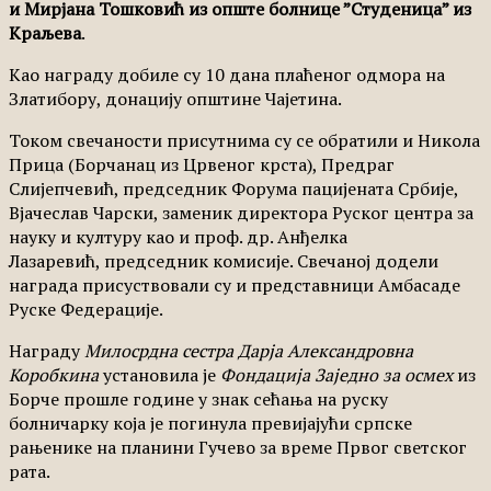
и Мирјана Тошковић из опште болнице ”Студеница” из
Краљева
.
Као награду добиле су 10 дана плаћеног одмора на
Златибору, донацију општине Чајетина.
Током свечаности присутнима су се обратили и Никола
Прица (Борчанац из Црвеног крста), Предраг
Слијепчевић, председник Форума пацијената Србије,
Вјачеслав Чарски, заменик директора Руског центра за
науку и културу као и проф. др. Анђелка
Лазаревић, председник комисије. Свечаној додели
награда присуствовали су и представници Амбасаде
Руске Федерације.
Награду
Милосрдна сестра Дарја Александровна
Коробкина
установила је
Фондација Заједно за осмех
из
Борче прошле године у знак сећања на руску
болничарку која је погинула превијајући српске
рањенике на планини Гучево за време Првог светског
рата.