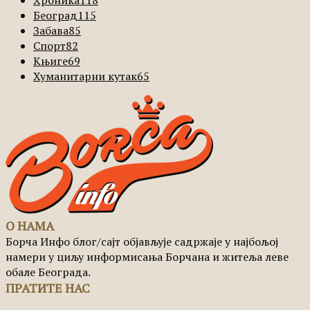
Београд
115
Забава
85
Спорт
82
Књиге
69
Хуманитарни кутак
65
О НАМА
Борча Инфо блог/сајт објављује садржаје у најбољој
намери у циљу информисања Борчана и житеља леве
обале Београда.
ПРАТИТЕ НАС