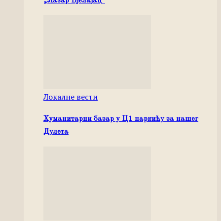
„Лазар Бјелајац“
Локалне вести
Хуманитарни базар у Ц1 паркићу за нашег
Дулета