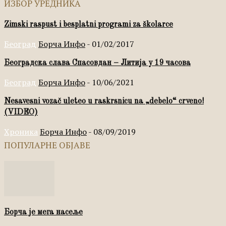
ИЗБОР УРЕДНИКА
Zimski raspust i besplatni programi za školarce
Београд
Борча Инфо
-
01/02/2017
Београдска слава Спасовдан – Литија у 19 часова
Београд
Борча Инфо
-
10/06/2021
Nesavesni vozač uleteo u raskrsnicu na „debelo“ crveno!
(VIDEO)
Хроника
Борча Инфо
-
08/09/2019
ПОПУЛАРНЕ ОБЈАВЕ
Борча је мега насеље