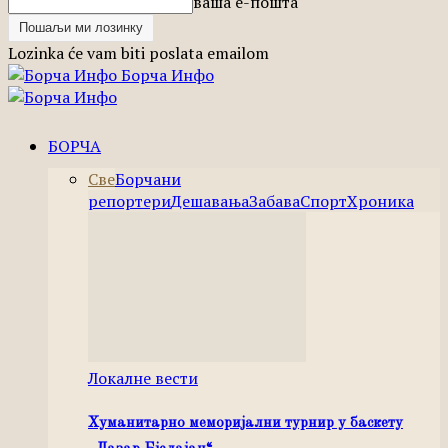
ваша е-пошта
Lozinka će vam biti poslata emailom
Борча Инфо
БОРЧА
Све
Борчани
репортери
Дешавања
Забава
Спорт
Хроника
Локалне вести
Хуманитарно меморијални турнир у баскету