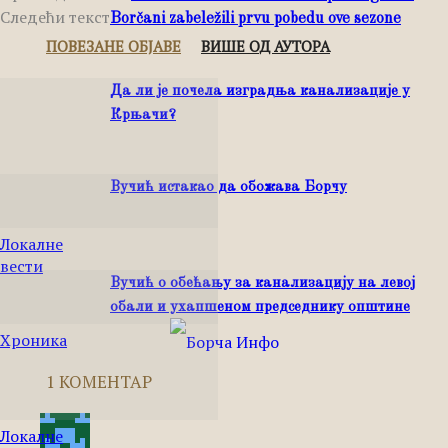
Следећи текст
Borčani zabeležili prvu pobedu ove sezone
ПОВЕЗАНЕ ОБЈАВЕ
ВИШЕ ОД АУТОРА
Да ли је почела изградња канализације у
Крњачи?
Вучић истакао да обожава Борчу
Локалне
вести
Вучић о обећању за канализацију на левој
обали и ухапшеном председнику општине
Хроника
1 КОМЕНТАР
Локалне