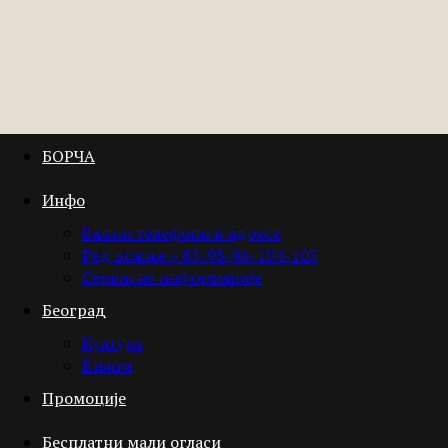
БОРЧА
Инфо
Важни телефони и адресе
Ред вожње – 85-95-96-104-105
Сервисне информације
Београд
Култура
Књига
Промоције
Бесплатни мали огласи