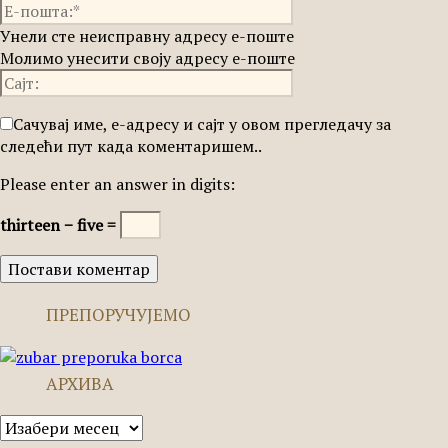
Унели сте неисправну адресу е-поште
Молимо унесити своју адресу е-поште
Сачувај име, е-адресу и сајт у овом прегледачу за
следећи пут када коментаришем..
Please enter an answer in digits:
thirteen − five =
ПРЕПОРУЧУЈЕМО
АРХИВА
Архива