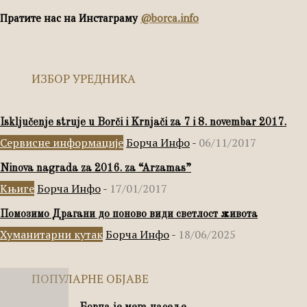
Пратите нас на Инстаграму
@borca.info
ИЗБОР УРЕДНИКА
Isključenje struje u Borči i Krnjači za 7 i 8. novembar 2017.
Сервисне информације
Борча Инфо
-
06/11/2017
Ninova nagrada za 2016. za “Arzamas”
Књиге
Борча Инфо
-
17/01/2017
Помозимо Драгани до поново види светлост живота
Хуманитарни кутак
Борча Инфо
-
18/06/2025
ПОПУЛАРНЕ ОБЈАВЕ