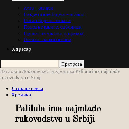
Ауто – огласи
Некретнине Борча – огласи
Посао Борча – огласи
Половне књиге, уџбеници
Приватни часови и превод
Остало – мали огласи
Адресар
Насловна
Локалне вести
Хроника
Palilula ima najmlаđe
rukovodstvo u Srbiji
Локалне вести
Хроника
Palilula ima najmlаđe
rukovodstvo u Srbiji