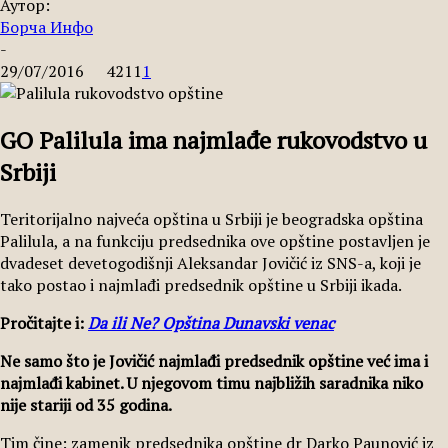
Аутор:
Борча Инфо
-
29/07/2016
4211
1
GO Palilula ima najmlađe rukovodstvo u
Srbiji
Teritorijalno najveća opština u Srbiji je beogradska opština
Palilula, a na funkciju predsednika ove opštine postavljen je
dvadeset devetogodišnji Aleksandar Jovičić iz SNS-a, koji je
tako postao i najmlađi predsednik opštine u Srbiji ikada.
Pročitajte i:
Da ili Ne? Opština Dunavski venac
Ne samo što je Jovičić najmlađi predsednik opštine već ima i
najmlađi kabinet. U njegovom timu najbližih saradnika niko
nije stariji od 35 godina.
Tim čine: zamenik predsednika opštine dr Darko Paunović iz