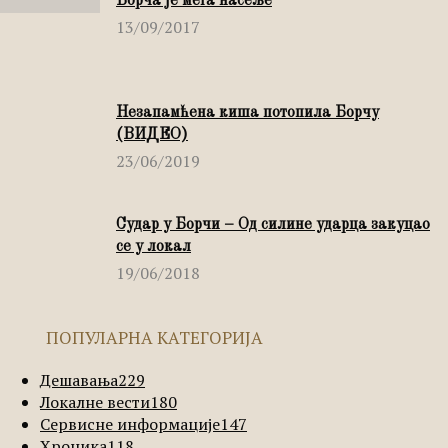
Борча је мега насеље
13/09/2017
Незапамћена киша потопила Борчу
(ВИДЕО)
23/06/2019
Судар у Борчи – Од силине ударца закуцао
се у локал
19/06/2018
ПОПУЛАРНА КАТЕГОРИЈА
Дешавања
229
Локалне вести
180
Сервисне информације
147
Хроника
118