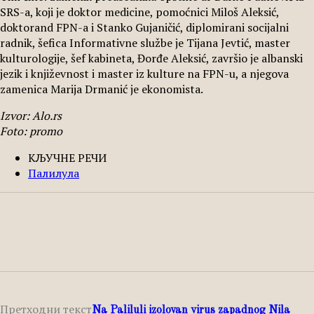
SRS-a, koji je doktor medicine, pomoćnici Miloš Aleksić,
doktorand FPN-a i Stanko Gujaničić, diplomirani socijalni
radnik, šefica Informativne službe je Tijana Jevtić, master
kulturologije, šef kabineta, Đorđe Aleksić, završio je albanski
jezik i književnost i master iz kulture na FPN-u, a njegova
zamenica Marija Drmanić je ekonomista.
Izvor: Alo.rs
Foto: promo
КЉУЧНЕ РЕЧИ
Палилула
Facebook
X
Pinterest
WhatsApp
Претходни текст
Na Paliluli izolovan virus zapadnog Nila