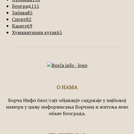
Београд
115
Забава
85
Спорт
82
Књиге
69
Хуманитарни кутак
65
О НАМА
Борча Инфо блог/сајт објављује садржаје у најбољој
намери у циљу информисања Борчана и житеља леве
обале Београда.