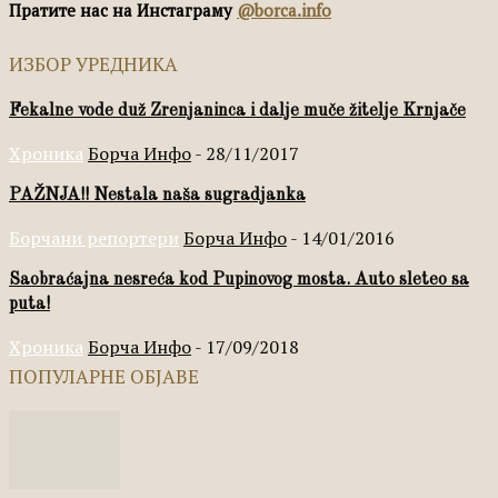
Пратите нас на Инстаграму
@borca.info
ИЗБОР УРЕДНИКА
Fekalne vode duž Zrenjaninca i dalje muče žitelje Krnjače
Хроника
Борча Инфо
-
28/11/2017
PAŽNJA!! Nestala naša sugradjanka
Борчани репортери
Борча Инфо
-
14/01/2016
Saobraćajna nesreća kod Pupinovog mosta. Auto sleteo sa
puta!
Хроника
Борча Инфо
-
17/09/2018
ПОПУЛАРНЕ ОБЈАВЕ