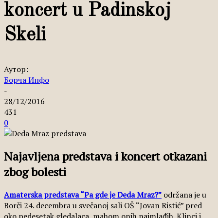
koncert u Padinskoj
Skeli
Аутор:
Борча Инфо
-
28/12/2016
431
0
Najavljena predstava i koncert otkazani
zbog bolesti
Amaterska predstava “Pa gde je Deda Mraz?”
održana je u
Borči 24. decembra u svečanoj sali OŠ “Jovan Ristić” pred
oko pedesetak gledalaca, mahom onih najmlađih. Klinci i