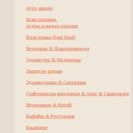
Ауто-школе
Бела техника,
Аудио и видео опрема
Брза храна (Fast food)
Ветерина & Пољопривреда
Здравство & Медицина
Занатске радње
Здрава храна & Слаткиши
Грађевински материјал & Алат & Санитарије
Играонице & Вртић
Кафићи & Ресторани
Књижаре