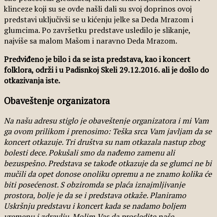
klinceze koji su se ovde našli dali su svoj doprinos ovoj
predstavi uključivši se u kićenju jelke sa Deda Mrazom i
glumcima. Po završetku predstave usledilo je slikanje,
najviše sa malom Mašom i naravno Deda Mrazom.
Predviđeno je bilo i da se ista predstava, kao i koncert
folklora, održi i u Padisnkoj Skeli 29.12.2016. ali je došlo do
otkazivanja iste.
Obaveštenje organizatora
Na našu adresu stiglo je obaveštenje organizatora i mi Vam
ga ovom prilikom i prenosimo: Teška srca Vam javljam da se
koncert otkazuje. Tri društva su nam otkazala nastup zbog
bolesti dece. Pokušali smo da nađemo zamenu ali
bezuspešno. Predstava se takođe otkazuje da se glumci ne bi
mučili da opet donose onoliku opremu a ne znamo kolika će
biti posećenost. S obziromda se plaća iznajmljivanje
prostora, bolje je da se i predstava otkaže. Planiramo
Uskršnju predstavu i koncert kada se nadamo boljem
vremenu i zdravlju. Molim Vas da prosledite naše