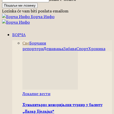
Lozinka će vam biti poslata emailom
Борча Инфо
БОРЧА
Све
Борчани
репортери
Дешавања
Забава
Спорт
Хроника
Локалне вести
Хуманитарно меморијални турнир у баскету
„Лазар Бјелајац“