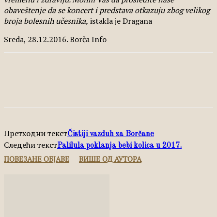
obaveštenje da se koncert i predstava otkazuju zbog velikog
broja bolesnih učesnika,
istakla je Dragana
Sreda, 28.12.2016. Borča Info
Facebook
X
Pinterest
WhatsApp
Претходни текст
Čistiji vazduh za Borčane
Следећи текст
Palilula poklanja bebi kolica u 2017.
ПОВЕЗАНЕ ОБЈАВЕ
ВИШЕ ОД АУТОРА