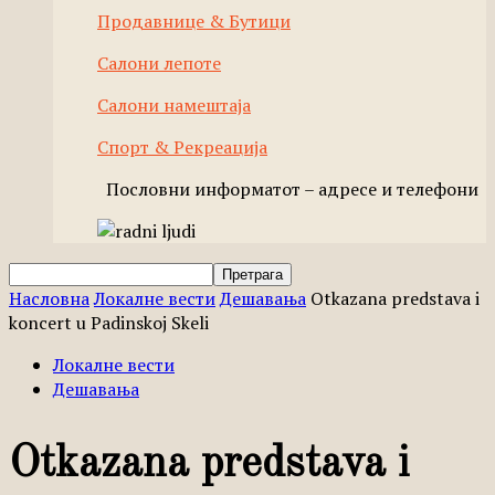
Продавнице & Бутици
Салони лепоте
Салони намештаја
Спорт & Рекреација
Пословни информатот – адресе и телефони
Насловна
Локалне вести
Дешавања
Otkazana predstava i
koncert u Padinskoj Skeli
Локалне вести
Дешавања
Otkazana predstava i