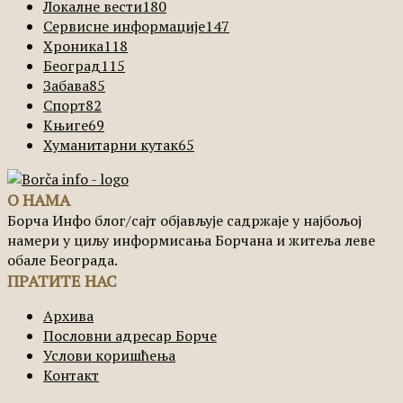
Локалне вести
180
Сервисне информације
147
Хроника
118
Београд
115
Забава
85
Спорт
82
Књиге
69
Хуманитарни кутак
65
О НАМА
Борча Инфо блог/сајт објављује садржаје у најбољој
намери у циљу информисања Борчана и житеља леве
обале Београда.
ПРАТИТЕ НАС
Архива
Пословни адресар Борче
Услови коришћења
Контакт