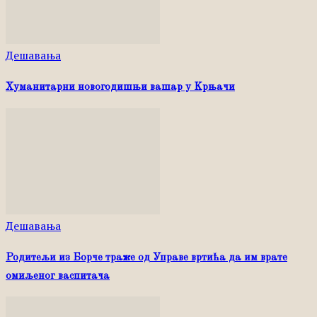
Дешавања
Хуманитарни новогодишњи вашар у Kрњачи
Дешавања
Родитељи из Борче траже од Управе вртића да им врате
омиљеног васпитача