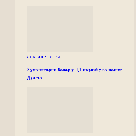
Локалне вести
Хуманитарни базар у Ц1 паркићу за нашег
Дулета