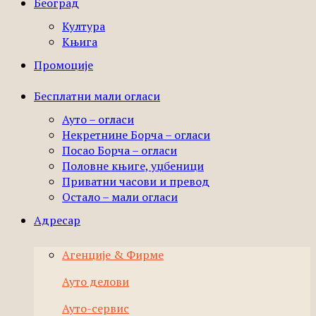
Београд
Култура
Књига
Промоције
Бесплатни мали огласи
Ауто – огласи
Некретнине Борча – огласи
Посао Борча – огласи
Половне књиге, уџбеници
Приватни часови и превод
Остало – мали огласи
Адресар
Агенције & Фирме
Ауто делови
Ауто-сервис