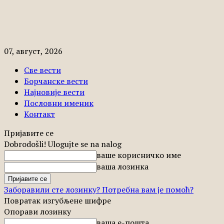
07, август, 2026
Све вести
Борчанске вести
Најновије вести
Пословни именик
Контакт
Пријавите се
Dobrodošli! Ulogujte se na nalog
ваше корисничко име
ваша лозинка
Заборавили сте лозинку? Потребна вам је помоћ?
Повратак изгубљене шифре
Опорави лозинку
ваша е-пошта