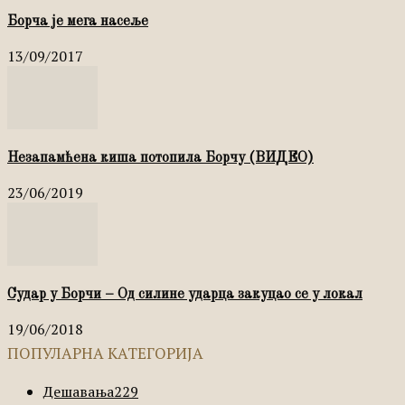
Борча је мега насеље
13/09/2017
Незапамћена киша потопила Борчу (ВИДЕО)
23/06/2019
Судар у Борчи – Од силине ударца закуцао се у локал
19/06/2018
ПОПУЛАРНА КАТЕГОРИЈА
Дешавања
229