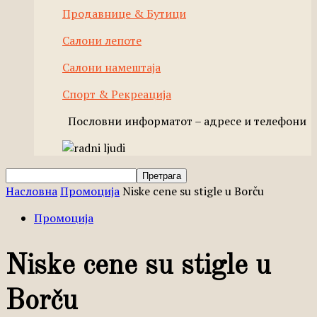
Продавнице & Бутици
Салони лепоте
Салони намештаја
Спорт & Рекреација
Пословни информатот – адресе и телефони
Насловна
Промоција
Niske cene su stigle u Borču
Промоција
Niske cene su stigle u
Borču