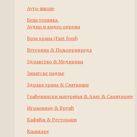
Ауто-школе
Бела техника,
Аудио и видео опрема
Брза храна (Fast food)
Ветерина & Пољопривреда
Здравство & Медицина
Занатске радње
Здрава храна & Слаткиши
Грађевински материјал & Алат & Санитарије
Играонице & Вртић
Кафићи & Ресторани
Књижаре