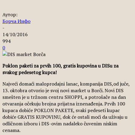
Аутор:
Борча Инфо
-
14/10/2016
994
0
Poklon paketi za prvih 100, gratis kupovina u DISu za
svakog pedesetog kupca!
Najveći domaći maloprodajni lanac, kompanija DIS,od juče,
13. oktobra otvorio je svoj novi market u Borči. Novi DIS
smešten je u tržnom centru SHOPPI, a potrošače na dan
otvaranja očekuju brojna prijatna iznenađenja. Prvih 100
kupaca dobiće POKLON PAKETE, svaki pedeseti kupac
dobiće GRATIS KUPOVINU, dok će ostali moći da uživaju u
odličnom izboru i DIS-ovim nadaleko čuvenim niskim
cenama.