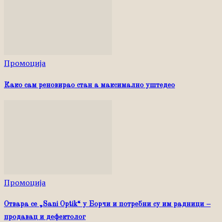
Промоција
Како сам реновирао стан а максимално уштедео
Промоција
Отвара се „Sani Optik“ у Борчи и потребни су им радници –
продавац и дефектолог