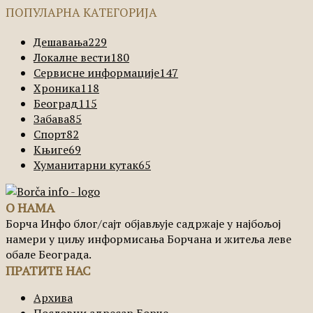
ПОПУЛАРНА КАТЕГОРИЈА
Дешавања
229
Локалне вести
180
Сервисне информације
147
Хроника
118
Београд
115
Забава
85
Спорт
82
Књиге
69
Хуманитарни кутак
65
О НАМА
Борча Инфо блог/сајт објављује садржаје у најбољој
намери у циљу информисања Борчана и житеља леве
обале Београда.
ПРАТИТЕ НАС
Архива