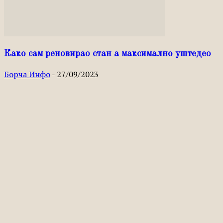
Како сам реновирао стан а максимално уштедео
Борча Инфо
-
27/09/2023