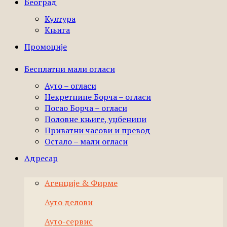
Београд
Култура
Књига
Промоције
Бесплатни мали огласи
Ауто – огласи
Некретнине Борча – огласи
Посао Борча – огласи
Половне књиге, уџбеници
Приватни часови и превод
Остало – мали огласи
Адресар
Агенције & Фирме
Ауто делови
Ауто-сервис