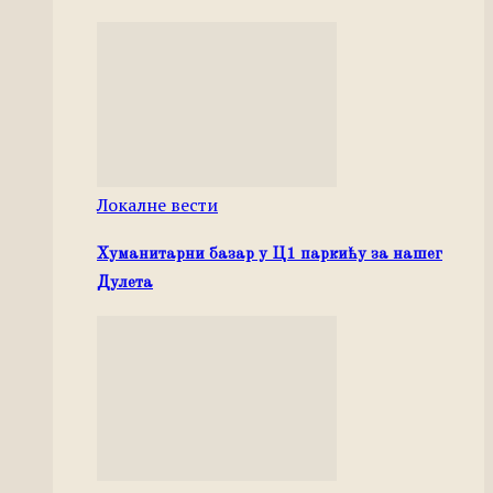
Локалне вести
Хуманитарни базар у Ц1 паркићу за нашег
Дулета