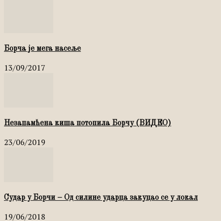
Борча је мега насеље
13/09/2017
Незапамћена киша потопила Борчу (ВИДЕО)
23/06/2019
Судар у Борчи – Од силине ударца закуцао се у локал
19/06/2018