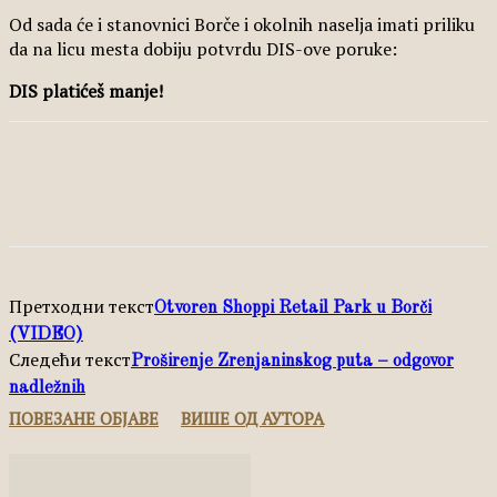
Od sada će i stanovnici Borče i okolnih naselja imati priliku
da na licu mesta dobiju potvrdu DIS-ove poruke:
DIS platićeš manje!
Facebook
X
Pinterest
WhatsApp
Претходни текст
Otvoren Shoppi Retail Park u Borči
(VIDEO)
Следећи текст
Proširenje Zrenjaninskog puta – odgovor
nadležnih
ПОВЕЗАНЕ ОБЈАВЕ
ВИШЕ ОД АУТОРА