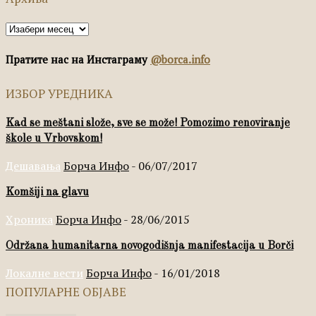
Архива
Пратите нас на Инстаграму
@borca.info
ИЗБОР УРЕДНИКА
Kad se meštani slože, sve se može! Pomozimo renoviranje
škole u Vrbovskom!
Дешавања
Борча Инфо
-
06/07/2017
Komšiji na glavu
Хроника
Борча Инфо
-
28/06/2015
Održana humanitarna novogodišnja manifestacija u Borči
Локалне вести
Борча Инфо
-
16/01/2018
ПОПУЛАРНЕ ОБЈАВЕ