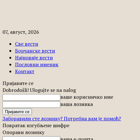
07, август, 2026
Све вести
Борчанске вести
Најновије вести
Пословни именик
Контакт
Пријавите се
Dobrodošli! Ulogujte se na nalog
ваше корисничко име
ваша лозинка
Заборавили сте лозинку? Потребна вам је помоћ?
Повратак изгубљене шифре
Опорави лозинку
ваша е-пошта