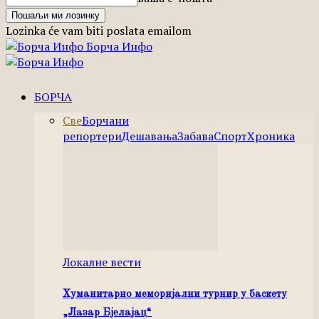
Lozinka će vam biti poslata emailom
Борча Инфо
БОРЧА
Све
Борчани
репортери
Дешавања
Забава
Спорт
Хроника
Локалне вести
Хуманитарно меморијални турнир у баскету
„Лазар Бјелајац“