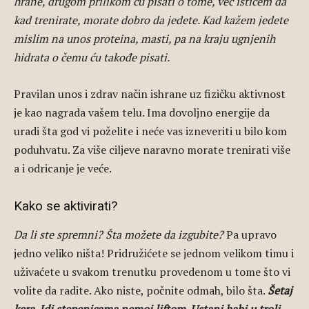
hrane, drugom prilikom ću pisati o tome, već ističem da
kad trenirate, morate dobro da jedete. Kad kažem jedete
mislim na unos proteina, masti, pa na kraju ugnjenih
hidrata o čemu ću takođe pisati.
Pravilan unos i zdrav način ishrane uz fizičku aktivnost
je kao nagrada vašem telu. Ima dovoljno energije da
uradi šta god vi poželite i neće vas izneveriti u bilo kom
poduhvatu. Za više ciljeve naravno morate trenirati više
a i odricanje je veće.
Kako se aktivirati?
Da li ste spremni? Šta možete da izgubite?
Pa upravo
jedno veliko ništa! Pridružićete se jednom velikom timu i
uživaćete u svakom trenutku provedenom u tome što vi
volite da radite. Ako niste, počnite odmah, bilo šta.
Šetaj