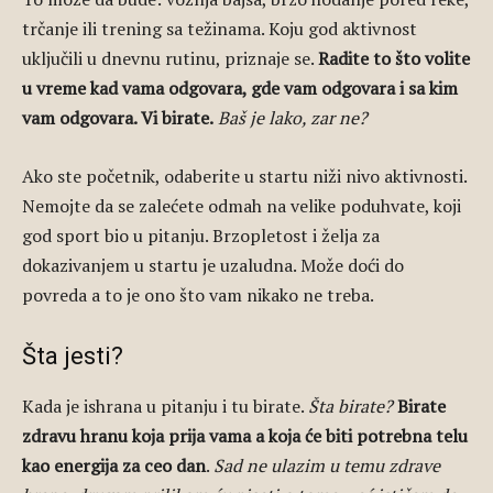
trčanje ili trening sa težinama. Koju god aktivnost
uključili u dnevnu rutinu, priznaje se.
Radite to što volite
u vreme kad vama odgovara, gde vam odgovara i sa kim
vam odgovara. Vi birate.
Baš je lako, zar ne?
Ako ste početnik, odaberite u startu niži nivo aktivnosti.
Nemojte da se zalećete odmah na velike poduhvate, koji
god sport bio u pitanju. Brzopletost i želja za
dokazivanjem u startu je uzaludna. Može doći do
povreda a to je ono što vam nikako ne treba.
Šta jesti?
Kada je ishrana u pitanju i tu birate.
Šta birate?
Birate
zdravu hranu koja prija vama a koja će biti potrebna telu
kao energija za ceo dan
.
Sad ne ulazim u temu zdrave