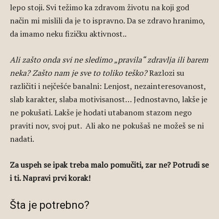
lepo stoji. Svi težimo ka zdravom životu na koji god
način mi mislili da je to ispravno. Da se zdravo hranimo,
da imamo neku fizičku aktivnost..
Ali zašto onda svi ne sledimo „pravila“ zdravlja ili barem
neka? Zašto nam je sve to toliko teško?
Razlozi su
različiti i nejčešće banalni: Lenjost, nezainteresovanost,
slab karakter, slaba motivisanost… Jednostavno, lakše je
ne pokušati. Lakše je hodati utabanom stazom nego
praviti nov, svoj put. Ali ako ne pokušaš ne možeš se ni
nadati.
Za uspeh se ipak treba malo pomučiti, zar ne? Potrudi se
i ti. Napravi prvi korak!
Šta je potrebno?