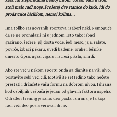
kera. Idi stepenicama nemoj liftom. Ustani babi u troli,
stoji malo radi noge. Prošetaj dve stanice do kuće, idi do
prodavnice biciklom, nemoj kolima…
Ima toliko raznovrsnih sportova, izaberi neki. Nemoguće
da se ne pronalaziš ni u jednom. Isto tako izbaci
gazirano, šećere, pij dosta vode, jedi meso, jaja, salate,
povrće, izbaci pekaru, uvedi bademe, orahe i lešnike
umesto čipsa, ugasi cigaru i istresi pikslu, smrdi.
Ako ste već u nekom sportu onda ga dignite na viši nivo,
postavite sebi veći cilj. Motivišite se! Jedino tako nećete
prestati i držaćete vašu formu na dobrom nivou. Ishrana
kod ozbiljnih vežbača je jedan od glavnih faktora uspeha.
Odrađen trening je samo deo posla. Ishrana je ta koja
radi veći deo posla verovali ili ne.