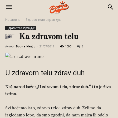
Насловна
Здраво тело здрав дух
Здраво тело здрав дух
Ka zdravom telu
Аутор:
Борча Инфо
-
31/07/2017
1095
3
U zdravom telu zdrav duh
Naš narod kaže: „U zdravom telu, zdrav duh.“ i to je živa
istina.
Svi hoćemo isto, zdravo telo i zdrav duh. Želimo da
izgledamo lepo, da smo zgodni, da nam majca ili odelo