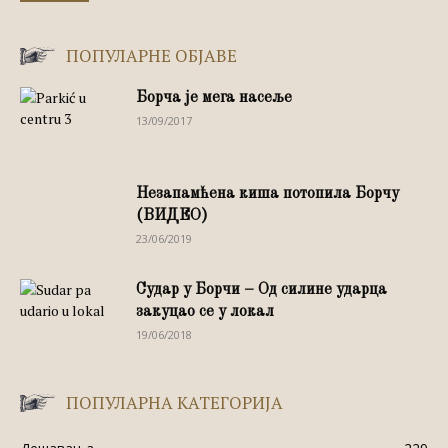
ПОПУЛАРНЕ ОБЈАВЕ
Борча је мега насеље
13/09/2017
Незапамћена киша потопила Борчу
(ВИДЕО)
23/06/2019
Судар у Борчи – Од силине ударца
закуцао се у локал
19/06/2018
ПОПУЛАРНА КАТЕГОРИЈА