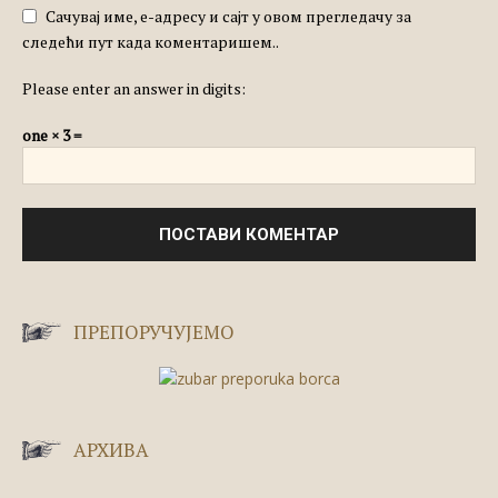
Сачувај име, е-адресу и сајт у овом прегледачу за
следећи пут када коментаришем..
Please enter an answer in digits:
one × 3 =
ПРЕПОРУЧУЈЕМО
АРХИВА
Архива