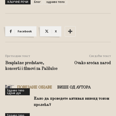
КЉУЧНЕ РЕЧИ
блог
здраво тело
Facebook
X
Претходни текст
Следећи текст
Besplatne predstave,
Ovako srećan narod
koncerti i filmovi za Palilulce
ПОВЕЗАНЕ ОБЈАВЕ
ВИШЕ ОД АУТОРА
Здраво тело
здрав дух
Како да проведете активан викенд током
пролећа?
Здраво тело