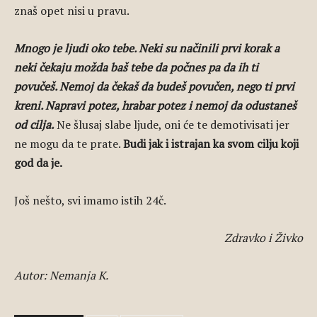
znaš opet nisi u pravu.
Mnogo je ljudi oko tebe. Neki su načinili prvi korak a
neki čekaju možda baš tebe da počnes pa da ih ti
povučeš. Nemoj da čekaš da budeš povučen, nego ti prvi
kreni. Napravi potez, hrabar potez i nemoj da odustaneš
od cilja.
Ne šlusaj slabe ljude, oni će te demotivisati jer
ne mogu da te prate.
Budi jak i istrajan ka svom cilju koji
god da je.
Još nešto, svi imamo istih 24č.
Zdravko i Živko
Autor: Nemanja K.