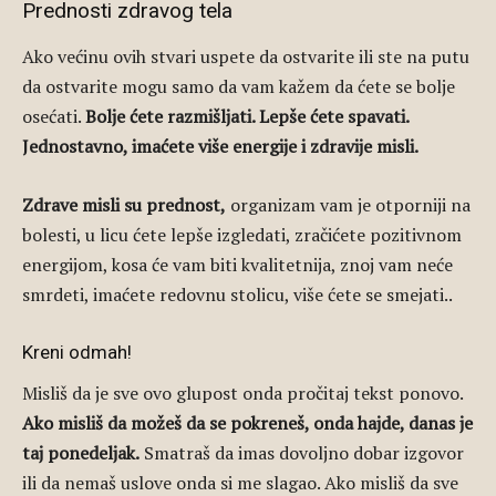
Prednosti zdravog tela
Ako većinu ovih stvari uspete da ostvarite ili ste na putu
da ostvarite mogu samo da vam kažem da ćete se bolje
osećati.
Bolje ćete razmišljati. Lepše ćete spavati.
Jednostavno, imaćete više energije i zdravije misli.
Zdrave misli su prednost,
organizam vam je otporniji na
bolesti, u licu ćete lepše izgledati, zračićete pozitivnom
energijom, kosa će vam biti kvalitetnija, znoj vam neće
smrdeti, imaćete redovnu stolicu, više ćete se smejati..
Kreni odmah!
Misliš da je sve ovo glupost onda pročitaj tekst ponovo.
Ako misliš da možeš da se pokreneš, onda hajde, danas je
taj ponedeljak.
Smatraš da imas dovoljno dobar izgovor
ili da nemaš uslove onda si me slagao. Ako misliš da sve