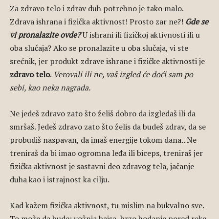
Za zdravo telo i zdrav duh potrebno je tako malo.
Zdrava ishrana i fizička aktivnost! Prosto zar ne?!
Gde se
vi pronalazite ovde?
U ishrani ili fizičkoj aktivnosti ili u
oba slučaja? Ako se pronalazite u oba slučaja, vi ste
srećnik, jer produkt zdrave ishrane i fizičke aktivnosti je
zdravo telo
.
Verovali ili ne, vaš izgled će doći sam po
sebi, kao neka nagrada.
Ne jedeš zdravo zato što želiš dobro da izgledaš ili da
smršaš. Jedeš zdravo zato što želis da budeš zdrav, da se
probudiš naspavan, da imaš energije tokom dana.. Ne
treniraš da bi imao ogromna leđa ili biceps, treniraš jer
fizička aktivnost je sastavni deo zdravog tela, jačanje
duha kao i istrajnost ka cilju.
Kad kažem fizička aktivnost, tu mislim na bukvalno sve.
To može da bude: vožnja bajsa, brzo hodanje pored reke,