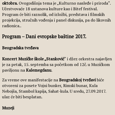
oktobra.
Ovogodišnja tema je „Kulturno nasleđe i priroda“.
Učestvovaće 18 ustanova kulture kao i Bitef festival.
Program će biti raznolik, od izložbi, predstava i filmskih
projekcija, stručnih vođenja i panel diskusija, pa do likovnih
radionica..
Program – Dani evropske baštine 2017.
Beogradska tvrđava
Koncert Muzičke škole „Stanković
“ i džez orkestra najavljen
je za petak, 15. septemba sa početkom od 12č. u Muzičkom
paviljonu na
Kalemegdanu
.
Za vreme ove manifestacije na
Beogradskoj tvrđavi
biće
otvoreni za posete Vojni bunker, Rimski bunar, Kula
Nebojša, Stambol kapija, Sahat-kula. U sredu, 27.09.2017.
ulaz će biti besplatan.
Muzeji