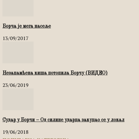
Борча је мега насеље
13/09/2017
Незапамћена киша потопила Борчу (ВИДЕО)
23/06/2019
Судар у Борчи – Од силине ударца закуцао се у локал
19/06/2018