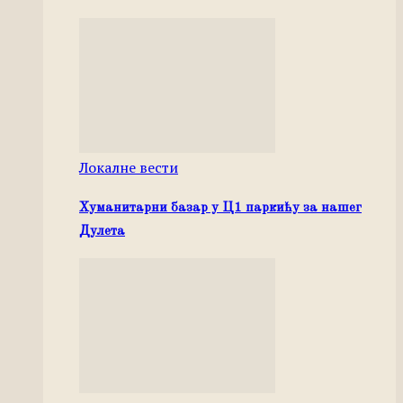
Локалне вести
Хуманитарни базар у Ц1 паркићу за нашег
Дулета