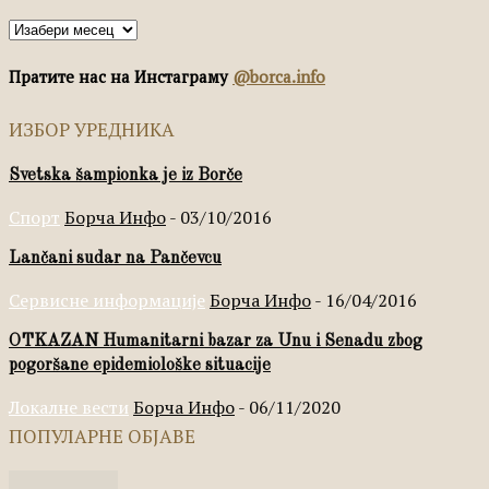
Архива
Пратите нас на Инстаграму
@borca.info
ИЗБОР УРЕДНИКА
Svetska šampionka je iz Borče
Спорт
Борча Инфо
-
03/10/2016
Lančani sudar na Pančevcu
Сервисне информације
Борча Инфо
-
16/04/2016
OTKAZAN Humanitarni bazar za Unu i Senadu zbog
pogoršane epidemiološke situacije
Локалне вести
Борча Инфо
-
06/11/2020
ПОПУЛАРНЕ ОБЈАВЕ