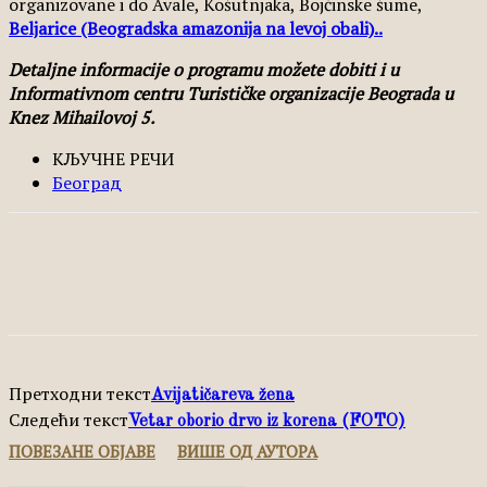
organizovane i do Avale, Košutnjaka, Bojčinske šume,
Beljarice (Beogradska amazonija na levoj obali)..
Detaljne informacije o programu možete dobiti i u
Informativnom centru Turističke organizacije Beograda u
Knez Mihailovoj 5.
КЉУЧНЕ РЕЧИ
Београд
Facebook
X
Pinterest
WhatsApp
Претходни текст
Avijatičareva žena
Следећи текст
Vetar oborio drvo iz korena (FOTO)
ПОВЕЗАНЕ ОБЈАВЕ
ВИШЕ ОД АУТОРА