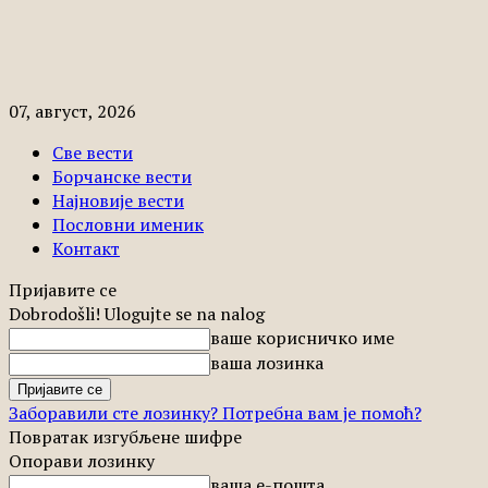
07, август, 2026
Све вести
Борчанске вести
Најновије вести
Пословни именик
Контакт
Пријавите се
Dobrodošli! Ulogujte se na nalog
ваше корисничко име
ваша лозинка
Заборавили сте лозинку? Потребна вам је помоћ?
Повратак изгубљене шифре
Опорави лозинку
ваша е-пошта