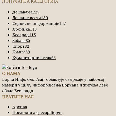
ПОПУЛАРНА КАТЕГОРИЈА
Дешавања
229
Локалне вести
180
Сервисне информације
147
Хроника
118
Београд
115
Забава
85
Спорт
82
Књиге
69
Хуманитарни кутак
65
О НАМА
Борча Инфо блог/сајт објављује садржаје у најбољој
намери у циљу информисања Борчана и житеља леве
обале Београда.
ПРАТИТЕ НАС
Архива
Пословни адресар Борче