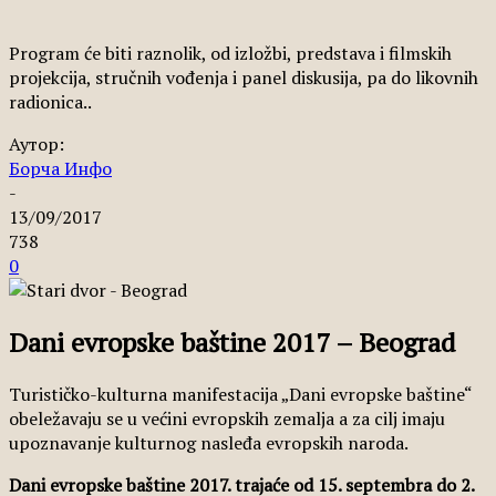
Program će biti raznolik, od izložbi, predstava i filmskih
projekcija, stručnih vođenja i panel diskusija, pa do likovnih
radionica..
Аутор:
Борча Инфо
-
13/09/2017
738
0
Dani evropske baštine 2017 – Beograd
Turističko-kulturna manifestacija „Dani evropske baštine“
obeležavaju se u većini evropskih zemalja a za cilj imaju
upoznavanje kulturnog nasleđa evropskih naroda.
Dani evropske baštine 2017. trajaće od 15. septembra do 2.