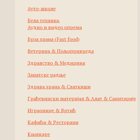
Ауто-школе
Бела техника,
Аудио и видео опрема
Брза храна (Fast food)
Ветерина & Пољопривреда
Здравство & Медицина
Занатске радње
Здрава храна & Слаткиши
Грађевински материјал & Алат & Санитарије
Играонице & Вртић
Кафићи & Ресторани
Књижаре