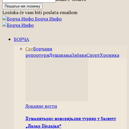
Lozinka će vam biti poslata emailom
Борча Инфо
БОРЧА
Све
Борчани
репортери
Дешавања
Забава
Спорт
Хроника
Локалне вести
Хуманитарно меморијални турнир у баскету
„Лазар Бјелајац“