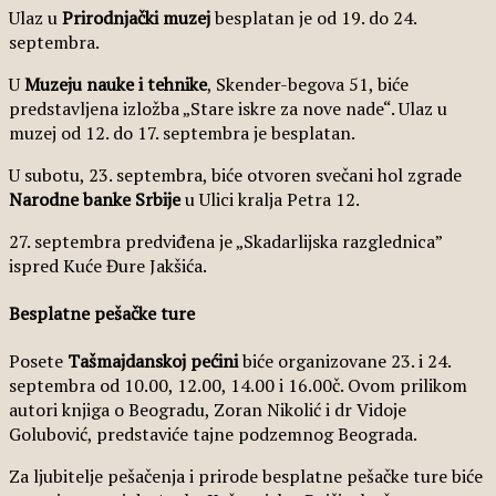
Ulaz u
Prirodnjački muzej
besplatan je od 19. do 24.
septembra.
U
Muzeju nauke i tehnike
, Skender-begova 51, biće
predstavljena izložba „Stare iskre za nove nade“. Ulaz u
muzej od 12. do 17. septembra je besplatan.
U subotu, 23. septembra, biće otvoren svečani hol zgrade
Narodne banke Srbije
u Ulici kralja Petra 12.
27. septembra predviđena je „Skadarlijska razglednica”
ispred Kuće Đure Jakšića.
Besplatne pešačke ture
Posete
Tašmajdanskoj pećini
biće organizovane 23. i 24.
septembra od 10.00, 12.00, 14.00 i 16.00č. Ovom prilikom
autori knjiga o Beogradu, Zoran Nikolić i dr Vidoje
Golubović, predstaviće tajne podzemnog Beograda.
Za ljubitelje pešačenja i prirode besplatne pešačke ture biće