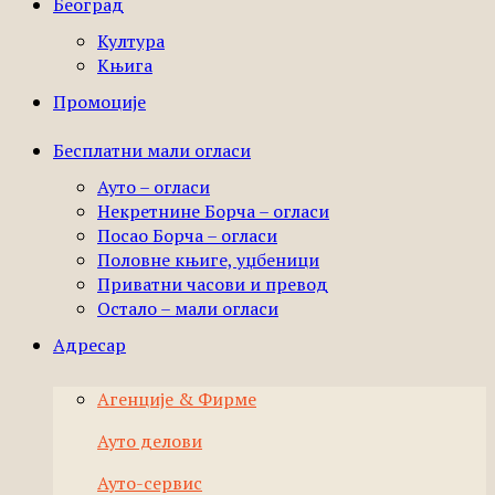
Београд
Култура
Књига
Промоције
Бесплатни мали огласи
Ауто – огласи
Некретнине Борча – огласи
Посао Борча – огласи
Половне књиге, уџбеници
Приватни часови и превод
Остало – мали огласи
Адресар
Агенције & Фирме
Ауто делови
Ауто-сервис