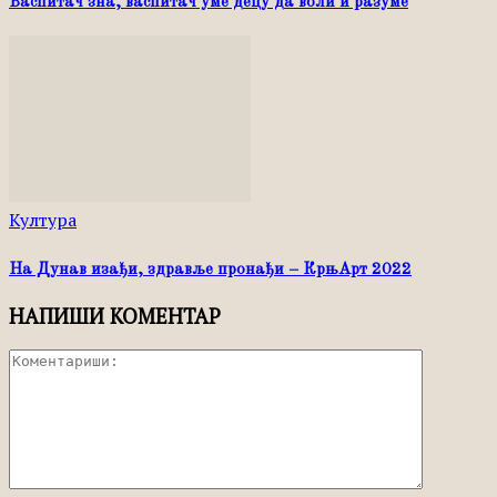
Васпитач зна, васпитач уме децу да воли и разуме
Култура
На Дунав изађи, здравље пронађи – КрњАрт 2022
НАПИШИ КОМЕНТАР