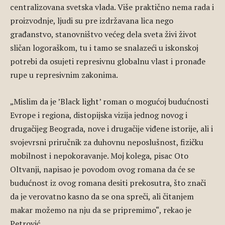
centralizovana svetska vlada. Više praktično nema rada i
proizvodnje, ljudi su pre izdržavana lica nego
građanstvo, stanovništvo većeg dela sveta živi život
sličan logoraškom, tu i tamo se snalazeći u iskonskoj
potrebi da osujeti represivnu globalnu vlast i pronađe
rupe u represivnim zakonima.
„Mislim da je ’Black light’ roman o mogućoj budućnosti
Evrope i regiona, distopijska vizija jednog novog i
drugačijeg Beograda, nove i drugačije viđene istorije, ali i
svojevrsni priručnik za duhovnu neposlušnost, fizičku
mobilnost i nepokoravanje. Moj kolega, pisac Oto
Oltvanji, napisao je povodom ovog romana da će se
budućnost iz ovog romana desiti prekosutra, što znači
da je verovatno kasno da se ona spreči, ali čitanjem
makar možemo na nju da se pripremimo“, rekao je
Petrović.