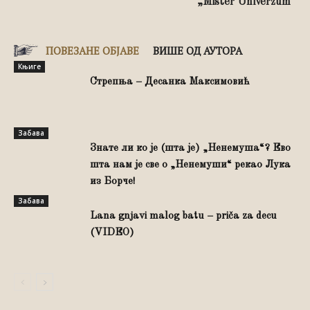
„Mister Univerzum“
ПОВЕЗАНЕ ОБЈАВЕ
ВИШЕ ОД АУТОРА
Књиге
Стрепња – Десанка Максимовић
Забава
Знате ли ко је (шта је) „Ненемуша“? Ево
шта нам је све о „Ненемуши“ рекао Лука
из Борче!
Забава
Lana gnjavi malog batu – priča za decu
(VIDEO)