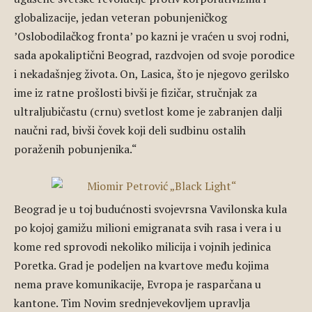
globalizacije, jedan veteran pobunjeničkog
’Oslobodilačkog fronta’ po kazni je vraćen u svoj rodni,
sada apokaliptični Beograd, razdvojen od svoje porodice
i nekadašnjeg života. On, Lasica, što je njegovo gerilsko
ime iz ratne prošlosti bivši je fizičar, stručnjak za
ultraljubičastu (crnu) svetlost kome je zabranjen dalji
naučni rad, bivši čovek koji deli sudbinu ostalih
poraženih pobunjenika.“
Beograd je u toj budućnosti svojevrsna Vavilonska kula
po kojoj gamižu milioni emigranata svih rasa i vera i u
kome red sprovodi nekoliko milicija i vojnih jedinica
Poretka. Grad je podeljen na kvartove među kojima
nema prave komunikacije, Evropa je rasparčana u
kantone. Tim Novim srednjevekovljem upravlja