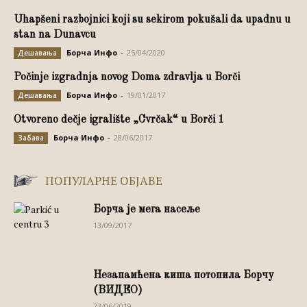
Uhapšeni razbojnici koji su sekirom pokušali da upadnu u
stan na Dunavcu
Борча Инфо
-
25/04/2020
Дешавања
Počinje izgradnja novog Doma zdravlja u Borči
Борча Инфо
-
19/01/2017
Дешавања
Otvoreno dečje igralište „Cvrčak“ u Borči 1
Борча Инфо
-
28/06/2017
Забава
ПОПУЛАРНЕ ОБЈАВЕ
Борча је мега насеље
13/09/2017
Незапамћена киша потопила Борчу
(ВИДЕО)
23/06/2019