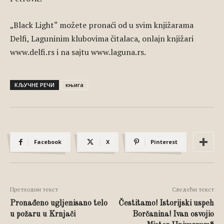
„Black Light“ možete pronaći od u svim knjižarama
Delfi, Laguninim klubovima čitalaca, onlajn knjižari
www.delfi.rs i na sajtu www.laguna.rs.
КЉУЧНЕ РЕЧИ
књига
Facebook
X
Pinterest
Претходни текст
Следећи текст
Pronađeno ugljenisano telo
Čestitamo! Istorijski uspeh
u požaru u Krnjači
Borčanina! Ivan osvojio