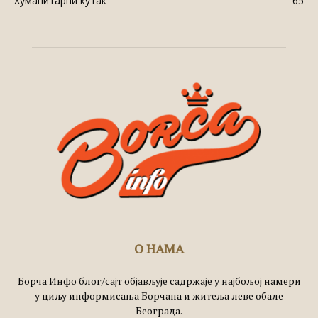
Хуманитарни кутак
65
О НАМА
Борча Инфо блог/сајт објављује садржаје у најбољој намери
у циљу информисања Борчана и житеља леве обале
Београда.