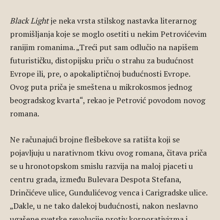
Black Light
je neka vrsta stilskog nastavka literarnog
promišljanja koje se moglo osetiti u nekim Petrovićevim
ranijim romanima. „Treći put sam odlučio na napišem
futurističku, distopijsku priču o strahu za budućnost
Evrope ili, pre, o apokaliptičnoj budućnosti Evrope.
Ovog puta priča je smeštena u mikrokosmos jednog
beogradskog kvarta“, rekao je Petrović povodom novog
romana.
Ne računajući brojne flešbekove sa ratišta koji se
pojavljuju u narativnom tkivu ovog romana, čitava priča
se u hronotopskom smislu razvija na maloj pjaceti u
centru grada, između Bulevara Despota Stefana,
Drinčićeve ulice, Gundulićevog venca i Carigradske ulice.
„Dakle, u ne tako dalekoj budućnosti, nakon neslavno
ugašene svetske revolucije protiv korporativizma i