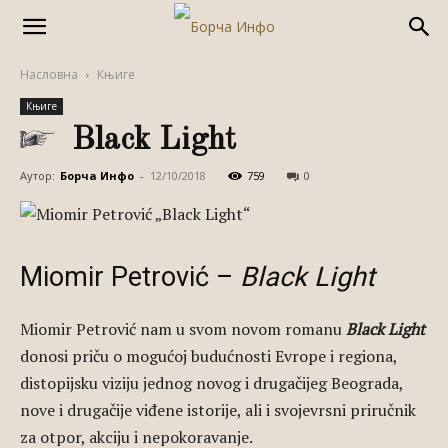
Насловна
Књиге
Књиге
Black Light
Аутор:
Борча Инфо
-
12/10/2018
759
0
Miomir Petrović –
Black Light
Miomir Petrović nam u svom novom romanu
Black Light
donosi priču o mogućoj budućnosti Evrope i regiona,
distopijsku viziju jednog novog i drugačijeg Beograda,
nove i drugačije viđene istorije, ali i svojevrsni priručnik
za otpor, akciju i nepokoravanje.