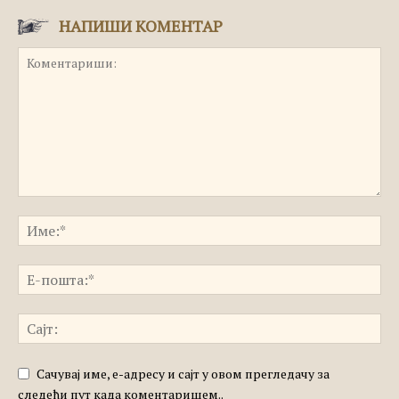
НАПИШИ КОМЕНТАР
Сачувај име, е-адресу и сајт у овом прегледачу за
следећи пут када коментаришем..