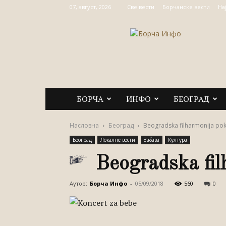
07, август, 2026
Све вести
Борчанске вести
На
Борча
Инфо
БОРЧА
ИНФО
БЕОГРАД
Насловна
Београд
Beogradska filharmonija po
Београд
Локалне вести
Забава
Култура
Beogradska fil
Аутор:
Борча Инфо
-
05/09/2018
560
0