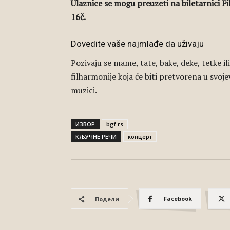
Ulaznice se mogu preuzeti na biletarnici Fi
16č.
Dovedite vaše najmlađe da uživaju
Pozivaju se mame, tate, bake, deke, tetke i
filharmonije koja će biti pretvorena u svoj
muzici.
ИЗВОР
bgf.rs
КЉУЧНЕ РЕЧИ
концерт
Facebook
Подели