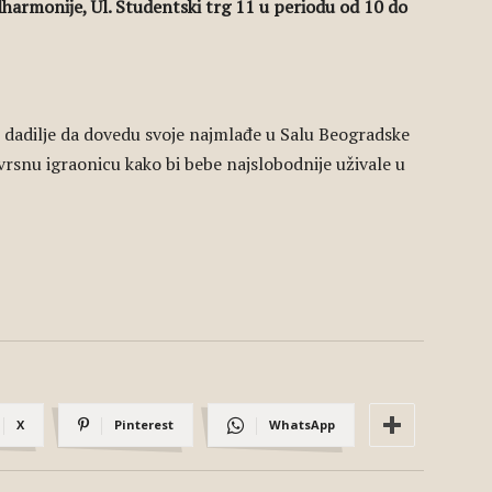
lharmonije, Ul. Studentski trg 11 u periodu od 10 do
li dadilјe da dovedu svoje najmlađe u Salu Beogradske
evrsnu igraonicu kako bi bebe najslobodnije uživale u
X
Pinterest
WhatsApp