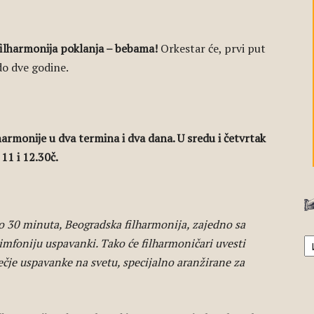
filharmonija poklanja – bebama!
Orkestar će, prvi put
do dve godine.
harmonije u dva termina i dva dana. U sredu i četvrtak
 11 i 12.30č.
o 30 minuta, Beogradska filharmonija, zajedno sa
А
mfoniju uspavanki. Tako će filharmoničari uvesti
ečje uspavanke na svetu, specijalno aranžirane za