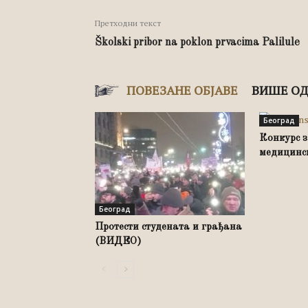
Претходни текст
Školski pribor na poklon prvacima Palilule
ПОВЕЗАНЕ ОБЈАВЕ
ВИШЕ ОД
Београд
Конкурс з
медицинск
Београд
Протести студената и грађана
(ВИДЕО)