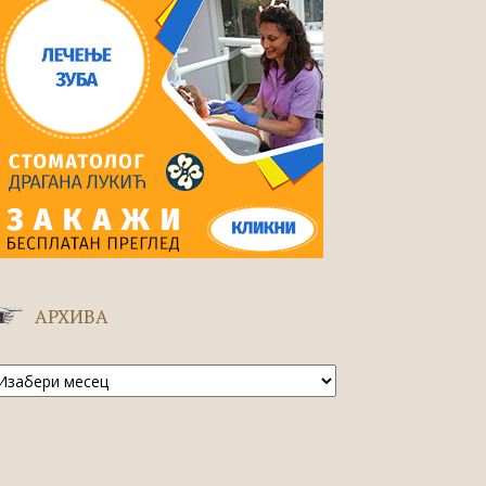
АРХИВА
рхива