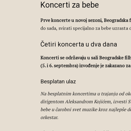
Koncerti za bebe
Prve koncerte u novoj sezoni, Beogradska 
do sada, svirati specijalno za bebe uzrasta 
Četiri koncerta u dva dana
Koncerti se održavaju u sali Beogradske fil
(5. i 6. septembra) izvođenje je zakazano za
Besplatan ulaz
Na besplatnim koncertima u trajanju od ok
dirigentom Aleksandrom Kojićem, izvesti Si
bebe u čarobni svet muzike kroz najlepše d
orkestar.