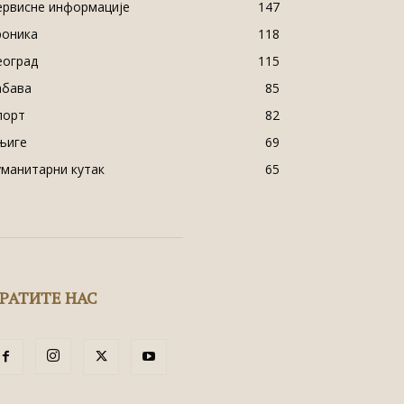
ервисне информације
147
роника
118
еоград
115
абава
85
порт
82
њиге
69
уманитарни кутак
65
РАТИТЕ НАС