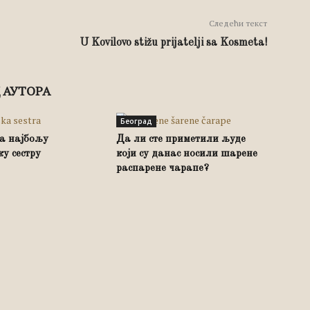
Следећи текст
U Kovilovo stižu prijatelji sa Kosmeta!
 АУТОРА
Београд
а најбољу
Да ли сте приметили људе
у сестру
који су данас носили шарене
распарене чарапе?