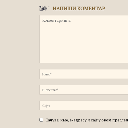
НАПИШИ КОМЕНТАР
Сачувај име, е-адресу и сајт у овом прегл