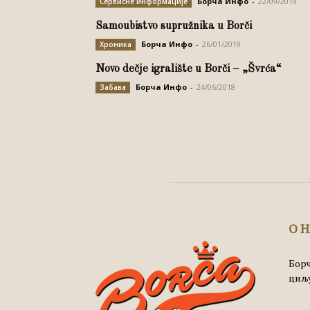
Борча Инфо
-
22/09/2019
Сервисне информације
Samoubistvo supružnika u Borči
Борча Инфо
-
26/01/2019
Хроника
Novo dečje igralište u Borči – „Švrća“
Борча Инфо
-
24/06/2018
Забава
О 
Борч
циљу