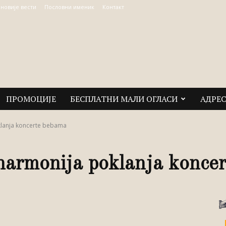
јновије вести
Пословни именик
Контакт
ПРОМОЦИЈЕ
БЕСПЛАТНИ МАЛИ ОГЛАСИ
АДРЕ
klanja koncerte bebama
harmonija poklanja konce