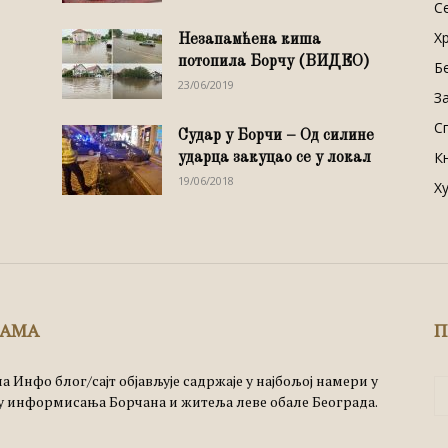
С
Х
Незапамћена киша
потопила Борчу (ВИДЕО)
Б
23/06/2019
З
С
Судар у Борчи – Од силине
К
ударца закуцао се у локал
19/06/2018
Х
НАМА
П
а Инфо блог/сајт објављује садржаје у најбољој намери у
 информисања Борчана и житеља леве обале Београда.