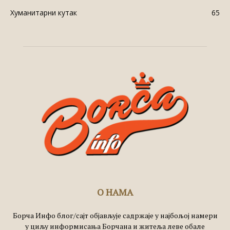
Хуманитарни кутак
65
О НАМА
Борча Инфо блог/сајт објављује садржаје у најбољој намери
у циљу информисања Борчана и житеља леве обале