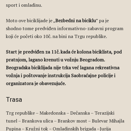
sport i omladinu.
Moto ove biciklijade je „
Bezbedni na biciklu
” pa je
shodno tome predviđen informativno-zabavni program
koji će početi oko 10č. na bini na Trgu republike.
Start je predviđen za 11č. kada će kolona biciklista, pod
pratnjom, lagano krenuti u vožnju Beogradom.
Beogradska biciklijada nije trka već lagana rekreativna
vožnja i poštovanje instrukcija Saobraćajne policije i
organizatora je obavezujuće.
Trasa
Trg republike – Makedonska – Dečanska – Terazijski
tunel – Brankova ulica – Brankov most – Bulevar Mihajla
Pupina – Kružni tok – Omladinskih brigada –Jurija