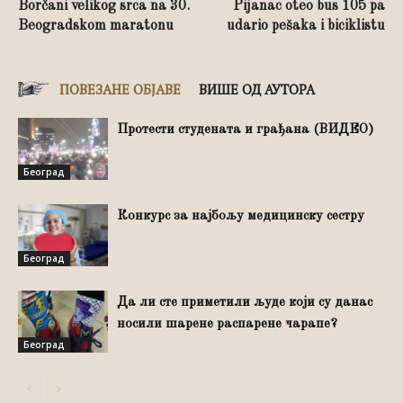
Borčani velikog srca na 30.
Pijanac oteo bus 105 pa
Beogradskom maratonu
udario pešaka i biciklistu
ПОВЕЗАНЕ ОБЈАВЕ
ВИШЕ ОД АУТОРА
Протести студената и грађана (ВИДЕО)
Београд
Конкурс за најбољу медицинску сестру
Београд
Да ли сте приметили људе који су данас
носили шарене распарене чарапе?
Београд