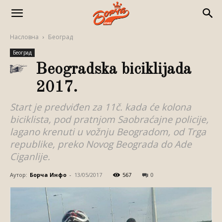
Насловна
Београд
Београд
Beogradska biciklijada
2017.
Start je predviđen za 11č. kada će kolona
biciklista, pod pratnjom Saobraćajne policije,
lagano krenuti u vožnju Beogradom, od Trga
republike, preko Novog Beograda do Ade
Ciganlije.
Аутор:
Борча Инфо
-
13/05/2017
567
0