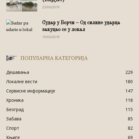
(ВИДЕО)
23/06/2019
Судар у Борчи – Од силине ударца
закуцао се у локал
19/06/2018
ПОПУЛАРНА КАТЕГОРИЈА
Дешавања
229
Локалне вести
180
Сервисне информације
147
Хроника
118
Београд
115
Забава
85
Спорт
82
Књиге
69