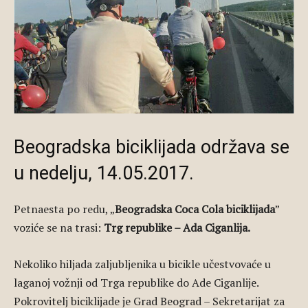
Beogradska biciklijada održava se
u nedelju, 14.05.2017.
Petnaesta po redu, „
Beogradska Coca Cola biciklijada
”
voziće se na trasi:
Trg republike – Ada Ciganlija.
Nekoliko hiljada zaljubljenika u bicikle učestvovaće u
laganoj vožnji od Trga republike do Ade Ciganlije.
Pokrovitelj biciklijade je Grad Beograd – Sekretarijat za