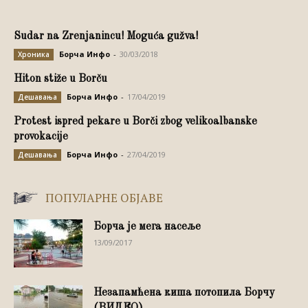
Sudar na Zrenjanincu! Moguća gužva!
Борча Инфо
-
30/03/2018
Хроника
Hiton stiže u Borču
Борча Инфо
-
17/04/2019
Дешавања
Protest ispred pekare u Borči zbog velikoalbanske
provokacije
Борча Инфо
-
27/04/2019
Дешавања
ПОПУЛАРНЕ ОБЈАВЕ
Борча је мега насеље
13/09/2017
Незапамћена киша потопила Борчу