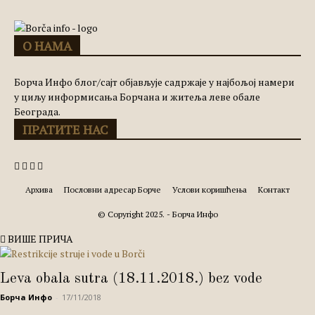
О НАМА
Борча Инфо блог/сајт објављује садржаје у најбољој намери
у циљу информисања Борчана и житеља леве обале
Београда.
ПРАТИТЕ НАС
Архива
Пословни адресар Борче
Услови коришћења
Контакт
© Copyright 2025. - Борча Инфо
ВИШЕ ПРИЧА
Leva obala sutra (18.11.2018.) bez vode
Борча Инфо
-
17/11/2018