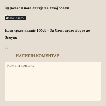
Од данас 3 нове линије на левој обали
Локалне вести
Нова траса линије 105Л – Од Овче, преко Борче до
Земуна
НАПИШИ КОМЕНТАР