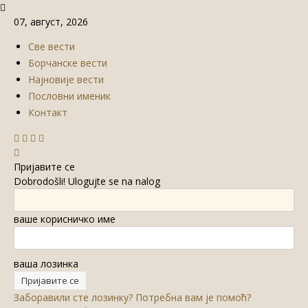
07, август, 2026
Све вести
Борчанске вести
Најновије вести
Пословни именик
Контакт
Пријавите се
Dobrodošli! Ulogujte se na nalog
ваше корисничко име
ваша лозинка
Заборавили сте лозинку? Потребна вам је помоћ?