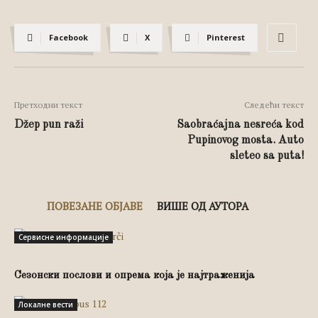
Facebook
X
Pinterest
Претходни текст
Следећи текст
Džep pun raži
Saobraćajna nesreća kod
Pupinovog mosta. Auto
sleteo sa puta!
ПОВЕЗАНЕ ОБЈАВЕ
ВИШЕ ОД АУТОРА
Сервисне информације
Сезонски послови и опрема која је најтраженија
Локалне вести