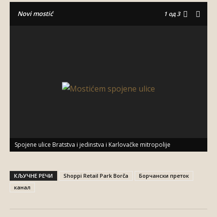
Novi mostić
1
од 3
Spojene ulice Bratstva i jedinstva i Karlovačke mitropolije
N
КЉУЧНЕ РЕЧИ
Shoppi Retail Park Borča
Борчански преток
канал