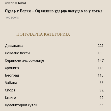
Судар у Борчи – Од силине ударца закуцао се у локал
19/06/2018
ПОПУЛАРНА КАТЕГОРИЈА
Дешавања
229
Локалне вести
180
Сервисне информације
147
Хроника
118
Београд
115
Забава
85
Спорт
82
Књиге
69
Хуманитарни кутак
65