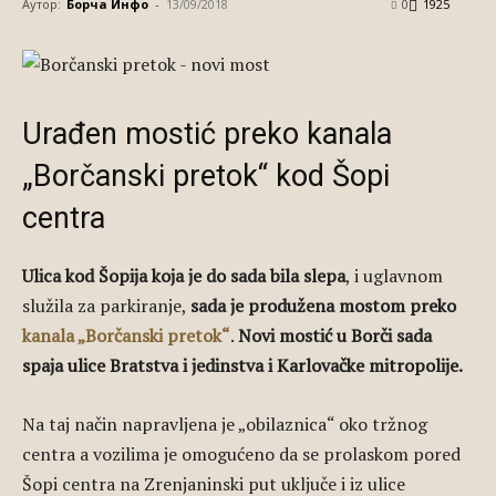
Аутор:
Борча Инфо
-
13/09/2018
0
1925
Urađen mostić preko kanala
„Borčanski pretok“ kod Šopi
centra
Ulica kod Šopija koja je do sada bila slepa
, i uglavnom
služila za parkiranje,
sada je produžena mostom preko
kanala „Borčanski pretok“
.
Novi mostić u Borči sada
spaja ulice Bratstva i jedinstva i Karlovačke mitropolije.
Na taj način napravljena je „obilaznica“ oko tržnog
centra a vozilima je omogućeno da se prolaskom pored
Šopi centra na Zrenjaninski put uključe i iz ulice