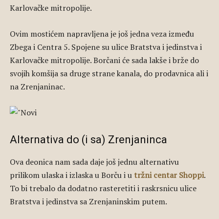
Karlovačke mitropolije.
Ovim mostićem napravljena je još jedna veza između
Zbega i Centra 5. Spojene su ulice Bratstva i jedinstva i
Karlovačke mitropolije. Borčani će sada lakše i brže do
svojih komšija sa druge strane kanala, do prodavnica ali i
na Zrenjaninac.
Alternativa do (i sa) Zrenjaninca
Ova deonica nam sada daje još jednu alternativu
prilikom ulaska i izlaska u Borču i u
tržni centar Shoppi
.
To bi trebalo da dodatno rasteretiti i raskrsnicu ulice
Bratstva i jedinstva sa Zrenjaninskim putem.