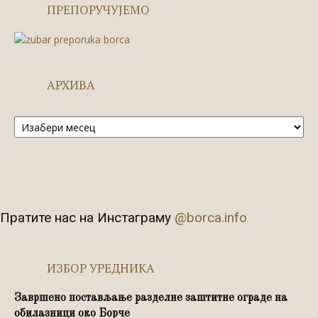
ПРЕПОРУЧУЈЕМО
АРХИВА
Архива
Пратите нас на Инстаграму
@borca.info
ИЗБОР УРЕДНИКА
Завршено постављање разделне заштитне ограде на
обилазници око Борче