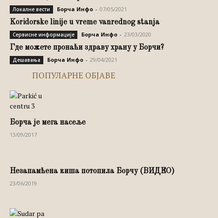
Борча Инфо
-
07/05/2021
Локалне вести
Koridorske linije u vreme vanrednog stanja
Борча Инфо
-
23/03/2020
Сервисне информације
Где можете пронаћи здраву храну у Борчи?
Борча Инфо
-
29/04/2021
Дешавања
ПОПУЛАРНЕ ОБЈАВЕ
Борча је мега насеље
13/09/2017
Незапамћена киша потопила Борчу (ВИДЕО)
23/06/2019