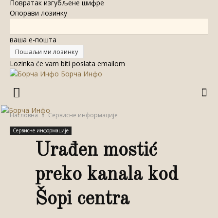
Повратак изгубљене шифре
Опорави лозинку
ваша е-пошта
Lozinka će vam biti poslata emailom
Борча Инфо
Насловна
Сервисне информације
Сервисне информације
Urađen mostić
preko kanala kod
Šopi centra