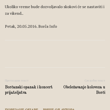
Ukoliko vreme bude dozvoljavalo skokovi će se nastaviti i
za vikend..
Petak, 20.05.2016. Borča Info
Facebook
X
Pinterest
Whats
Претходни текст
Следећи текст
Borčanski opanak i koncert
Obeležavanje kolovoza u
prijateljstva
Borči