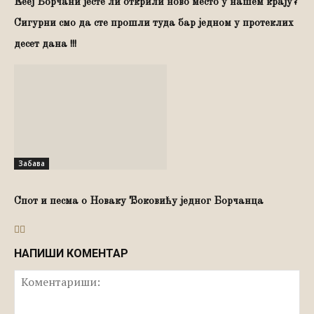
Еееј Борчани јесте ли открили ново место у нашем крају?
Сигурни смо да сте прошли туда бар једном у протеклих
десет дана !!!
Забава
Спот и песма о Новаку Ђоковићу једног Борчанца
НАПИШИ КОМЕНТАР