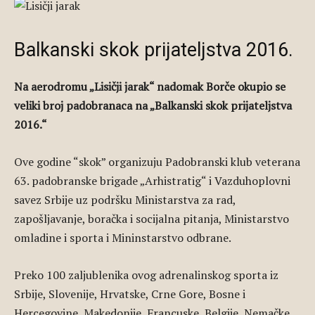
Balkanski skok prijateljstva 2016.
Na aerodromu „Lisičji jarak“ nadomak Borče okupio se
veliki broj padobranaca na „Balkanski skok prijateljstva
2016.“
Ove godine “skok” organizuju Padobranski klub veterana
63. padobranske brigade „Arhistratig“ i Vazduhoplovni
savez Srbije uz podršku Ministarstva za rad,
zapošljavanje, boračka i socijalna pitanja, Ministarstvo
omladine i sporta i Mininstarstvo odbrane.
Preko 100 zaljublenika ovog adrenalinskog sporta iz
Srbije, Slovenije, Hrvatske, Crne Gore, Bosne i
Hercegovine, Makedonije, Francuske, Belgije, Nemačke,