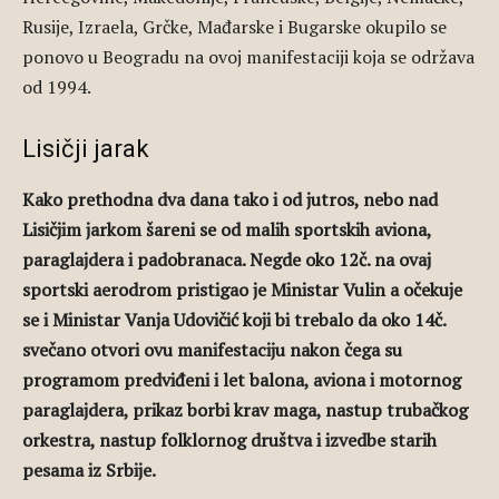
Rusije, Izraela, Grčke, Mađarske i Bugarske okupilo se
ponovo u Beogradu na ovoj manifestaciji koja se održava
od 1994.
Lisičji jarak
Kako prethodna dva dana tako i od jutros, nebo nad
Lisičjim jarkom šareni se od malih sportskih aviona,
paraglajdera i padobranaca. Negde oko 12č. na ovaj
sportski aerodrom pristigao je Ministar Vulin a očekuje
se i Ministar Vanja Udovičić koji bi trebalo da oko 14č.
svečano otvori ovu manifestaciju nakon čega su
programom predviđeni i let balona, aviona i motornog
paraglajdera, prikaz borbi krav maga, nastup trubačkog
orkestra, nastup folklornog društva i izvedbe starih
pesama iz Srbije.