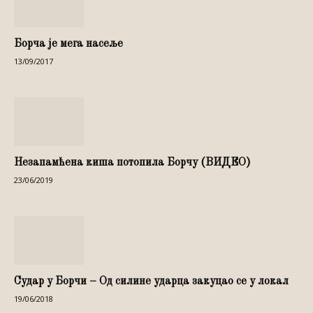
Борча је мега насеље
13/09/2017
Незапамћена киша потопила Борчу (ВИДЕО)
23/06/2019
Судар у Борчи – Од силине ударца закуцао се у локал
19/06/2018