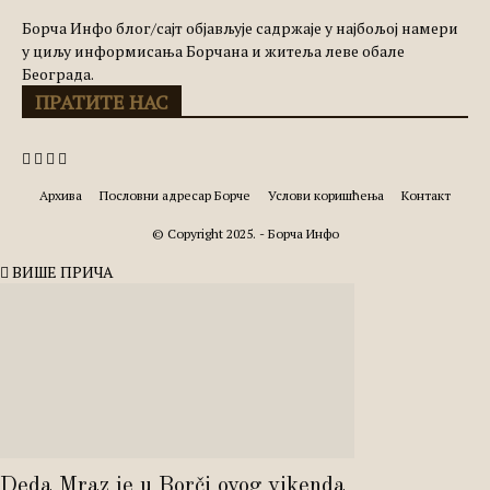
Борча Инфо блог/сајт објављује садржаје у најбољој намери
у циљу информисања Борчана и житеља леве обале
Београда.
ПРАТИТЕ НАС
Архива
Пословни адресар Борче
Услови коришћења
Контакт
© Copyright 2025. - Борча Инфо
ВИШЕ ПРИЧА
Deda Mraz je u Borči ovog vikenda