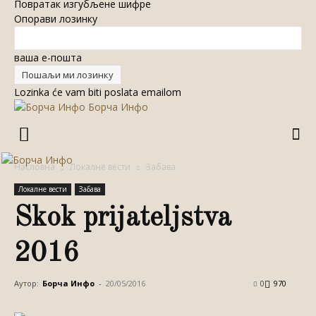
Повратак изгубљене шифре
Опорави лозинку
ваша е-пошта
Lozinka će vam biti poslata emailom
Борча Инфо
Насловна
Локалне вести
Забава
Локалне вести
Забава
Skok prijateljstva
2016
Аутор:
Борча Инфо
-
20/05/2016
0
970