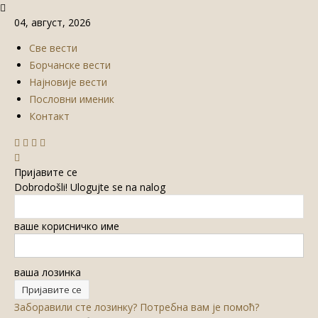
04, август, 2026
Све вести
Борчанске вести
Најновије вести
Пословни именик
Контакт
Пријавите се
Dobrodošli! Ulogujte se na nalog
ваше корисничко име
ваша лозинка
Заборавили сте лозинку? Потребна вам је помоћ?