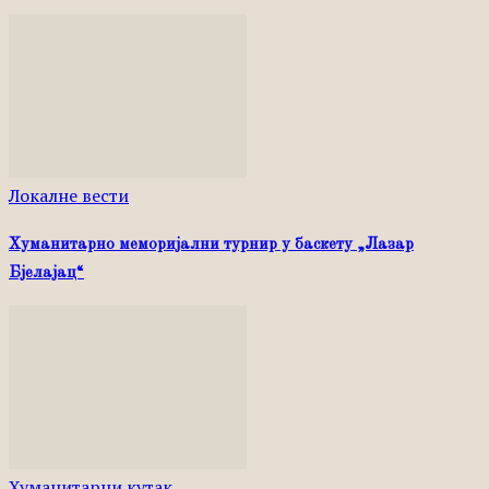
Локалне вести
Хуманитарно меморијални турнир у баскету „Лазар
Бјелајац“
Хуманитарни кутак