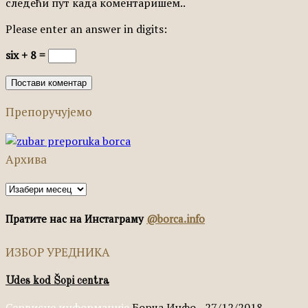
следећи пут када коментаришем..
Please enter an answer in digits:
six + 8 =
Препоручујемо
Архива
Архива
Пратите нас на Инстаграму
@borca.info
ИЗБОР УРЕДНИКА
Udes kod Šopi centra
Сервисне информације
Борча Инфо
-
27/12/2018