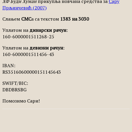
ХФ Буди Хуман
прикупља новчана средства за
Сару
Прљинчевић (2007)
Слањем
СМС
а са текстом
1383 на 3030
Уплатом на
динарски рачун
:
160-6000001511268-25
Уплатом на
девизни рачун
:
160-6000001511456-43
IBAN:
RS35160600000151145643
SWIFT/BIC:
DBDBRSBG
Помозимо Сари!
Facebook
X
Pinterest
WhatsApp