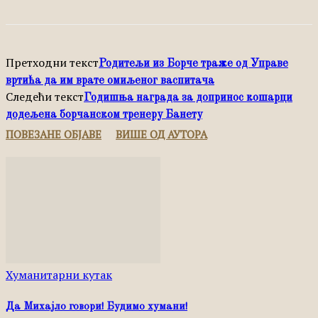
Претходни текст
Родитељи из Борче траже од Управе
вртића да им врате омиљеног васпитача
Следећи текст
Годишња награда за допринос кошарци
додељена борчанском тренеру Банету
ПОВЕЗАНЕ ОБЈАВЕ
ВИШЕ ОД АУТОРА
Хуманитарни кутак
Да Михајло говори! Будимо хумани!