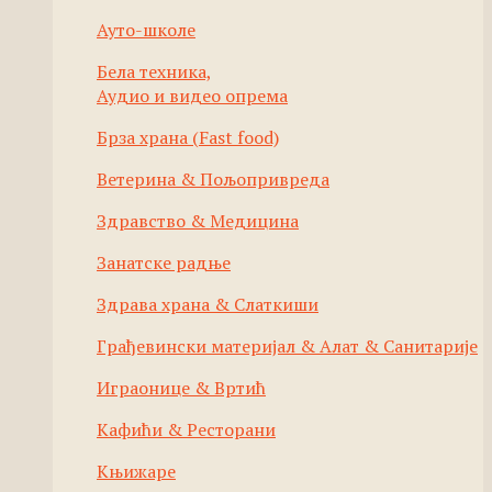
Ауто-школе
Бела техника,
Аудио и видео опрема
Брза храна (Fast food)
Ветерина & Пољопривреда
Здравство & Медицина
Занатске радње
Здрава храна & Слаткиши
Грађевински материјал & Алат & Санитарије
Играонице & Вртић
Кафићи & Ресторани
Књижаре