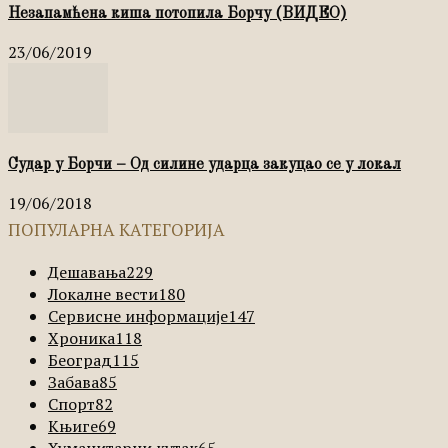
Незапамћена киша потопила Борчу (ВИДЕО)
23/06/2019
Судар у Борчи – Од силине ударца закуцао се у локал
19/06/2018
ПОПУЛАРНА КАТЕГОРИЈА
Дешавања
229
Локалне вести
180
Сервисне информације
147
Хроника
118
Београд
115
Забава
85
Спорт
82
Књиге
69
Хуманитарни кутак
65