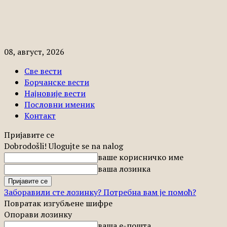
08, август, 2026
Све вести
Борчанске вести
Најновије вести
Пословни именик
Контакт
Пријавите се
Dobrodošli! Ulogujte se na nalog
ваше корисничко име
ваша лозинка
Заборавили сте лозинку? Потребна вам је помоћ?
Повратак изгубљене шифре
Опорави лозинку
ваша е-пошта