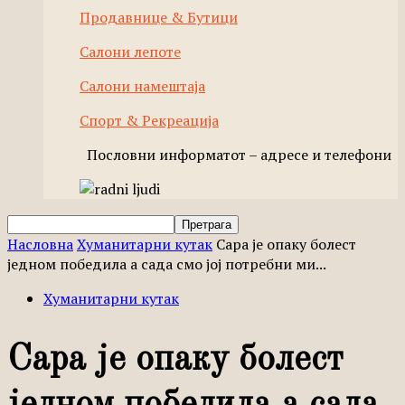
Продавнице & Бутици
Салони лепоте
Салони намештаја
Спорт & Рекреација
Пословни информатот – адресе и телефони
Насловна
Хуманитарни кутак
Сара је опаку болест
једном победила а сада смо јој потребни ми...
Хуманитарни кутак
Сара је опаку болест