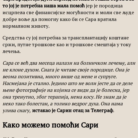
то јој је потребна наша мала помоћ
јер је породица
исцрпела све финансијске могућности и моли све људе
добре воље да помогну како би се Сара вратила
нормалном животу.
Средства су јој потребна за трансплантацију коштане
сржи, путне трошкове као и трошкове смештаја у току
лечења.
Сара се већ два месеца налази на болничком лечењу, али
не клоне духом. Снага је читаве своје породице. Она је
веома позитивна, много више од мене и супруге.
Насмејана је стално. Једино што не воли јесте да се деле
њене фотографије на којима се види да је болесна, јер
она тренутно, због терапија, нема косу. Не знам да је
неко тако болестан, а толико ведрог духа. Она нама
улива снагу,
истакао је Сарин отац за Телеграф
.
Како можемо помоћи Сари