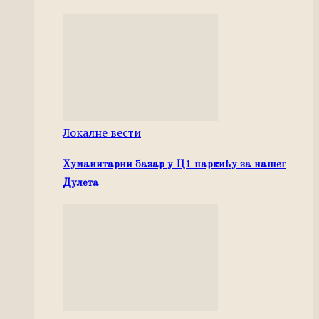
Локалне вести
Хуманитарни базар у Ц1 паркићу за нашег
Дулета