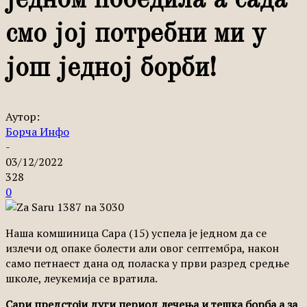
једном победила а сада
смо јој потребни ми у
још једној борби!
Аутор:
Борча Инфо
-
03/12/2022
328
0
Наша комшиница Сара (15) успела је једном да се
излечи од опаке болести али овог септембра, након
само петнаест дана од поласка у први разред средње
школе, леукемија се вратила.
Сари предстоји дуги период лечења и тешка борба а за