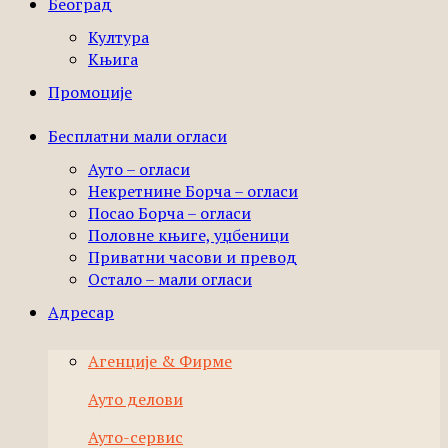
Београд
Култура
Књига
Промоције
Бесплатни мали огласи
Ауто – огласи
Некретнине Борча – огласи
Посао Борча – огласи
Половне књиге, уџбеници
Приватни часови и превод
Остало – мали огласи
Адресар
Агенције & Фирме
Ауто делови
Ауто-сервис