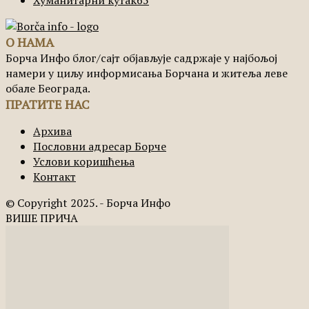
О НАМА
Борча Инфо блог/сајт објављује садржаје у најбољој
намери у циљу информисања Борчана и житеља леве
обале Београда.
ПРАТИТЕ НАС
Архива
Пословни адресар Борче
Услови коришћења
Контакт
© Copyright 2025. - Борча Инфо
ВИШЕ ПРИЧА