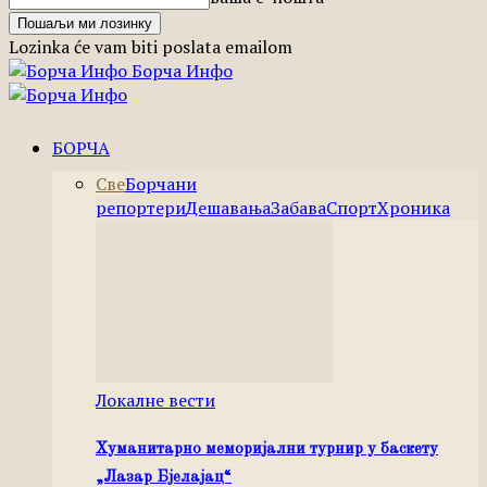
Lozinka će vam biti poslata emailom
Борча Инфо
БОРЧА
Све
Борчани
репортери
Дешавања
Забава
Спорт
Хроника
Локалне вести
Хуманитарно меморијални турнир у баскету
„Лазар Бјелајац“