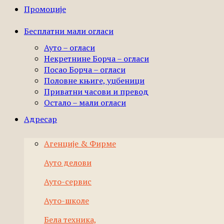
Промоције
Бесплатни мали огласи
Ауто – огласи
Некретнине Борча – огласи
Посао Борча – огласи
Половне књиге, уџбеници
Приватни часови и превод
Остало – мали огласи
Адресар
Агенције & Фирме
Ауто делови
Ауто-сервис
Ауто-школе
Бела техника,