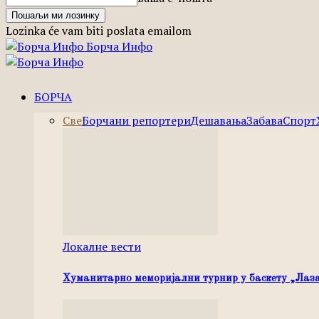
Lozinka će vam biti poslata emailom
Борча Инфо
БОРЧА
Све
Борчани репортери
Дешавања
Забава
Спорт
Локалне вести
Хуманитарно меморијални турнир у баскету „Лаза