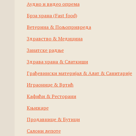
Аудио и видео опрема
Брза храна (Fast food)
Ветерина & Пољопривреда
Здравство & Медицина
Занатске радње
Здрава храна & Слаткиши
Грађевински материјал & Алат & Санитарије
Играонице & Вртић
Кафићи & Ресторани
Књижаре
Продавнице & Бутици
Салони лепоте