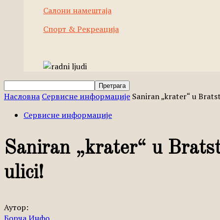
Салони намештаја
Спорт & Рекреација
Насловна
Сервисне информације
Saniran „krater“ u Bratst
Сервисне информације
Saniran „krater“ u Bratst
ulici!
Аутор:
Борча Инфо