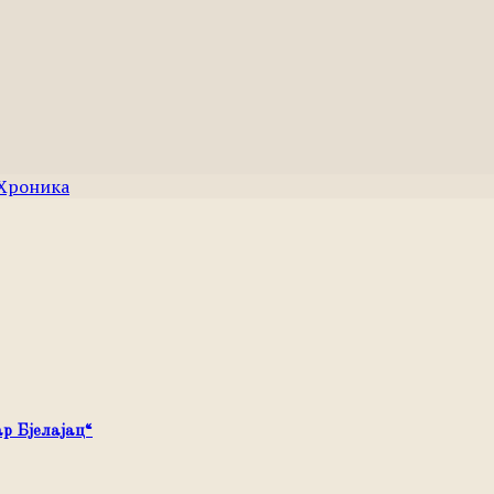
Хроника
р Бјелајац“