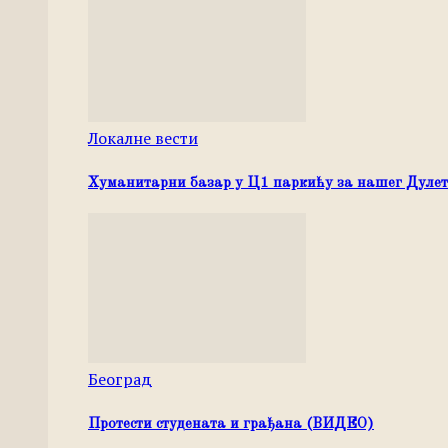
Локалне вести
Хуманитарни базар у Ц1 паркићу за нашег Дуле
Београд
Протести студената и грађана (ВИДЕО)