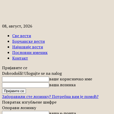
08, август, 2026
Све вести
Борчанске вести
Најновије вести
Пословни именик
Контакт
Пријавите се
Dobrodošli! Ulogujte se na nalog
ваше корисничко име
ваша лозинка
Заборавили сте лозинку? Потребна вам је помоћ?
Повратак изгубљене шифре
Опорави лозинку
ваша е-пошта