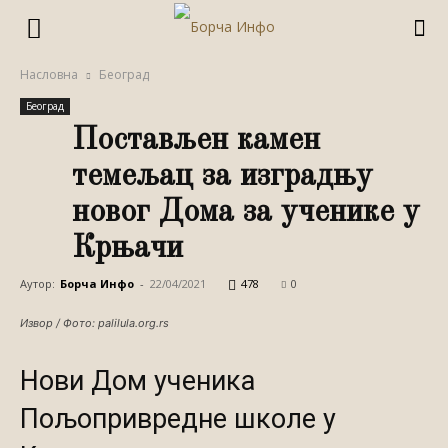
Насловна
Београд
Београд
Постављен камен
темељац за изградњу
новог Дома за ученике у
Крњачи
Аутор:
Борча Инфо
-
22/04/2021
478
0
Извор / Фото: palilula.org.rs
Нови Дом ученика
Пољопривредне школе у