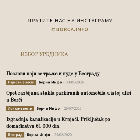
ПРАТИТЕ НАС НА ИНСТАГРАМУ
@BORCA.INFO
ИЗБОР УРЕДНИКА
Послови који се траже и нуде у Београду
Борча Инфо
-
13/05/2026
Најновије вести
Opet razbijana stakla parkiranih automobila u istoj ulici
u Borči
Борча Инфо
-
29/07/2020
Локалне вести
Izgradnja kanalizacije u Krnjači. Priključak po
domaćinstvu 61 000 din.
Борча Инфо
-
24/02/2020
Београд