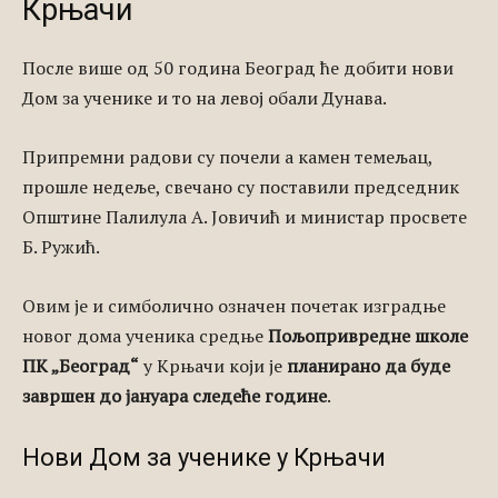
Крњачи
После више од 50 година Београд ће добити нови
Дом за ученике и то на левој обали Дунава.
Припремни радови су почели а камен темељац,
прошле недеље, свечано су поставили председник
Општине Палилула А. Јовичић и министар просвете
Б. Ружић.
Овим је и симболично означен почетак изградње
новог дома ученика средње
Пољопривредне школе
ПК „Београд“
у Крњачи који је
планирано да буде
завршен до јануара следеће године
.
Нови Дом за ученике у Крњачи