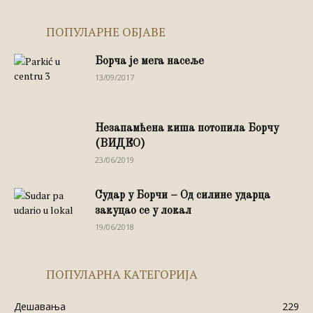
ПОПУЛАРНЕ ОБЈАВЕ
Борча је мега насеље
13/09/2017
Незапамћена киша потопила Борчу
(ВИДЕО)
23/06/2019
Судар у Борчи – Од силине ударца
закуцао се у локал
19/06/2018
ПОПУЛАРНА КАТЕГОРИЈА
Дешавања
229