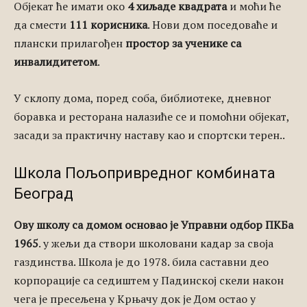
Објекат ће имати око
4 хиљаде квадрата
и моћи ће
да смести
111 корисника
. Нови дом поседоваће и
плански прилагођен
простор за ученике са
инвалидитетом
.
У склопу дома, поред соба, библиотеке, дневног
боравка и ресторана налазиће се и помоћни објекат,
засади за практичну наставу као и спортски терен..
Школа Пољопривредног комбината
Београд
Ову школу са домом основао је Управни одбор ПКБа
1965
. у жељи да створи школовани кадар за својa
газдинства. Школа је до 1978. била саставни део
корпорације са седиштем у Падинској скели након
чега је пресељена у Kрњачу док је Дом остао у