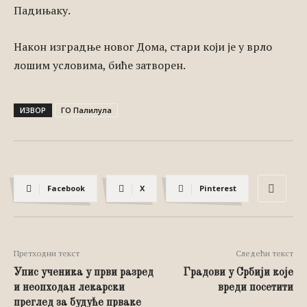
Падињаку.
Након изградње новог Дома, стари који је у врло
лошим условима, биће затворен.
ИЗВОР
ГО Палилула
Facebook
X
Pinterest
Претходни текст
Следећи текст
Упис ученика у први разред
Градови у Србији које
и неопходан лекарски
вреди посетити
преглед за будуће прваке