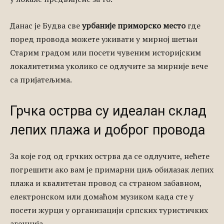
Данас је Будва све
урбаније приморско место
где
поред провода можете уживати у мирној шетњи
Старим градом или посети чувеним историјским
локалитетима уколико се одлучите за мирније вече
са пријатељима.
Грчка острва су идеалан склад
лепих плажа и доброг провода
За које год од грчких острва да се одлучите, нећете
погрешити ако вам је примарни циљ обилазак лепих
плажа и квалитетан провод са страном забавном,
електронском или домаћом музиком када сте у
посети журци у организацији српских туристичких
агенција.