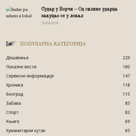
Судар у Борчи – Од силине ударца
закуцао се у локал
19/06/2018
ПОПУЛАРНА КАТЕГОРИЈА
Дешавања
229
Локалне вести
180
Сервисне информације
147
Хроника
118
Београд
115
Забава
85
Спорт
82
Књиге
69
Хуманитарни кутак
65