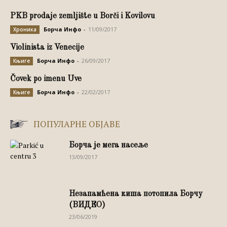
PKB prodaje zemljište u Borči i Kovilovu
Борча Инфо
-
11/09/2017
Хроника
Violinista iz Venecije
Борча Инфо
-
26/09/2017
Књиге
Čovek po imenu Uve
Борча Инфо
-
22/02/2017
Књиге
ПОПУЛАРНЕ ОБЈАВЕ
Борча је мега насеље
13/09/2017
Незапамћена киша потопила Борчу
(ВИДЕО)
23/06/2019