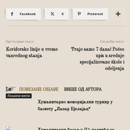
Facebook
X
Pinterest
Претходни текст
Следећи текст
Koridorske linije u vreme
Traje samo 7 dana! Počeo
vanrednog stanja
upis u srednje
specijalizovane škole i
odeljenja
ПОВЕЗАНЕ ОБЈАВЕ
ВИШЕ ОД АУТОРА
Локалне вести
Хуманитарно меморијални турнир у
баскету „Лазар Бјелајац“