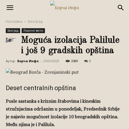
Насловна
Београд
Београд
Локалне вести
Mоguća izolacija Palilule
i još 9 gradskih opština
Аутор:
Борча Инфо
-
25/03/2020
3589
0
Deset centralnih opština
Posle sastanka s kriznim štabovima i kineskim
stručnjacima održanim u ponedeljak, Predsednik Srbije
je najavio mogućnost izolacije 10 beogradskih opština.
Među njima je i Palilula.