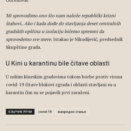
Obrenovac
Mi sprovodimo ono što nam nalože republički krizni
štabovi.. Ako i kada dođe do stavljanja deset centralnih
gradskih opština u izolaciju bićemo spremni da
sprovedemo sve mere.
Istakao je Nikodijević, predsednik
Skupštine grada.
U Kini u karantinu bile čitave oblasti
U nekim kineskim gradovima tokom borbe protiv virusa
covid-19 čitave blokovi zgrada i oblasti stavljani su u
karantin čim su se pojavili prvi zaraženi.
КЉУЧНЕ РЕЧИ
covid-19
ванредно стање