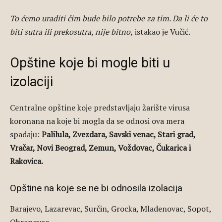
To ćemo uraditi čim bude bilo potrebe za tim. Da li će to
biti sutra ili prekosutra, nije bitno,
istakao je Vučić.
Opštine koje bi mogle biti u
izolaciji
Centralne opštine koje predstavljaju žarište virusa
koronana na koje bi mogla da se odnosi ova mera
spadaju:
Palilula, Zvezdara, Savski venac, Stari grad,
Vračar, Novi Beograd, Zemun, Voždovac, Čukarica i
Rakovica.
Opštine na koje se ne bi odnosila izolacija
Barajevo, Lazarevac, Surčin, Grocka, Mladenovac, Sopot,