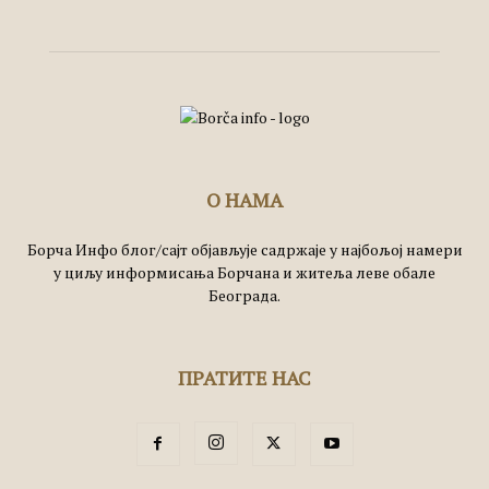
О НАМА
Борча Инфо блог/сајт објављује садржаје у најбољој намери
у циљу информисања Борчана и житеља леве обале
Београда.
ПРАТИТЕ НАС