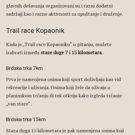
glavnih dešavanja organizovani su i razni dodatni
sadržaji kao i razne aktivnosti za opuštanje i druženje.
Trail race Kopaonik
Kada je „Trail race Kopaoniku“ u pitanju, možete
izabrati između
staze duge 7 i 15 kilometara
.
Brdska trka 7km
Prva je namenjena onima koji sport doživljaju kao vid
rekreacije i uživanja. Onima koji žele da uživaju u
planinskom trčanju ili tek otkriju kako izgleda trčanje
„van staze“ .
Brdska trka 15km
Staza duga 15 kilometara je pak namenjena onima koji