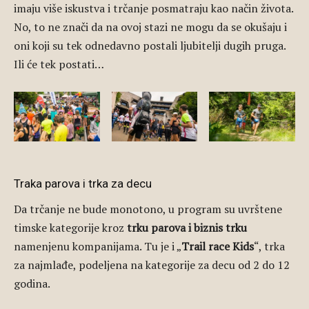
imaju više iskustva i trčanje posmatraju kao način života.
No, to ne znači da na ovoj stazi ne mogu da se okušaju i
oni koji su tek odnedavno postali ljubitelji dugih pruga.
Ili će tek postati…
Traka parova i trka za decu
Da trčanje ne bude monotono, u program su uvrštene
timske kategorije kroz
trku parova i biznis trku
namenjenu kompanijama. Tu je i „
Trail race Kids
“, trka
za najmlađe, podeljena na kategorije za decu od 2 do 12
godina.