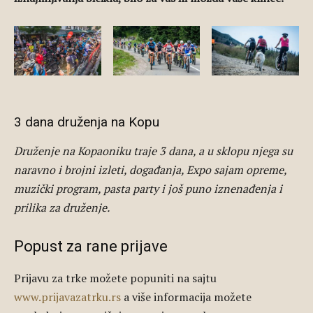
3 dana druženja na Kopu
Druženje na Kopaoniku traje 3 dana, a u sklopu njega su
naravno i brojni izleti, događanja, Expo sajam opreme,
muzički program, pasta party i još puno iznenađenja i
prilika za druženje.
Popust za rane prijave
Prijavu za trke možete popuniti na sajtu
www.prijavazatrku.rs
a više informacija možete