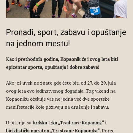
Pronađi, sport, zabavu i opuštanje
na jednom mestu!
Kao i prethodnih godina, Kopaonik će i ovog leta biti
epicentar sporta, opuštanja i dobre zabave!
Ako još uvek ne znate gde ćete biti od 27. do 29. jula
ovog leta evo jedinstvenog događaja. Tog vikend na
Kopaoniku očekuje vas ne jedna već dve sportske
manifestacije koje pozivaju na druženje i zabavu.
U pitanju su
brdska trka „Trail race Kopaonik“ i
biciklistički maraton „Tri strane Kopaonika“.
Pored