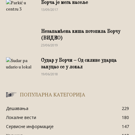
Борча је мега насеље
13/09/2017
Незапамћена киша потопила Борчу
(ВИДЕО)
23/06/2019
Судар у Борчи – Од силине ударца
закуцао се у локал
19/06/2018
ПОПУЛАРНА КАТЕГОРИЈА
Дешавања
229
Локалне вести
180
Сервисне информације
147