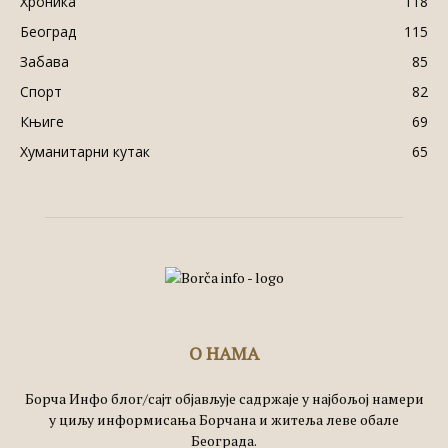
Хроника
118
Београд
115
Забава
85
Спорт
82
Књиге
69
Хуманитарни кутак
65
О НАМА
Борча Инфо блог/сајт објављује садржаје у најбољој намери
у циљу информисања Борчана и житеља леве обале
Београда.