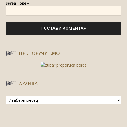
seven − one =
ПРЕПОРУЧУЈЕМО
АРХИВА
Архива