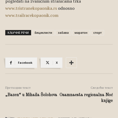
pogledati na zvaničnim stranicama trka
www.tristranekopaonika.rs
odnosno
www.trailracekopaonik.com
КЉУЧНЕ РЕЧИ
бициклисти
забава
маратон
спорт
Facebook
X
Претходни текст
Следећи текст
„Bazen“ u Mihaila Šolohova
Osamnaesta regionalna Noć
knjige