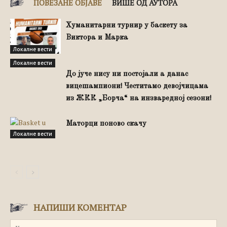
ПОВЕЗАНЕ ОБЈАВЕ
ВИШЕ ОД АУТОРА
Хуманитарни турнир у баскету за
Виктора и Марка
Локалне вести
Локалне вести
До јуче нису ни постојали а данас
вицешампиони! Честитамо девојчицама
из ЖКК „Борча“ на инзваредној сезони!
Маторци поново скачу
Локалне вести
НАПИШИ КОМЕНТАР