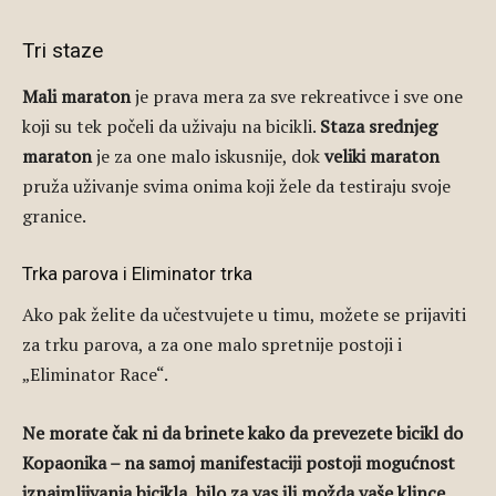
Tri staze
Mali maraton
je prava mera za sve rekreativce i sve one
koji su tek počeli da uživaju na bicikli.
Staza srednjeg
maraton
je za one malo iskusnije, dok
veliki maraton
pruža uživanje svima onima koji žele da testiraju svoje
granice.
Trka parova i Eliminator trka
Ako pak želite da učestvujete u timu, možete se prijaviti
za trku parova, a za one malo spretnije postoji i
„Eliminator Race“.
Ne morate čak ni da brinete kako da prevezete bicikl do
Kopaonika – na samoj manifestaciji postoji mogućnost
iznajmljivanja bicikla, bilo za vas ili možda vaše klince.