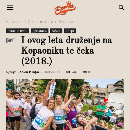
Насловна
Локалне вести
Дешавања
Локалне вести
Дешавања
Забава
Спорт
I ovog leta druženje na
Kopaoniku te čeka
(2018.)
Аутор:
Борча Инфо
-
28/05/2018
746
0