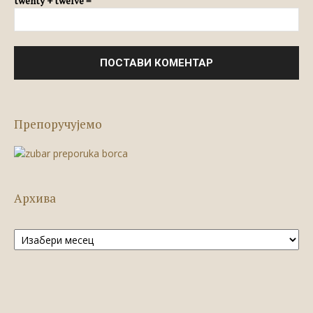
twenty + twelve =
Препоручујемо
Архива
Архива