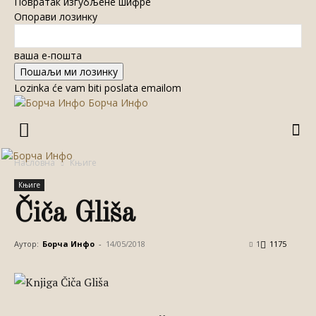
Повратак изгубљене шифре
Опорави лозинку
ваша е-пошта
Lozinka će vam biti poslata emailom
Борча Инфо
Насловна
Књиге
Књиге
Čiča Gliša
Аутор:
Борча Инфо
-
14/05/2018
1
1175