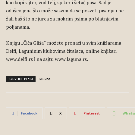
kao kopirajter, voditelj, spiker i šetač pasa. Sad je
oduševljena što može sasvim da se posveti pisanju i ne
žali baš što ne jurca za mokrim psima po blatnjavim
poljanama.
Knjigu „Čiča Gliša“ možete pronaći u svim knjižarama
Delfi, Laguninim klubovima čitalaca, online knjižari
www.delfi.rs i na sajtu www.laguna.rs.
КЉУЧНЕ РЕЧИ
књига
Facebook
X
Pinterest
Whats