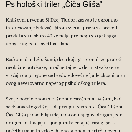
Psihološki triler „Čiča Gliša“
Književni prvenac Si Džej Tjudor izazvao je ogromno
interesovanje izdavača širom sveta i prava za prevod
prodata su u skoro 40 zemalja pre nego što je knjiga
uopšte ugledala svetlost dana.
Raskomadan leš u šumi, deca koja ga pronalaze prateći
neobične putokaze, mračne tajne iz detinjstva koje se
vraćaju da progone sad već sredovečne ljude okosnica su
ovog neverovatno napetog psihološkog trilera.
Sve je počelo onom strašnom nesrećom na vašaru, kad
se dvanaestogodišnji Edi prvi put susreo sa Čiča Glišom.
Čiča Gliša je dao Ediju ideju: da on i njegovi drugari jedni
drugima ostavljaju tajne poruke crtajući čiča gliše. U
početku im je to vrlo zabavno, a onda ih crteži dovedu