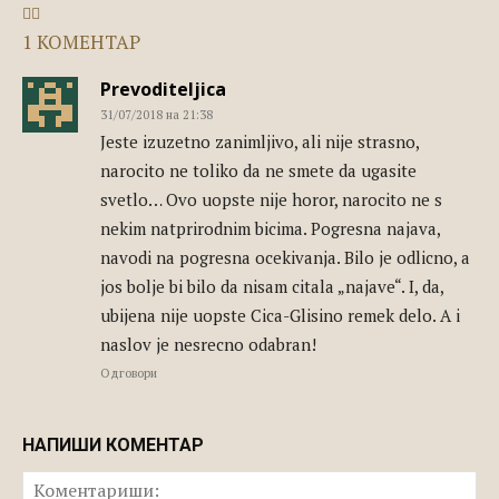
1 КОМЕНТАР
Prevoditeljica
31/07/2018 на 21:38
Jeste izuzetno zanimljivo, ali nije strasno,
narocito ne toliko da ne smete da ugasite
svetlo… Ovo uopste nije horor, narocito ne s
nekim natprirodnim bicima. Pogresna najava,
navodi na pogresna ocekivanja. Bilo je odlicno, a
jos bolje bi bilo da nisam citala „najave“. I, da,
ubijena nije uopste Cica-Glisino remek delo. A i
naslov je nesrecno odabran!
Одговори
НАПИШИ КОМЕНТАР