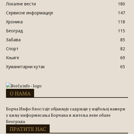
Локалне вести
180
Сервисне информације
147
Хроника
118
Београд
115
Забава
85
Спорт
82
Књиге
69
Хуманитарни кутак
65
О НАМА
Борча Инфо блог/сајт објављује садржаје у најбољој намери
у циљу информисања Борчана и житеља леве обале
Београда.
ПРАТИТЕ НАС