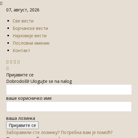
07, август, 2026
Све вести
Борчанске вести
Најновије вести
Пословни именик
Контакт
Пријавите се
Dobrodošli! Ulogujte se na nalog
ваше корисничко име
ваша лозинка
Заборавили сте лозинку? Потребна вам је помоћ?