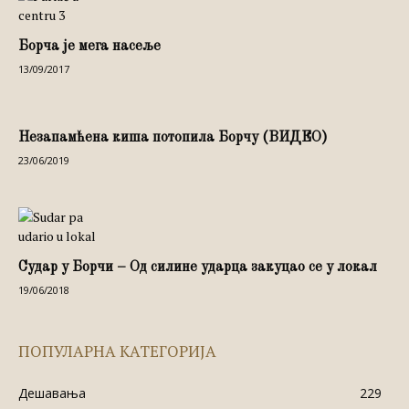
Борча је мега насеље
13/09/2017
Незапамћена киша потопила Борчу (ВИДЕО)
23/06/2019
Судар у Борчи – Од силине ударца закуцао се у локал
19/06/2018
ПОПУЛАРНА КАТЕГОРИЈА
Дешавања
229