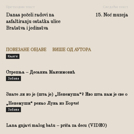
Претходни текст
Следећи текст
Danas počeli radovi na
15. Noć muzeja
asfaltiranju ostatka ulice
Bratstva i jedinstva
ПОВЕЗАНЕ ОБЈАВЕ
ВИШЕ ОД АУТОРА
Књиге
Стрепња – Десанка Максимовић
Забава
Знате ли ко је (шта је) „Ненемуша“? Ево шта нам је све о
„Ненемуши“ рекао Лука из Борче!
Забава
Lana gnjavi malog batu – priča za decu (VIDEO)