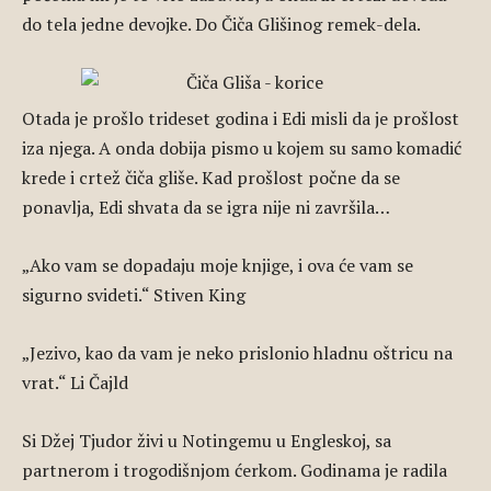
do tela jedne devojke. Do Čiča Glišinog remek-dela.
Otada je prošlo trideset godina i Edi misli da je prošlost
iza njega. A onda dobija pismo u kojem su samo komadić
krede i crtež čiča gliše. Kad prošlost počne da se
ponavlja, Edi shvata da se igra nije ni završila…
„Ako vam se dopadaju moje knjige, i ova će vam se
sigurno svideti.“ Stiven King
„Jezivo, kao da vam je neko prislonio hladnu oštricu na
vrat.“ Li Čajld
Si Džej Tjudor živi u Notingemu u Engleskoj, sa
partnerom i trogodišnjom ćerkom. Godinama je radila