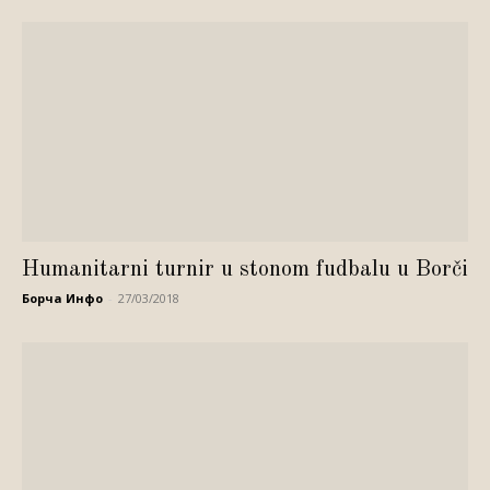
Humanitarni turnir u stonom fudbalu u Borči
Борча Инфо
-
27/03/2018