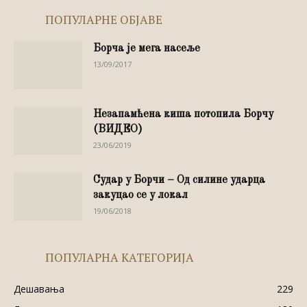
ПОПУЛАРНЕ ОБЈАВЕ
Борча је мега насеље
13/09/2017
Незапамћена киша потопила Борчу
(ВИДЕО)
23/06/2019
Судар у Борчи – Од силине ударца
закуцао се у локал
19/06/2018
ПОПУЛАРНА КАТЕГОРИЈА
Дешавања
229