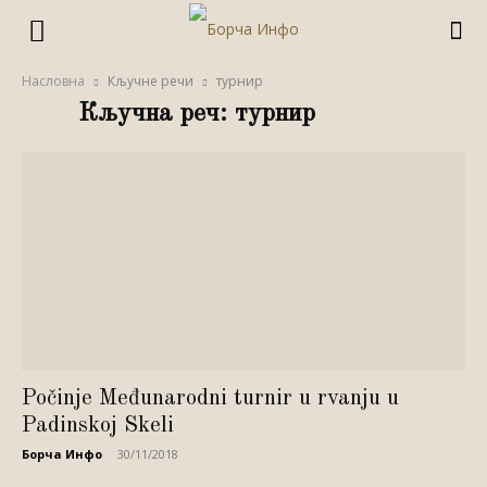
Насловна
Кључне речи
турнир
Кључна реч: турнир
Počinje Međunarodni turnir u rvanju u
Padinskoj Skeli
Борча Инфо
-
30/11/2018