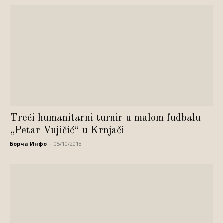
Treći humanitarni turnir u malom fudbalu
„Petar Vujičić“ u Krnjači
Борча Инфо
-
05/10/2018