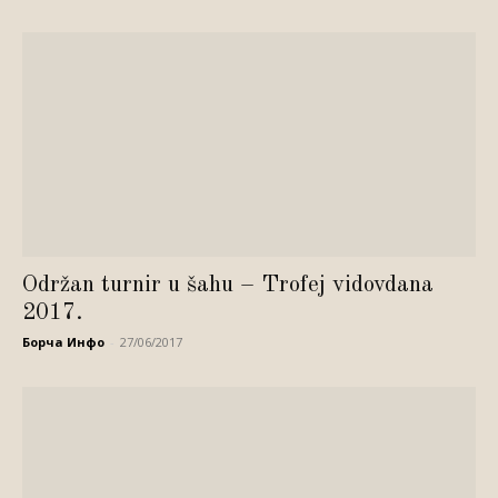
Održan turnir u šahu – Trofej vidovdana
2017.
Борча Инфо
-
27/06/2017