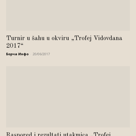
Turnir u šahu u okviru „Trofej Vidovdana
2017“
Борча Инфо
-
20/06/2017
Raspored i rezultati utakmica „Trofej