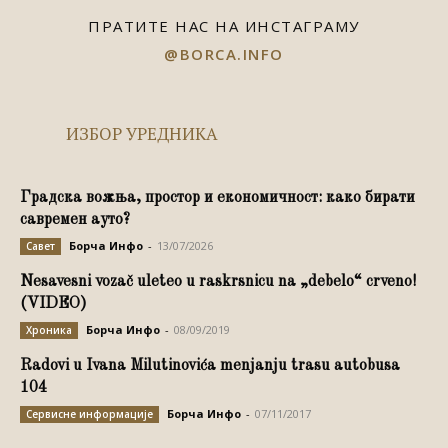
ПРАТИТЕ НАС НА ИНСТАГРАМУ
@BORCA.INFO
ИЗБОР УРЕДНИКА
Градска вожња, простор и економичност: како бирати
савремен ауто?
Борча Инфо
-
13/07/2026
Савет
Nesavesni vozač uleteo u raskrsnicu na „debelo“ crveno!
(VIDEO)
Борча Инфо
-
08/09/2019
Хроника
Radovi u Ivana Milutinovića menjanju trasu autobusa
104
Борча Инфо
-
07/11/2017
Сервисне информације