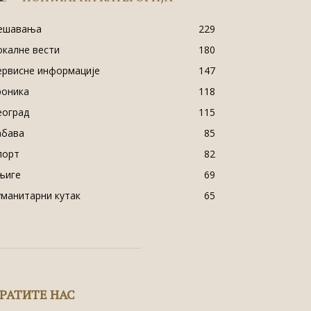
ешавања
229
окалне вести
180
ервисне информације
147
роника
118
еоград
115
абава
85
порт
82
њиге
69
уманитарни кутак
65
РАТИТЕ НАС