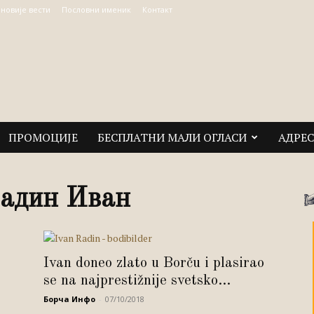
јновије вести
Пословни именик
Контакт
ПРОМОЦИЈЕ
БЕСПЛАТНИ МАЛИ ОГЛАСИ
АДРЕ
Радин Иван
Ivan doneo zlato u Borču i plasirao
se na najprestižnije svetsko...
Борча Инфо
-
07/10/2018