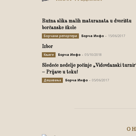
Ružna slika malih maturanata u dvorištu
borčanske škole
Борча Инфо
-
15/06/2017
Борчани репортери
Izbor
Борча Инфо
-
05/10/2018
Књиге
Sledeće nedelje počinje „Vidovdanski turnir
– Prijave u toku!
Борча Инфо
-
05/06/2017
Дешавања
О 