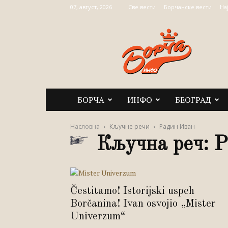
07, август, 2026
Све вести
Борчанске вести
На
Борча
Инфо
БОРЧА
ИНФО
БЕОГРАД
Насловна
Кључне речи
Радин Иван
Кључна реч: 
Čestitamo! Istorijski uspeh
Borčanina! Ivan osvojio „Mister
Univerzum“