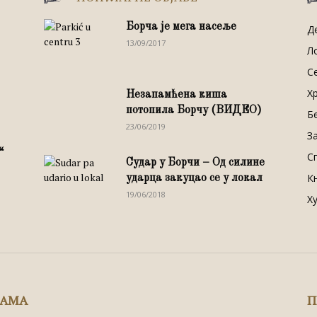
Борча је мега насеље
Д
13/09/2017
Л
С
Х
Незапамћена киша
потопила Борчу (ВИДЕО)
Б
23/06/2019
З
“
С
Судар у Борчи – Од силине
К
ударца закуцао се у локал
19/06/2018
Х
НАМА
П