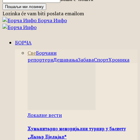
Lozinka će vam biti poslata emailom
Борча Инфо
БОРЧА
Све
Борчани
репортери
Дешавања
Забава
Спорт
Хроника
Локалне вести
Хуманитарно меморијални турнир у баскету
„Лазар Бјелајац“