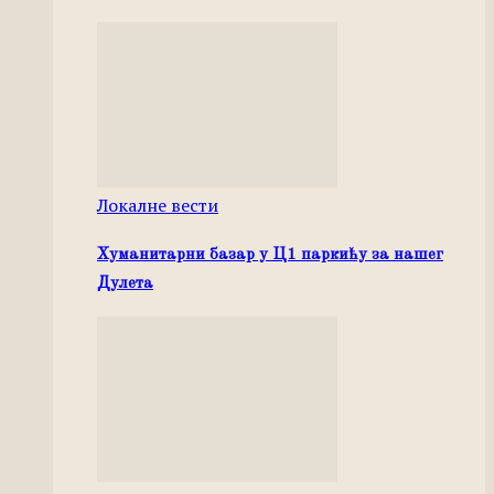
Локалне вести
Хуманитарни базар у Ц1 паркићу за нашег
Дулета