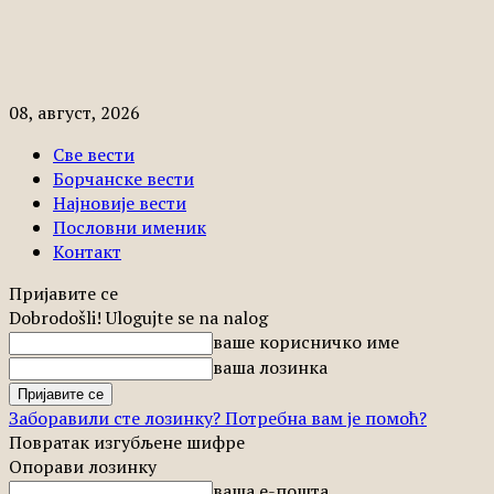
08, август, 2026
Све вести
Борчанске вести
Најновије вести
Пословни именик
Контакт
Пријавите се
Dobrodošli! Ulogujte se na nalog
ваше корисничко име
ваша лозинка
Заборавили сте лозинку? Потребна вам је помоћ?
Повратак изгубљене шифре
Опорави лозинку
ваша е-пошта