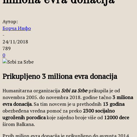
miliona evra donacija
Аутор:
Борча Инфо
-
24/11/2018
789
0
Prikupljeno 3 miliona evra donacija
Humanitarna organizacija
Srbi za Srbe
prikupila je od
novembra 2005. do novembra 2018. godine tačno
3 miliona
evra donacija
. Sa tim novcem je u prethodnih
13 godina
obezbeđena vredna pomoć za preko
2300 socijalno
ugroženih porodica
koje zajedno broje više od
12000 dece
širom Balkana.
Prvih milion evra donacija je prikupljeno do avgusta 2014.