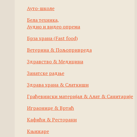
Ауто-школе
Бела техника,
Аудио и видео опрема
Брза храна (Fast food)
Ветерина & Пољопривреда
Здравство & Медицина
Занатске радње
Здрава храна & Слаткиши
Грађевински материјал & Алат & Санитарије
Играонице & Вртић
Кафићи & Ресторани
Књижаре