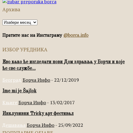
Архива
Архива
Пратите нас на Инстаграму
@borca.info
ИЗБОР УРЕДНИКА
Ево како ће изгледати нови Дом здравља у Борчи и које
ће све службе...
Београд
Борча Инфо
-
22/12/2019
Ime mi je Šajlok
Књиге
Борча Инфо
-
13/02/2017
Инклузивни Tricky арт фестивал
Дешавања
Борча Инфо
-
25/09/2022
ПОПУЛАРНЕ ОБЈАВЕ