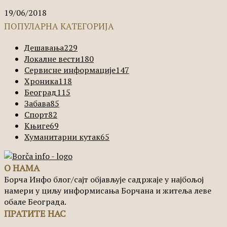
19/06/2018
ПОПУЛАРНА КАТЕГОРИЈА
Дешавања
229
Локалне вести
180
Сервисне информације
147
Хроника
118
Београд
115
Забава
85
Спорт
82
Књиге
69
Хуманитарни кутак
65
О НАМА
Борча Инфо блог/сајт објављује садржаје у најбољој
намери у циљу информисања Борчана и житеља леве
обале Београда.
ПРАТИТЕ НАС