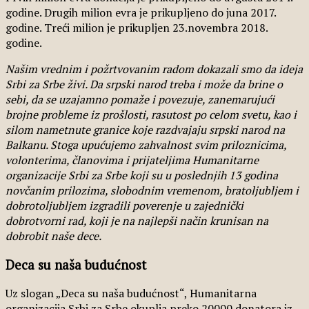
godine. Drugih milion evra je prikupljeno do juna 2017.
godine. Treći milion je prikupljen 23.novembra 2018.
godine.
Našim vrednim i požrtvovanim radom dokazali smo da ideja
Srbi za Srbe živi. Da srpski narod treba i može da brine o
sebi, da se uzajamno pomaže i povezuje, zanemarujući
brojne probleme iz prošlosti, rasutost po celom svetu, kao i
silom nametnute granice koje razdvajaju srpski narod na
Balkanu. Stoga upućujemo zahvalnost svim priloznicima,
volonterima, članovima i prijateljima Humanitarne
organizacije Srbi za Srbe koji su u poslednjih 13 godina
novčanim prilozima, slobodnim vremenom, bratoljubljem i
dobrotoljubljem izgradili poverenje u zajednički
dobrotvorni rad, koji je na najlepši način krunisan na
dobrobit naše dece.
Deca su naša budućnost
Uz slogan „Deca su naša budućnost“, Humanitarna
organizacija Srbi za Srbe okuplja preko 20000 donatora iz