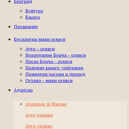
Београд
Култура
Књига
Промоције
Бесплатни мали огласи
Ауто – огласи
Некретнине Борча – огласи
Посао Борча – огласи
Половне књиге, уџбеници
Приватни часови и превод
Остало – мали огласи
Адресар
Агенције & Фирме
Ауто делови
Ауто-сервис