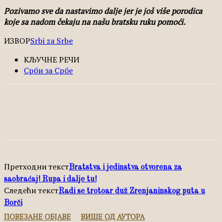
Pozivamo sve da nastavimo dalje jer je još više porodica
koje sa nadom čekaju na našu bratsku ruku pomoći.
ИЗВОР
Srbi za Srbe
КЉУЧНЕ РЕЧИ
Срби за Србе
Facebook
X
Pinterest
WhatsApp
Претходни текст
Bratstva i jedinstva otvorena za
saobraćaj! Rupa i dalje tu!
Следећи текст
Radi se trotoar duž Zrenjaninskog puta u
Borči
ПОВЕЗАНЕ ОБЈАВЕ
ВИШЕ ОД АУТОРА