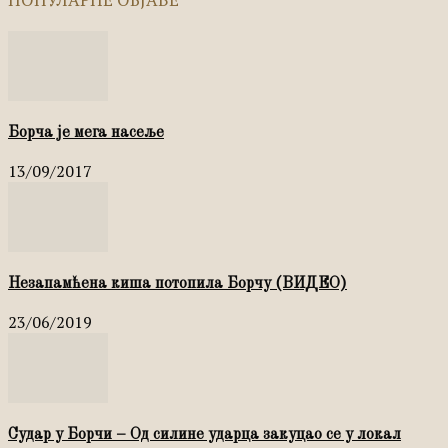
Борча је мега насеље
13/09/2017
Незапамћена киша потопила Борчу (ВИДЕО)
23/06/2019
Судар у Борчи – Од силине ударца закуцао се у локал