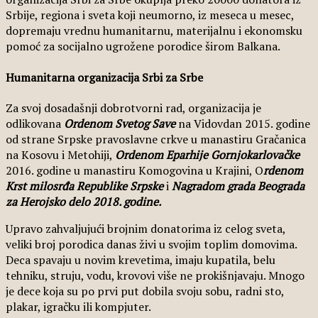
Srbije, regiona i sveta koji neumorno, iz meseca u mesec,
dopremaju vrednu humanitarnu, materijalnu i ekonomsku
pomoć za socijalno ugrožene porodice širom Balkana.
Humanitarna organizacija Srbi za Srbe
Za svoj dosadašnji dobrotvorni rad, organizacija je
odlikovana
Ordenom Svetog Save
na Vidovdan 2015. godine
od strane Srpske pravoslavne crkve u manastiru Gračanica
na Кosovu i Metohiji,
Ordenom Eparhije Gornjokarlovačke
2016. godine u manastiru Кomogovina u Кrajini, O
rdenom
Кrst milosrđa Republike Srpske
i
Nagradom grada Beograda
za Herojsko delo 2018. godine.
Upravo zahvaljujući brojnim donatorima iz celog sveta,
veliki broj porodica danas živi u svojim toplim domovima.
Deca spavaju u novim krevetima, imaju kupatila, belu
tehniku, struju, vodu, krovovi više ne prokišnjavaju. Mnogo
je dece koja su po prvi put dobila svoju sobu, radni sto,
plakar, igračku ili kompjuter.