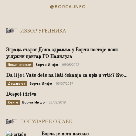
@BORCA.INFO
ИЗБОР УРЕДНИКА
Зграда старог Дома здравља у Борчи постаје нови
услужни центар ГО Палилула
Борча Инфо
-
05/05/2022
Локалне вести
Da li je i Vaše dete na listi čekanja za upis u vrtić? Evo...
Борча Инфо
-
03/07/2017
Дешавања
Despot i žrtva
Борча Инфо
-
28/08/2018
Књиге
ПОПУЛАРНЕ ОБЈАВЕ
Борча је мега насеље