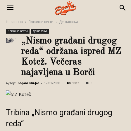
Насловна
Локалне вести
Дешавања
Локалне вести
Дешавања
„Nismo građani drugog
reda“ održana ispred MZ
Kotež. Večeras
najavljena u Borči
Аутор:
Борча Инфо
-
17/01/2018
1013
0
Tribina „Nismo građani drugog
reda“