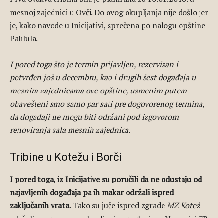
mesnoj zajednici u Ovči. Do ovog okupljanja nije došlo jer
je, kako navode u Inicijativi, sprečena po nalogu opštine
Palilula.
I pored toga što je termin prijavljen, rezervisan i
potvrđen još u decembru, kao i drugih šest događaja u
mesnim zajednicama ove opštine, usmenim putem
obavešteni smo samo par sati pre dogovorenog termina,
da događaji ne mogu biti održani pod izgovorom
renoviranja sala mesnih zajednica.
Tribine u Kotežu i Borči
I pored toga, iz Inicijative su poručili da ne odustaju od
najavljenih događaja pa ih makar održali ispred
zaključanih vrata
. Tako su juče ispred zgrade
MZ Kotež