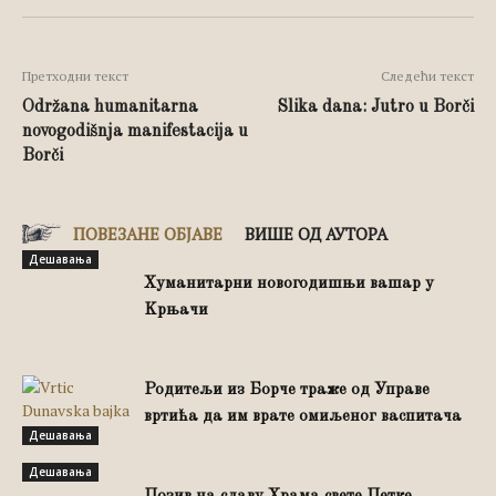
Претходни текст
Следећи текст
Održana humanitarna
Slika dana: Jutro u Borči
novogodišnja manifestacija u
Borči
ПОВЕЗАНЕ ОБЈАВЕ
ВИШЕ ОД АУТОРА
Дешавања
Хуманитарни новогодишњи вашар у
Kрњачи
Родитељи из Борче траже од Управе
вртића да им врате омиљеног васпитача
Дешавања
Дешавања