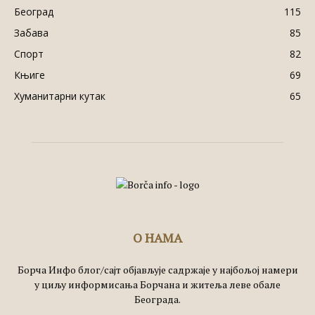
Београд
115
Забава
85
Спорт
82
Књиге
69
Хуманитарни кутак
65
О НАМА
Борча Инфо блог/сајт објављује садржаје у најбољој намери
у циљу информисања Борчана и житеља леве обале
Београда.