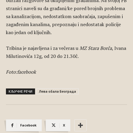
održali razgovore sa okupljenim građanima. Na svojoj FB
stranici naveli su da građani/ke pored brojnih problema
sa kanalizacijom, nedostatkom saobraćaja, zapušenim i
zagađenim kanalima, prepoznaju i nedostatak policije
kao jedan od ključnih.
Tribina je najavljena i za večeras u
MZ Stara Borča
, Ivana
Milutinovića 12g, od 20 do 21.30č.
Foto:facebook
КЉУЧНЕ РЕЧИ
Лева обала Београда
Facebook
X