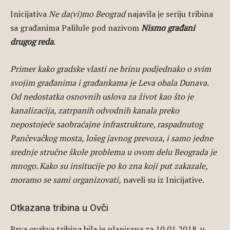
Inicijativa
Ne da(vi)mo Beograd
najavila je seriju tribina
sa građanima Palilule pod nazivom
Nismo građani
drugog reda
.
Primer kako gradske vlasti ne brinu podjednako o svim
svojim građanima i građankama je Leva obala Dunava.
Od nedostatka osnovnih uslova za život kao što je
kanalizacija, zatrpanih odvodnih kanala preko
nepostojeće saobraćajne infrastrukture, raspadnutog
Pančevačkog mosta, lošeg javnog prevoza, i samo jedne
srednje stručne škole problema u ovom delu Beograda je
mnogo. Kako su insitucije po ko zna koji put zakazale,
moramo se sami organizovati,
naveli su iz Inicijative.
Otkazana tribina u Ovči
Prva ovakva tribina bila je planirana za 10.01.2018. u