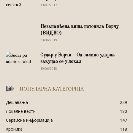
13/09/2017
Незапамћена киша потопила Борчу
(ВИДЕО)
23/06/2019
Судар у Борчи – Од силине ударца
закуцао се у локал
19/06/2018
ПОПУЛАРНА КАТЕГОРИЈА
Дешавања
229
Локалне вести
180
Сервисне информације
147
Хроника
118