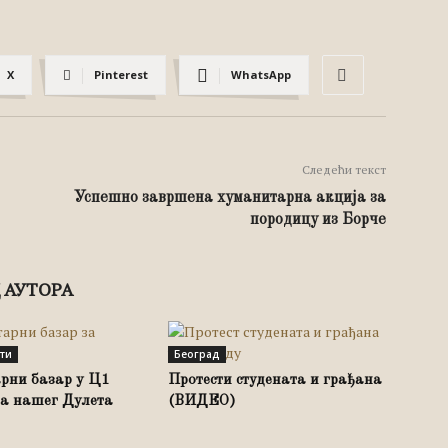
X
Pinterest
WhatsApp
Следећи текст
Успешно завршена хуманитарна акција за
породицу из Борче
 АУТОРА
сти
Београд
рни базар у Ц1
Протести студената и грађана
за нашег Дулета
(ВИДЕО)