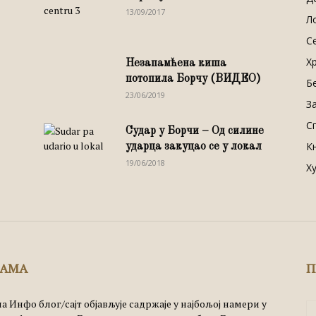
13/09/2017
Л
С
Х
Незапамћена киша
потопила Борчу (ВИДЕО)
Б
23/06/2019
З
С
Судар у Борчи – Од силине
К
ударца закуцао се у локал
19/06/2018
Х
НАМА
П
а Инфо блог/сајт објављује садржаје у најбољој намери у