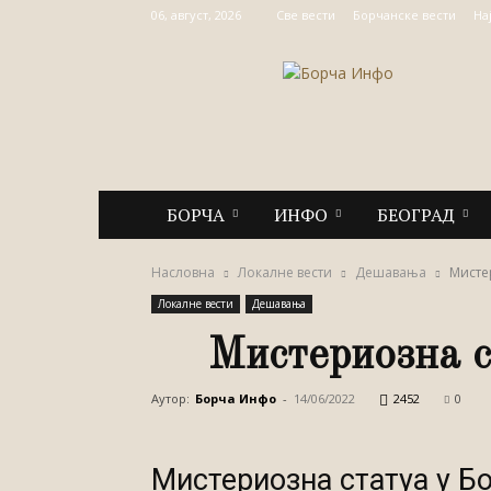
06, август, 2026
Све вести
Борчанске вести
На
Борча
Инфо
БОРЧА
ИНФО
БЕОГРАД
Насловна
Локалне вести
Дешавања
Мисте
Локалне вести
Дешавања
Мистериозна с
Аутор:
Борча Инфо
-
14/06/2022
2452
0
Мистериозна статуа у Б