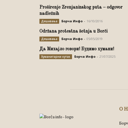
Proširenje Zrenjaninskog puta – odgovor
nadležnih
Борча Инфо
-
16/10/2016
Дешавања
Održana protestna šetnja u Borči
Борча Инфо
-
05/05/2019
Дешавања
Да Михајло говори! Будимо хумани!
Борча Инфо
-
21/07/2025
Хуманитарни кутак
О 
Борч