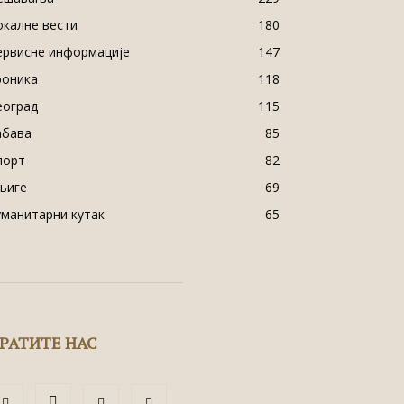
окалне вести
180
ервисне информације
147
роника
118
еоград
115
абава
85
порт
82
њиге
69
уманитарни кутак
65
РАТИТЕ НАС