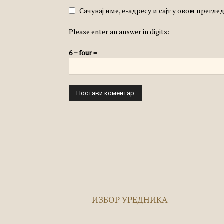
Сачувај име, е-адресу и сајт у овом прегл
Please enter an answer in digits:
6 − four =
ИЗБОР УРЕДНИКА