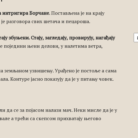
а интригира Борчане
. Постављена је на крају
је разговора свих шетача и пецароша.
А
ају збуњени. Стају, загледају, провирују, нагађају
 се поједини њени делови, у налетима ветра,
на земљаном узвишењу. Урађено је постоље а сама
ла. Контуре јасно показују да је у питању човек.
ли да се за појасом налази мач. Неки мисле да је у
хвале а трећи са скепсом прихватају његово