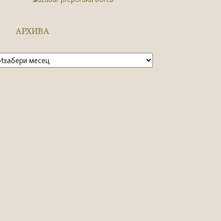
АРХИВА
рхива