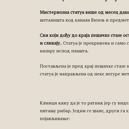
Мистериозна статуа више од месец дан
шеталишта код канала Визељ и предмет 
Сви који дођу до краја пешачке стазе ост
и сликају
.. Статуа је прекривена и само
назиру испод плашта.
Постављена је пред крај пешачке стазе 
статуа је направљена од неке легуре мета
Клинци кажу да је то ратник јер су виде
питању рибар. Једни се шале, други га 
појављивање: