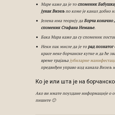
Маре каже да је то
споменик Бабушка
јунак Визељ
по коме је канал добио и
Јелена има теорију да
Борча коначно 
споменик Стафана Немање
.
Бака Мара каже да су споменик поста
Неки пак мисле да је то
рад познатог
красе неке борчанске кутке и да ће з
време трајања
јубиларне манифестац
предвиђен управо код канала Визељ и
Ко је или шта је на борчанс
Ако ви имате поуздане информације о 
пишите 🙂