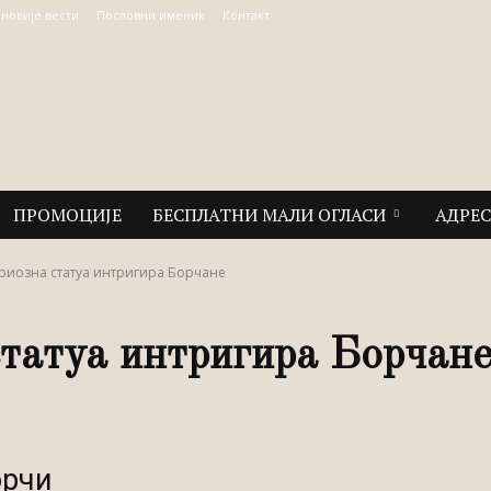
јновије вести
Пословни именик
Контакт
ПРОМОЦИЈЕ
БЕСПЛАТНИ МАЛИ ОГЛАСИ
АДРЕ
риозна статуа интригира Борчане
татуа интригира Борчан
орчи