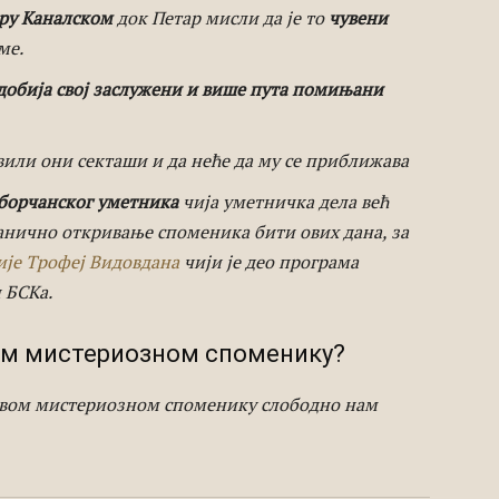
ру Каналском
док Петар мисли да је то
чувени
ме.
добија свој заслужени и више пута помињани
вили они секташи и да неће да му се приближава
 борчанског уметника
чија уметничка дела већ
ванично откривање споменика бити ових дана, за
ије Трофеј Видовдана
чији је део програма
 БСКа.
ком мистериозном споменику?
овом мистериозном споменику слободно нам