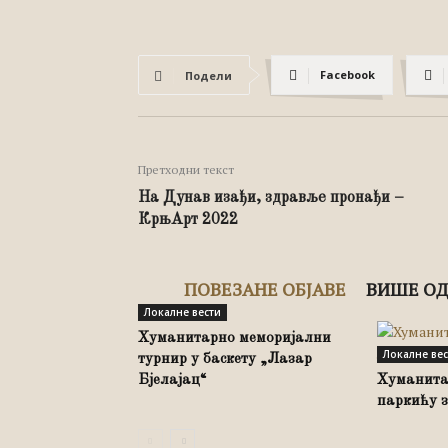
Facebook
Подели
Претходни текст
На Дунав изађи, здравље пронађи –
КрњАрт 2022
ПОВЕЗАНЕ ОБЈАВЕ
ВИШЕ ОД
Локалне вести
Хуманитарно меморијални
Локалне ве
турнир у баскету „Лазар
Бјелајац“
Хуманита
паркићу 