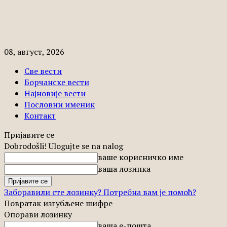
08, август, 2026
Све вести
Борчанске вести
Најновије вести
Пословни именик
Контакт
Пријавите се
Dobrodošli! Ulogujte se na nalog
ваше корисничко име
ваша лозинка
Заборавили сте лозинку? Потребна вам је помоћ?
Повратак изгубљене шифре
Опорави лозинку
ваша е-пошта