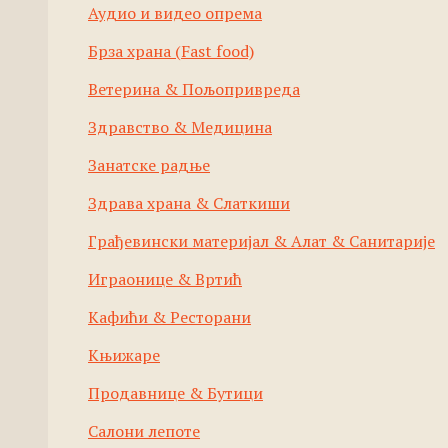
Аудио и видео опрема
Брза храна (Fast food)
Ветерина & Пољопривреда
Здравство & Медицина
Занатске радње
Здрава храна & Слаткиши
Грађевински материјал & Алат & Санитарије
Играонице & Вртић
Кафићи & Ресторани
Књижаре
Продавнице & Бутици
Салони лепоте