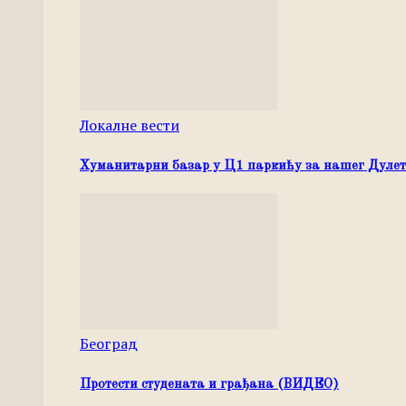
Локалне вести
Хуманитарни базар у Ц1 паркићу за нашег Дуле
Београд
Протести студената и грађана (ВИДЕО)