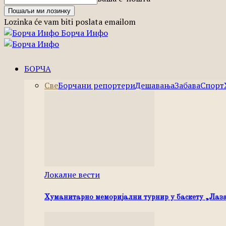
Lozinka će vam biti poslata emailom
Борча Инфо
БОРЧА
Све
Борчани репортери
Дешавања
Забава
Спорт
Локалне вести
Хуманитарно меморијални турнир у баскету „Лаза