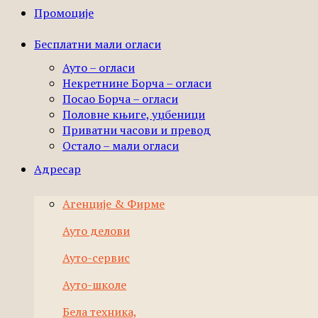
Промоције
Бесплатни мали огласи
Ауто – огласи
Некретнине Борча – огласи
Посао Борча – огласи
Половне књиге, уџбеници
Приватни часови и превод
Остало – мали огласи
Адресар
Агенције & Фирме
Ауто делови
Ауто-сервис
Ауто-школе
Бела техника,