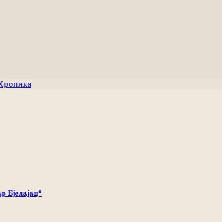
Хроника
р Бјелајац“