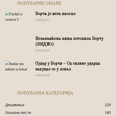
ПОПУЛАРНЕ ОБЈАВЕ
Борча је мега насеље
13/09/2017
Незапамћена киша потопила Борчу
(ВИДЕО)
23/06/2019
Судар у Борчи – Од силине ударца
закуцао се у локал
19/06/2018
ПОПУЛАРНА КАТЕГОРИЈА
Дешавања
229
Локалне вести
180