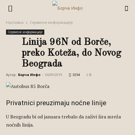
Насловна
Сервисне информације
Сервисне информације
Linija 96N od Borče,
preko Koteža, do Novog
Beograda
Аутор:
Борча Инфо
-
06/09/2019
3254
0
Privatnici preuzimaju noćne linije
U Beogradu bi od januara trebalo da zaživi šira mreža
noćnih linija.