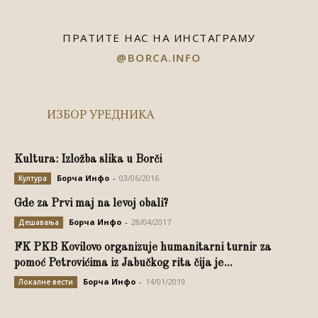
ПРАТИТЕ НАС НА ИНСТАГРАМУ
@BORCA.INFO
ИЗБОР УРЕДНИКА
Kultura: Izložba slika u Borči
Борча Инфо
-
03/06/2016
Култура
Gde za Prvi maj na levoj obali?
Борча Инфо
-
28/04/2017
Дешавања
FK PKB Kovilovo organizuje humanitarni turnir za
pomoć Petrovićima iz Jabučkog rita čija je...
Борча Инфо
-
14/01/2019
Локалне вести