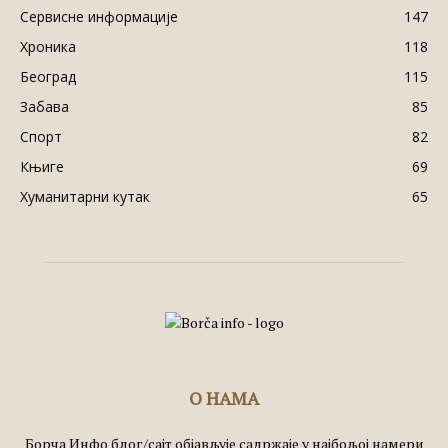
Сервисне информације
147
Хроника
118
Београд
115
Забава
85
Спорт
82
Књиге
69
Хуманитарни кутак
65
О НАМА
Борча Инфо блог/сајт објављује садржаје у најбољој намери