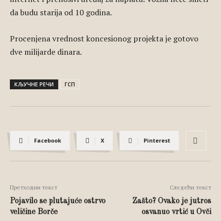
da budu starija od 10 godina.
Procenjena vrednost koncesionog projekta je gotovo
dve milijarde dinara.
КЉУЧНЕ РЕЧИ
ГСП
Facebook
X
Pinterest
Претходни текст
Следећи текст
Pojavilo se plutajuće ostrvo
Zašto? Ovako je jutros
veličine Borče
osvanuo vrtić u Ovči