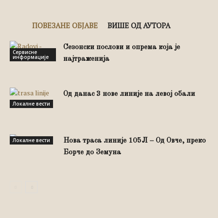
ПОВЕЗАНЕ ОБЈАВЕ
ВИШЕ ОД АУТОРА
Сезонски послови и опрема која је
Сервисне
информације
најтраженија
Од данас 3 нове линије на левој обали
Локалне вести
Локалне вести
Нова траса линије 105Л – Од Овче, преко
Борче до Земуна