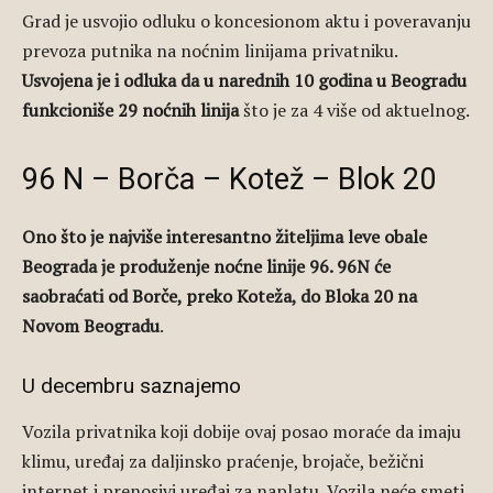
Grad je usvojio odluku o koncesionom aktu i poveravanju
prevoza putnika na noćnim linijama privatniku.
Usvojena je i odluka da u narednih 10 godina u Beogradu
funkcioniše 29 noćnih linija
što je za 4 više od aktuelnog.
96 N – Borča – Kotež – Blok 20
Ono što je najviše interesantno žiteljima leve obale
Beograda je produženje noćne linije 96. 96N će
saobraćati od Borče, preko Koteža, do Bloka 20 na
Novom Beogradu
.
U decembru saznajemo
Vozila privatnika koji dobije ovaj posao moraće da imaju
klimu, uređaj za daljinsko praćenje, brojače, bežični
internet i prenosivi uređaj za naplatu. Vozila neće smeti