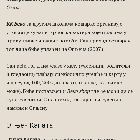
Огија
.
КК Беко
са другим школама кошарке организује
утакмице хуманитарног карактера које циљ имају
прикупљање новчане помоћи. Сав приход остварен
тог дана биће уплаћен на Огњена (2007.)
Сви који тог дана улазе у халу (учесници, родитељи
и гледаоци) плаћају симболично учешће и карту у
износу од 100, 200 динара (или више, ко колико
може). Биће постављен и
Beko shop
где ће моћи да се
купе сувенири. Сав приход од карата и сувенира
намењен Огњену.
Огњен Капата
Огњен Капата
је живео уобичајеним животом,