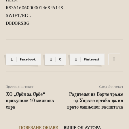
RS35160600000146845148
SWIFT/BIC:
DBDBRSBG
Facebook
X
Pinterest
Претходни текст
Следећи текст
ХО „Срби за Србе“
Родитељи из Борче траже
прикупили 10 милиона
од Управе вртића да им
евра
врате омиљеног васпитача
ПОВЕЗАНЕ ОБЈАВЕ
ВИШЕ ОД АУТОРА