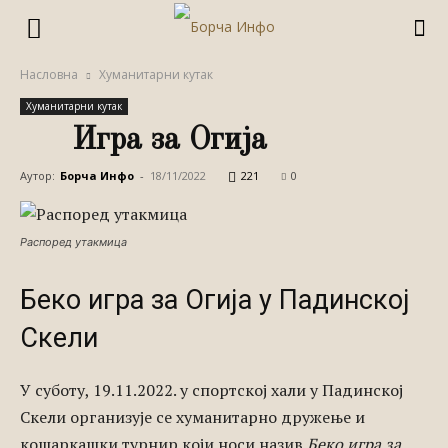
Насловна
Хуманитарни кутак
Хуманитарни кутак
Игра за Огија
Аутор:
Борча Инфо
-
18/11/2022
221
0
Распоред утакмица
Беко игра за Огија у Падинској
Скели
У суботу, 19.11.2022. у спортској хали у Падинској
Скели организује се хуманитарно дружење и
кошаркашки турнир који носи назив
Беко игра за