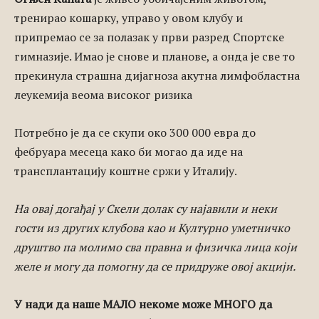
тренирао кошарку, управо у овом клубу и
припремао се за полазак у први разред Спортске
гимназије. Имао је снове и планове, а онда је све то
прекинула страшна дијагноза акутна лимфобластна
леукемија веома високог ризика
Потребно је да се скупи око 300 000 евра до
фебруара месеца како би могао да иде на
трансплантацију коштне сржи у Италију.
На овај догађај у Скели долак су најавили и неки
гости из других клубова као и Културно уметничко
друштво па молимо сва правна и физичка лица који
желе и могу да помогну да се придруже овој акцији.
У нади да наше МАЛО некоме може МНОГО да