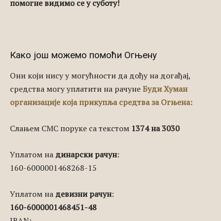
помогне видимо се у суботу!
Како још можемо помоћи Огњену
Они који нису у могућности да дођу на догађај,
средства могу уплатити на рачуне
Буди Хуман
организације која прикупља средтва за Огњена:
Слањем СМС поруке са текстом
1374 на 3030
Уплатом на
динарски рачун
:
160-6000001468268-15
Уплатом на
девизни рачун
:
160-6000001468451-48
IBAN: