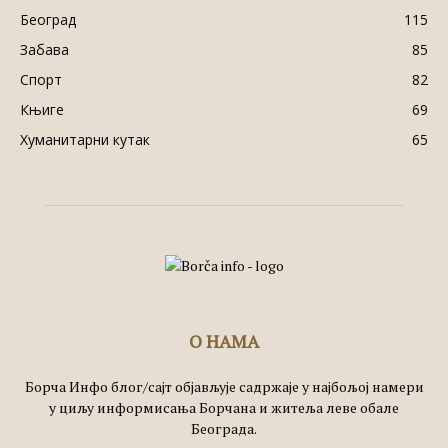
Београд
115
Забава
85
Спорт
82
Књиге
69
Хуманитарни кутак
65
О НАМА
Борча Инфо блог/сајт објављује садржаје у најбољој намери
у циљу информисања Борчана и житеља леве обале
Београда.