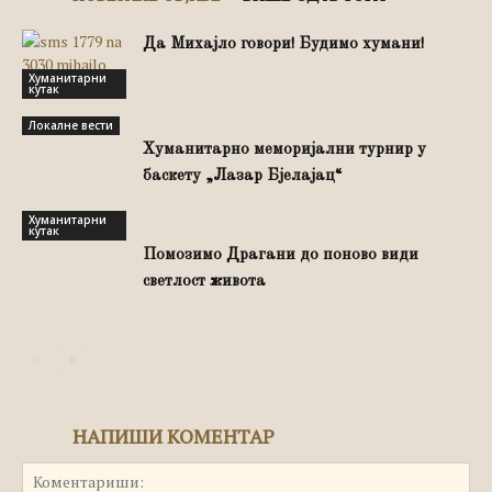
Да Михајло говори! Будимо хумани!
Хуманитарни
кутак
Локалне вести
Хуманитарно меморијални турнир у
баскету „Лазар Бјелајац“
Хуманитарни
кутак
Помозимо Драгани до поново види
светлост живота
НАПИШИ КОМЕНТАР