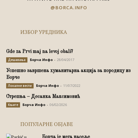
@BORCA.INFO
ИЗБОР УРЕДНИКА
Gde za Prvi maj na levoj obali?
Борча Инфо
-
28/04/2017
Дешавања
Успешно завршена хуманитарна акција за породицу из
Борче
Борча Инфо
-
11/07/2022
Локалне вести
Стрепња – Десанка Максимовић
Борча Инфо
-
06/02/2026
Књиге
ПОПУЛАРНЕ ОБЈАВЕ
Борча је мега насеље