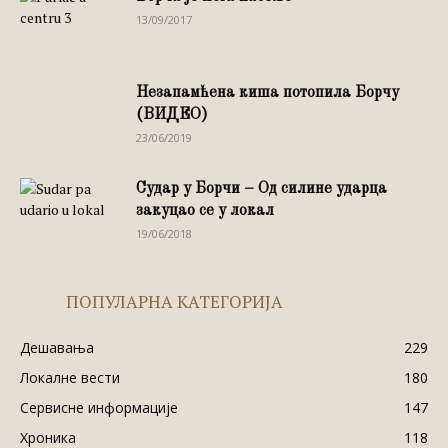
13/09/2017
Незапамћена киша потопила Борчу
(ВИДЕО)
23/06/2019
Судар у Борчи – Од силине ударца
закуцао се у локал
19/06/2018
ПОПУЛАРНА КАТЕГОРИЈА
Дешавања
229
Локалне вести
180
Сервисне информације
147
Хроника
118