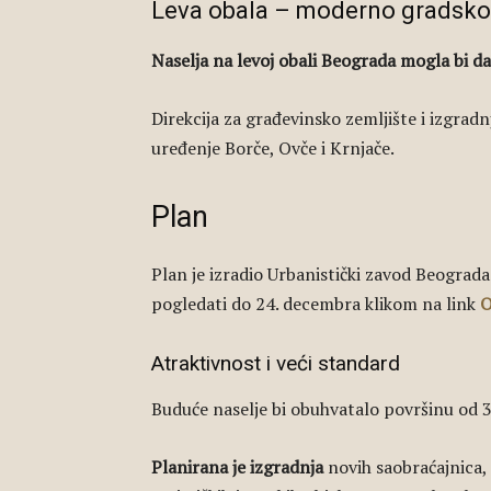
Leva obala – moderno gradsko
Naselja na levoj obali Beograda mogla bi 
Direkcija za građevinsko zemljište i izgradn
uređenje Borče, Ovče i Krnjače.
Plan
Plan je izradio Urbanistički zavod Beograd
pogledati do 24. decembra klikom na link
Atraktivnost i veći standard
Buduće naselje bi obuhvatalo površinu od 
Planirana je izgradnja
novih saobraćajnica, 