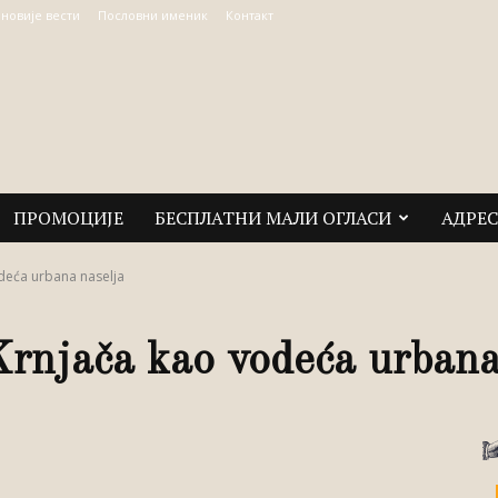
јновије вести
Пословни именик
Контакт
ПРОМОЦИЈЕ
БЕСПЛАТНИ МАЛИ ОГЛАСИ
АДРЕ
odeća urbana naselja
Krnjača kao vodeća urbana