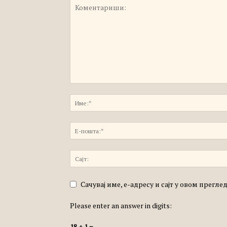
Сачувај име, е-адресу и сајт у овом прегл
Please enter an answer in digits:
18 + 1 =