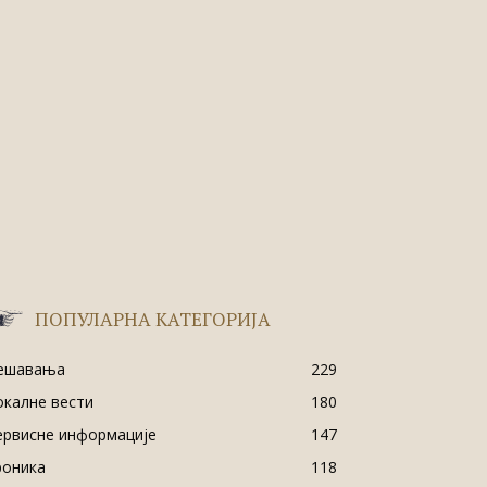
ПОПУЛАРНА КАТЕГОРИЈА
ешавања
229
окалне вести
180
ервисне информације
147
роника
118