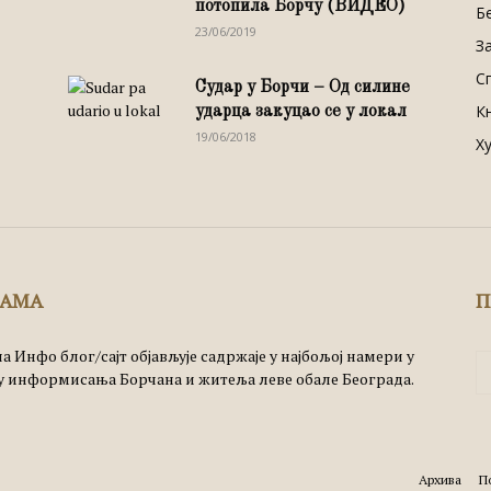
потопила Борчу (ВИДЕО)
Б
23/06/2019
З
С
Судар у Борчи – Од силине
К
ударца закуцао се у локал
19/06/2018
Х
НАМА
П
а Инфо блог/сајт објављује садржаје у најбољој намери у
 информисања Борчана и житеља леве обале Београда.
Архива
П