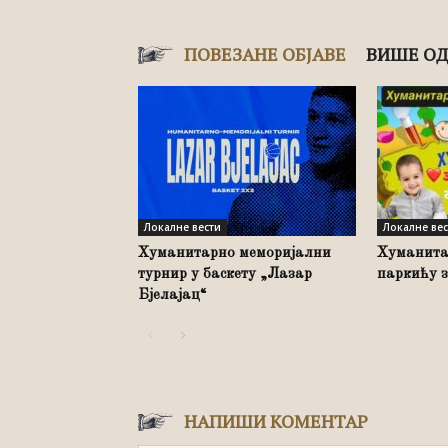
ПОВЕЗАНЕ ОБЈАВЕ
ВИШЕ ОД
Локалне вести
Локалне ве
Хуманитарно меморијални
Хуманита
турнир у баскету „Лазар
паркићу 
Бјелајац“
НАПИШИ КОМЕНТАР