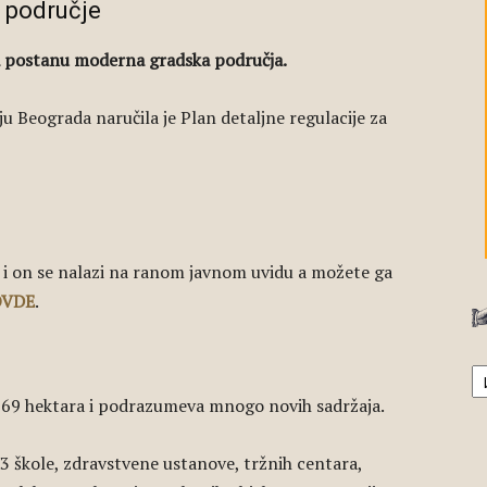
 područje
da postanu moderna gradska područja.
ju Beograda naručila je Plan detaljne regulacije za
a i on se nalazi na ranom javnom uvidu a možete ga
OVDE
.
А
369 hektara i podrazumeva mnogo novih sadržaja.
3 škole, zdravstvene ustanove, tržnih centara,