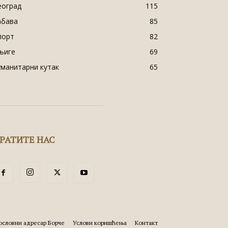
еоград
115
абава
85
порт
82
њиге
69
уманитарни кутак
65
РАТИТЕ НАС
ословни адресар Борче
Услови коришћења
Контакт