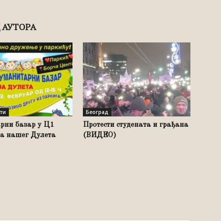
 АУТОРА
сти
Београд
рни базар у Ц1
Протести студената и грађана
за нашег Дулета
(ВИДЕО)