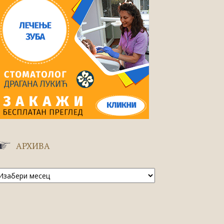
АРХИВА
рхива