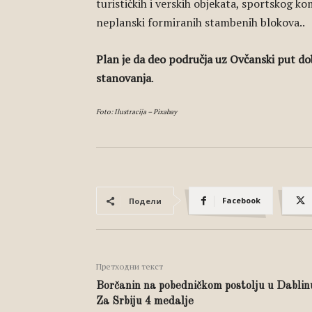
turističkih i verskih objekata, sportskog k
neplanski formiranih stambenih blokova..
Plan je da deo područja uz Ovčanski put dob
stanovanja
.
Foto: Ilustracija – Pixabay
Facebook
Подели
Претходни текст
Borčanin na pobedničkom postolju u Dablin
Za Srbiju 4 medalje