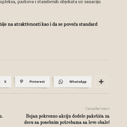
ompleksa, parkova i stambenih objekata uz sanaciju
ije na atraktivnosti kao i da se poveća standard
X
Pinterest
WhatsApp
Следећи текст
u.
Bojan pokrenuo akciju dodele paketića za
decu sa posebnim potrebama sa leve obale!