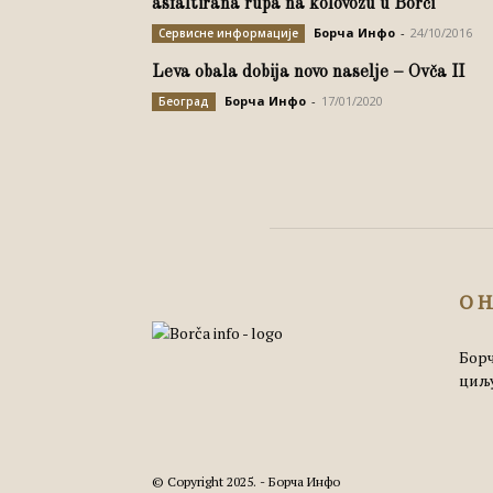
asfaltirana rupa na kolovozu u Borči
Борча Инфо
-
24/10/2016
Сервисне информације
Leva obala dobija novo naselje – Ovča II
Борча Инфо
-
17/01/2020
Београд
О 
Борч
циљу
© Copyright 2025. - Борча Инфо