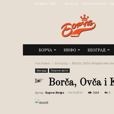
07, август, 2026
Све вести
Борчанске вести
На
Борча
Инфо
БОРЧА
ИНФО
БЕОГРАД
Насловна
Београд
Borča, Ovča i Krnjača kao v
Београд
Локалне вести
Borča, Ovča i 
Аутор:
Борча Инфо
-
04/12/2019
5664
0