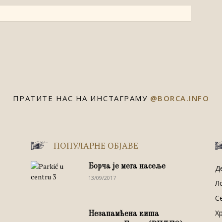
ПРАТИТЕ НАС НА ИНСТАГРАМУ
@BORCA.INFO
ПОПУЛАРНЕ ОБЈАВЕ
Борча је мега насеље
Д
13/09/2017
Л
С
Х
Незапамћена киша