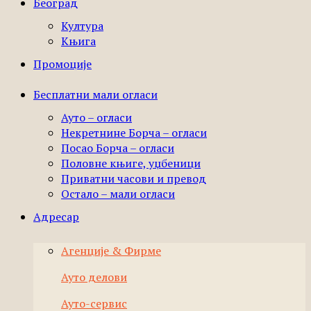
Београд
Култура
Књига
Промоције
Бесплатни мали огласи
Ауто – огласи
Некретнине Борча – огласи
Посао Борча – огласи
Половне књиге, уџбеници
Приватни часови и превод
Остало – мали огласи
Адресар
Агенције & Фирме
Ауто делови
Ауто-сервис