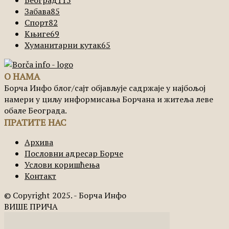
Забава
85
Спорт
82
Књиге
69
Хуманитарни кутак
65
О НАМА
Борча Инфо блог/сајт објављује садржаје у најбољој
намери у циљу информисања Борчана и житеља леве
обале Београда.
ПРАТИТЕ НАС
Архива
Пословни адресар Борче
Услови коришћења
Контакт
© Copyright 2025. - Борча Инфо
ВИШЕ ПРИЧА