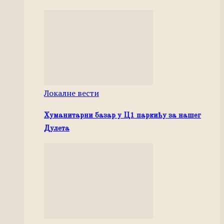
Локалне вести
Хуманитарни базар у Ц1 паркићу за нашег
Дулета