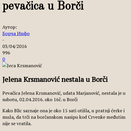
pevačica u Borči
Аутор:
Борча Инфо
-
03/04/2016
996
0
Jelena Krsmanović nestala u Borči
Pevačica Jelena Krsmanović, udata Marjanović, nestala je u
subotu, 02.04.2016. oko 16č. u Borči
Kako Blic saznaje ona je oko 15 sati otišla, u pratnji ćerke i
muža, da trči na borčanskom nasipu kod Crvenke međutim
nije se vratila.