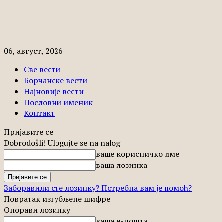
06, август, 2026
Све вести
Борчанске вести
Најновије вести
Пословни именик
Контакт
Пријавите се
Dobrodošli! Ulogujte se na nalog
ваше корисничко име
ваша лозинка
Заборавили сте лозинку? Потребна вам је помоћ?
Повратак изгубљене шифре
Опорави лозинку
ваша е-пошта