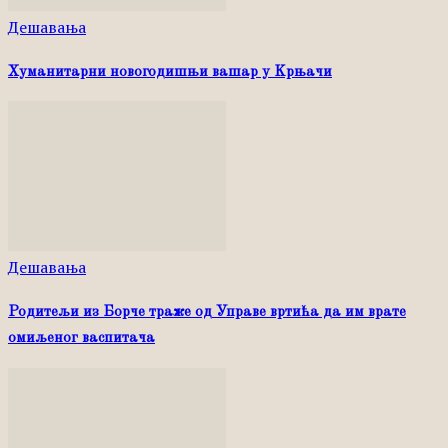
Дешавања
Хуманитарни новогодишњи вашар у Kрњачи
Дешавања
Родитељи из Борче траже од Управе вртића да им врате
омиљеног васпитача