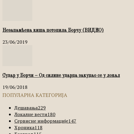
Незапамћена киша потопила Борчу (ВИДЕО)
23/06/2019
Судар у Борчи – Од силине ударца закуцао се у локал
19/06/2018
ПОПУЛАРНА КАТЕГОРИЈА
Дешавања
229
Локалне вести
180
Сервисне информације
147
Хроника
118
Београд
115