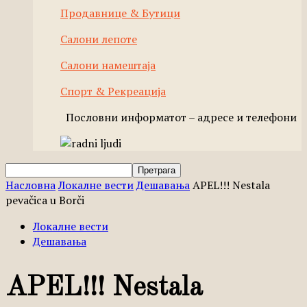
Продавнице & Бутици
Салони лепоте
Салони намештаја
Спорт & Рекреација
Пословни информатот – адресе и телефони
Насловна
Локалне вести
Дешавања
APEL!!! Nestala
pevačica u Borči
Локалне вести
Дешавања
APEL!!! Nestala