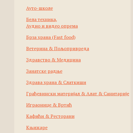
Ауто-школе
Бела техника,
Аудио и видео опрема
Брза храна (Fast food)
Ветерина & Пољопривреда
Здравство & Медицина
Занатске радње
Здрава храна & Слаткиши
Грађевински материјал & Алат & Санитарије
Играонице & Вртић
Кафићи & Ресторани
Књижаре