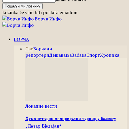
Lozinka će vam biti poslata emailom
Борча Инфо
БОРЧА
Све
Борчани
репортери
Дешавања
Забава
Спорт
Хроника
Локалне вести
Хуманитарно меморијални турнир у баскету
„Лазар Бјелајац“