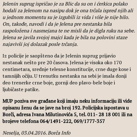
Jelenin suprug ispričao je za Blic da su on i ćerkica polako
hodali za Jelenom na nasipu dok je ona trčala ispred njih ali
u jednom momentu su je izgubili iz vida i više je nije bilo.
On, takođe, navodi i da je Jelena pre nestanka bila
raspoložena i nasmejana te ne misli da je digla ruku na sebe.
Jelena se javila svojoj majci kada je bila na polovini staze
najavivši joj dolazak posle trčanja.
Iz policije je saopšteno da je Jelenin suprug prijavio
nestanak nešto pre 20 časova. Jelena je visoka oko 170
centimetara, srednje telesne konstitucije, crne duge kose i
tamnijih očiju. U trenutku nestanka na sebi je imala donji
deo trenerke crne boje, gornji deo plavo-bele boje i
ljubičaste patike.
MUP poziva sve građane koji imaju neku informaciju ili vide
opisanu ženu da se jave na broj 192. Policijska ispostava u
Borči, adresa Ivana Milutinovića 5, tel. 011- 28 18 001 ili na
brojeve telefona 064/1491-222, 069/1777-357
Neselja, 03.04.2016. Borča Info