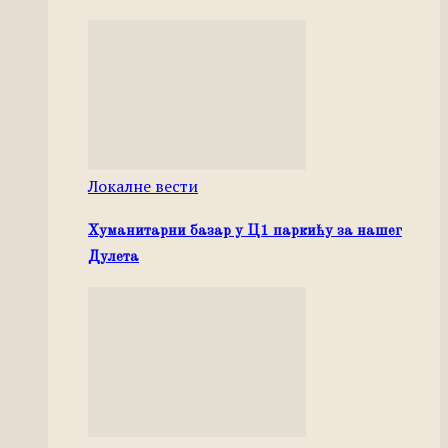
Локалне вести
Хуманитарни базар у Ц1 паркићу за нашег
Дулета