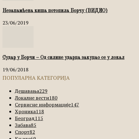
Незапамћена киша потопила Борчу (ВИДЕО)
23/06/2019
Судар у Борчи – Од силине ударца закуцао се у локал
19/06/2018
ПОПУЛАРНА КАТЕГОРИЈА
Дешавања
229
Локалне вести
180
Сервисне информације
147
Хроника
118
Београд
115
Забава
85
Спорт
82
Књиге
69