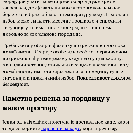
морају рачунати на већи резервоар и дуже време
загревања, док је за туширање често довољан мањи
бојлер који брже обнавља температуру воде. Правилан
избор може смањити месечне трошкове и спречити
ситуације у којима топле воде једноставно нема
довољно за све чланове породице.
Треба узети у обзир и физичку покретљивост чланова
домаћинства. Старије особе или особе са ограниченом
покретљивошћу теже улазе у каду него у туш кабину.
Ако планирате да у стану живите дуже време или ако у
домаћинству има старијих чланова породице, туш је
сигурнији и практичнији избор.
Покретљивост диктира
безбедност.
Паметна решења за породицу у
малом простору
Један од најчешћих приступа је постављање каде, као и
то да се користе
паравани за каде
, који спречавају