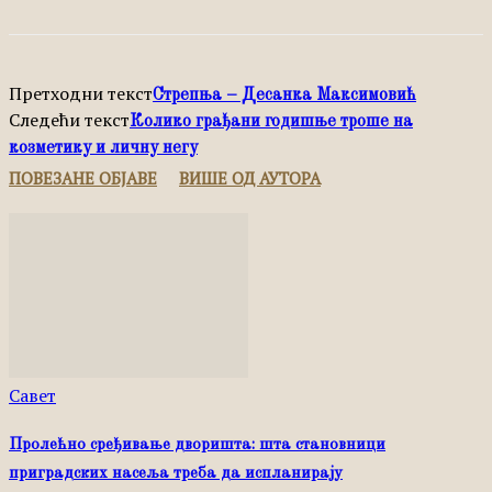
Претходни текст
Стрепња – Десанка Максимовић
Следећи текст
Колико грађани годишње троше на
козметику и личну негу
ПОВЕЗАНЕ ОБЈАВЕ
ВИШЕ ОД АУТОРА
Савет
Пролећно сређивање дворишта: шта становници
приградских насеља треба да испланирају