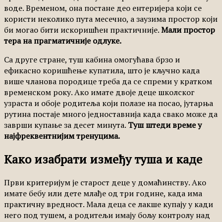
воде. Временом, она постане део ентеријера који се
користи неколико пута месечно, а заузима простор који
би могао бити искоришћен практичније.
Мали простор
тера на прагматичније одлуке.
Са друге стране, туш кабина омогућава брзо и
ефикасно коришћење купатила, што је кључно када
више чланова породице треба да се спреми у кратком
временском року. Ако имате двоје деце школског
узраста и обоје родитеља који полазе на посао, јутарња
рутина постаје много једноставнија када свако може да
заврши купање за десет минута.
Туш штеди време у
најфреквентнијим тренуцима.
Како изабрати између туша и каде
Први критеријум је старост деце у домаћинству. Ако
имате бебу или дете млађе од три године, када има
практичну вредност. Мала деца се лакше купају у кади
него под тушем, а родитељи имају бољу контролу над