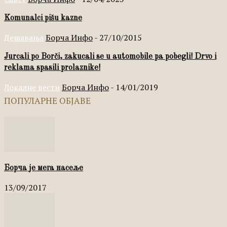
Komunalci pišu kazne
Дешавања
Борча Инфо
-
27/10/2015
Jurcali po Borči, zakucali se u automobile pa pobegli! Drvo i
reklama spasili prolaznike!
Локалне вести
Борча Инфо
-
14/01/2019
ПОПУЛАРНЕ ОБЈАВЕ
Борча је мега насеље
13/09/2017