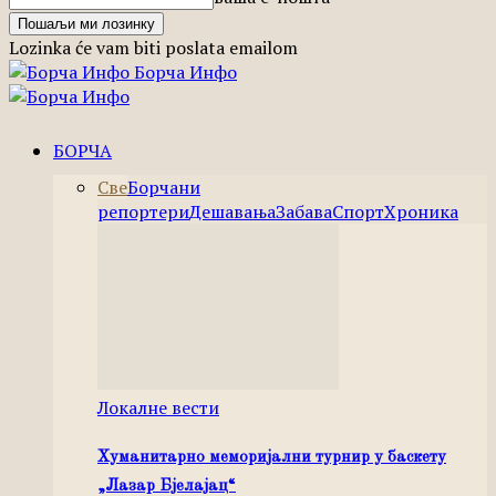
Lozinka će vam biti poslata emailom
Борча Инфо
БОРЧА
Све
Борчани
репортери
Дешавања
Забава
Спорт
Хроника
Локалне вести
Хуманитарно меморијални турнир у баскету
„Лазар Бјелајац“