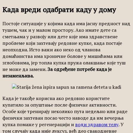
Када вреди одабрати каду у дому
Постоје ситуације у којима када има јасну предност над
тушем, чак и у малом простору. Ако имате дете са
сметњама у развоју или дете које има здравствене
проблеме који захтевају редовне купке, када постаје
неопходна. Исто важи ако неко од чланова
домаћинства има хроничне болове у мишићима или
зглобовима, јер топла купка пружа олакшање које туш
не може да замени.
За одређене потребе када је
незаменљива.
Када је такође корисна ако редовно користите
купатило за опуштање после физичке активности.
Особе које тренирају неколико пута недељно или раде
физички захтеван посао често наводе да им вечерња
купка помаже у регенерацији и
води здравом телу
. У
том случају када није луксуз, већ део свакодневне