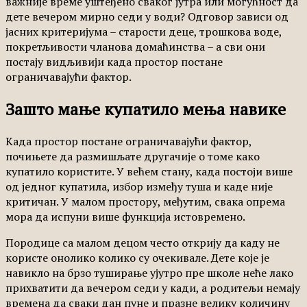
важније време уштеђено сваког јутра или могућност да
дете вечером мирно седи у води? Одговор зависи од
јасних критеријума – старости деце, трошкова воде,
покретљивости чланова домаћинства – а сви они
постају видљивији када простор постане
ограничавајући фактор.
Зашто мање купатило мења навике
Када простор постане ограничавајући фактор,
почињете да размишљате другачије о томе како
купатило користите. У већем стану, када постоји више
од једног купатила, избор између туша и каде није
критичан. У малом простору, међутим, свака опрема
мора да испуни више функција истовремено.
Породице са малом децом често открију да каду не
користе онолико колико су очекивале. Дете које је
навикло на брзо туширање ујутро пре школе неће лако
прихватити да вечером седи у кади, а родитељи немају
времена да сваки дан пуне и празне велику количину