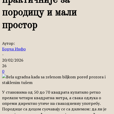
практичније за
породицу и мали
простор
Аутор:
Борча Инфо
-
20/02/2026
26
0
У становима од 50 до 70 квадрата купатило ретко
прелази четири квадратна метра, а свака одлука о
опреми директно утиче на свакодневну употребу.
Породице са децом суочавају се са дилемом: да ли је