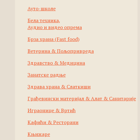
Ауто-школе
Бела техника,
Аудио и видео опрема
Брза храна (Fast food)
Ветерина & Пољопривреда
Здравство & Медицина
Занатске радње
Здрава храна & Слаткиши
Грађевински материјал & Алат & Санитарије
Играонице & Вртић
Кафићи & Ресторани
Књижаре