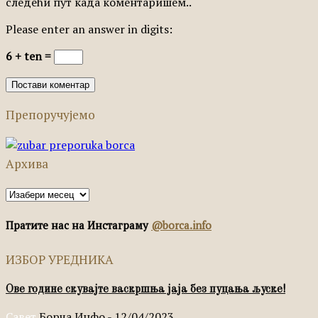
следећи пут када коментаришем..
Please enter an answer in digits:
6 + ten =
Препоручујемо
Архива
Архива
Пратите нас на Инстаграму
@borca.info
ИЗБОР УРЕДНИКА
Ове године скувајте васкршња јаја без пуцања љуске!
Савет
Борча Инфо
-
12/04/2023