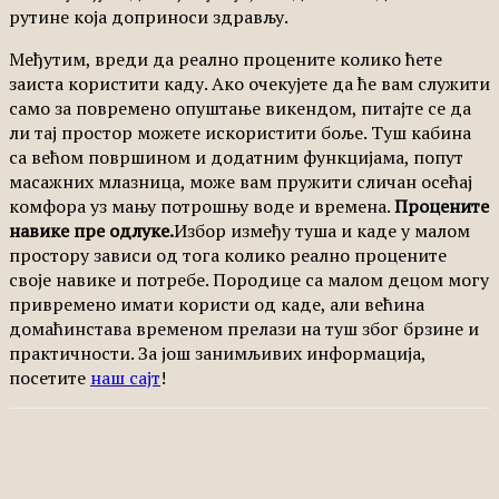
рутине која доприноси здрављу.
Међутим, вреди да реално процените колико ћете
заиста користити каду. Ако очекујете да ће вам служити
само за повремено опуштање викендом, питајте се да
ли тај простор можете искористити боље. Туш кабина
са већом површином и додатним функцијама, попут
масажних млазница, може вам пружити сличан осећај
комфора уз мању потрошњу воде и времена.
Процените
навике пре одлуке.
Избор између туша и каде у малом
простору зависи од тога колико реално процените
своје навике и потребе. Породице са малом децом могу
привремено имати користи од каде, али већина
домаћинстава временом прелази на туш због брзине и
практичности. За још занимљивих информација,
посетите
наш сајт
!
Facebook
X
Pinterest
WhatsApp