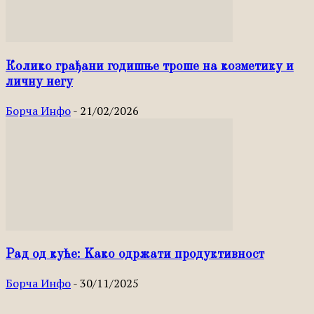
Колико грађани годишње троше на козметику и
личну негу
Борча Инфо
-
21/02/2026
Рад од куће: Kако одржати продуктивност
Борча Инфо
-
30/11/2025