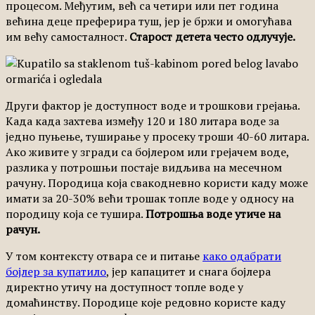
процесом. Међутим, већ са четири или пет година
већина деце преферира туш, јер је бржи и омогућава
им већу самосталност.
Старост детета често одлучује.
Други фактор је доступност воде и трошкови грејања.
Када када захтева између 120 и 180 литара воде за
једно пуњење, туширање у просеку троши 40-60 литара.
Ако живите у згради са бојлером или грејачем воде,
разлика у потрошњи постаје видљива на месечном
рачуну. Породица која свакодневно користи каду може
имати за 20-30% већи трошак топле воде у односу на
породицу која се тушира.
Потрошња воде утиче на
рачун.
У том контексту отвара се и питање
како одабрати
бојлер за купатило
, јер капацитет и снага бојлера
директно утичу на доступност топле воде у
домаћинству. Породице које редовно користе каду