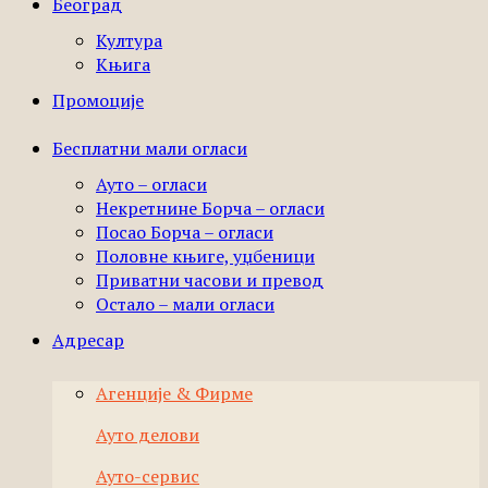
Београд
Култура
Књига
Промоције
Бесплатни мали огласи
Ауто – огласи
Некретнине Борча – огласи
Посао Борча – огласи
Половне књиге, уџбеници
Приватни часови и превод
Остало – мали огласи
Адресар
Агенције & Фирме
Ауто делови
Ауто-сервис