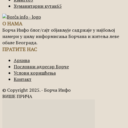
Хуманитарни кутак
65
О НАМА
Борча Инфо блог/сајт објављује садржаје у најбољој
намери у циљу информисања Борчана и житеља леве
обале Београда.
ПРАТИТЕ НАС
Архива
Пословни адресар Борче
Услови коришћења
Контакт
© Copyright 2025. - Борча Инфо
ВИШЕ ПРИЧА