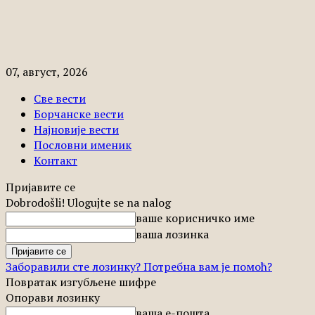
07, август, 2026
Све вести
Борчанске вести
Најновије вести
Пословни именик
Контакт
Пријавите се
Dobrodošli! Ulogujte se na nalog
ваше корисничко име
ваша лозинка
Заборавили сте лозинку? Потребна вам је помоћ?
Повратак изгубљене шифре
Опорави лозинку
ваша е-пошта