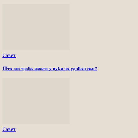
Савет
Шта све треба имати у кући за удобан сан?
Савет