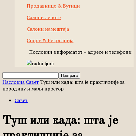
Продавнице & Бутици
Салони лепоте
Салони намештаја
Спорт & Рекреација
Пословни информатот – адресе и телефони
Насловна
Савет
Туш или када: шта је практичније за
породицу и мали простор
Савет
Туш или када: шта је