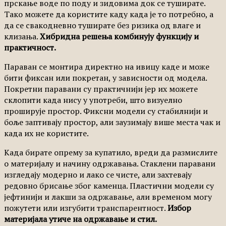
прскање воде по поду и зидовима док се туширате.
Тако можете да користите каду када је то потребно, а
да се свакодневно туширате без ризика од влаге и
клизања.
Хибридна решења комбинују функцију и
практичност.
Параван се монтира директно на ивицу каде и може
бити фиксан или покретан, у зависности од модела.
Покретни паравани су практичнији јер их можете
склопити када нису у употреби, што визуелно
проширује простор. Фиксни модели су стабилнији и
боље заптивају простор, али заузимају више места чак и
када их не користите.
Када бирате опрему за купатило, вреди да размислите
о материјалу и начину одржавања. Стаклени паравани
изгледају модерно и лако се чисте, али захтевају
редовно брисање због каменца. Пластични модели су
јефтинији и лакши за одржавање, али временом могу
пожутети или изгубити транспарентност.
Избор
материјала утиче на одржавање и стил.