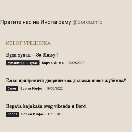
Пратите нас на Инстаграму
@borca.info
ИЗБОР УРЕДНИКА
Буди хуман – За Мињу !
Борча Инфо
-
28/09/2022
Хуманитарни кутак
Како припремити двориште за долазак новог љубимца?
Борча Инфо
-
19/03/2022
Савет
Regata kajakaša ovog vikenda u Borči
Борча Инфо
-
31/03/2018
Спорт