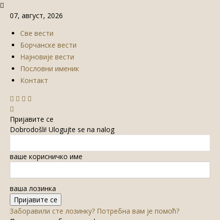
07, август, 2026
Све вести
Борчанске вести
Најновије вести
Пословни именик
Контакт
Пријавите се
Dobrodošli! Ulogujte se na nalog
ваше корисничко име
ваша лозинка
Заборавили сте лозинку? Потребна вам је помоћ?