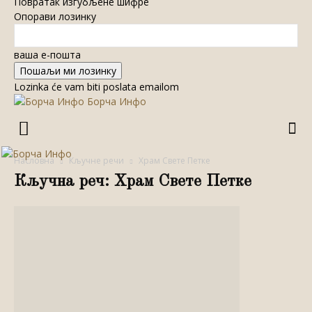
Повратак изгубљене шифре
Опорави лозинку
ваша е-пошта
Lozinka će vam biti poslata emailom
Борча Инфо
Насловна
Кључне речи
Храм Свете Петке
Кључна реч: Храм Свете Петке